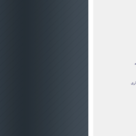
ه
اری