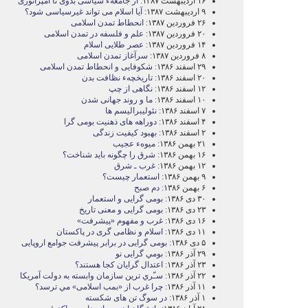
۱۶ اردیبهشت ۱۳۸۷:
از جامعهء سياسی بدوی تا امپراتوری
۹ اردیبهشت ۱۳۸۷:
آيا اسلام می تواند غيرسياسی شود؟
۲۶ فروردین ۱۳۸۷:
انحطاط تمدن اسلامی
۲۰ فروردین ۱۳۸۷:
علم و فلسفه در تمدن اسلامی
۱۴ فروردین ۱۳۸۷:
عصر طلايی اسلام
۸ فروردین ۱۳۸۷:
سرآغاز تمدن اسلامی
۲۹ اسفند ۱۳۸۶:
شکوفايی و انحطاط تمدن اسلامی
۲۰ اسفند ۱۳۸۶:
تاريخچهء نظافت بدن
۱۲ اسفند ۱۳۸۶:
نگاهی از چپ
۱۰ اسفند ۱۳۸۶:
ما و روند جهانی شدن
۷ اسفند ۱۳۸۶:
نئوليبراليسم ها
۴ اسفند ۱۳۸۶:
دوراهه های ذهنيت بومی گرا
۲ اسفند ۱۳۸۶:
بهبود کيفيت زندگی
۲۱ بهمن ۱۳۸۶:
ميوهء عجيب
۱۶ بهمن ۱۳۸۶:
شرق را چگونه بايد شناخت؟
۱۲ بهمن ۱۳۸۶:
غرب ـ شرق
۹ بهمن ۱۳۸۶:
استعمار چيست؟
۶ بهمن ۱۳۸۶:
دم صبح
۳۰ دی ۱۳۸۶:
بومی گرايی و استعمار
۲۳ دی ۱۳۸۶:
بومی گرايی و معنی تاريخ
۱۶ دی ۱۳۸۶:
غرب و مفهوم «پيشرفت»
۱۱ دی ۱۳۸۶:
اسلام و نظامی گری در پاکستان
۵ دی ۱۳۸۶:
بومی گرايی در برابر پيشرفت جوامع اروپايی
۲۹ آذر ۱۳۸۶:
بومي گرايی نو
۲۳ آذر ۱۳۸۶:
اعتدال گرايان کجا هستند؟
۲۲ آذر ۱۳۸۶:
سـّري ترين سازمان وابسته به دولت آمريکا
۱۱ آذر ۱۳۸۶:
چرا غرب از «بمب اسلامی» مي ترسد؟
۱ آذر ۱۳۸۶:
در سوگ تن های شکسته