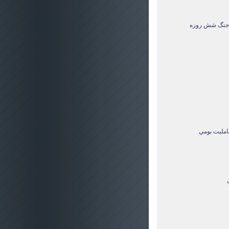
ز جنگ شش روزه
عامليت بومي