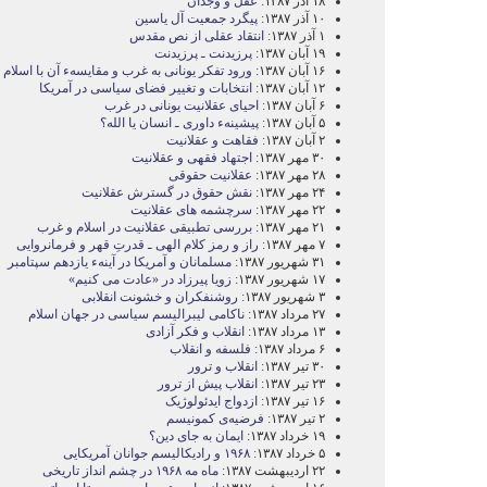
۱۸ آذر ۱۳۸۷:
عقل و وجدان
۱۰ آذر ۱۳۸۷:
پيگرد جمعيت آل‌ ياسين
۱ آذر ۱۳۸۷:
انتقاد عقلی از نص مقدس
۱۹ آبان ۱۳۸۷:
پرزيدنت ـ پرزيدنت
۱۶ آبان ۱۳۸۷:
ورود تفکر يونانی به غرب و مقايسهء آن با اسلام
۱۲ آبان ۱۳۸۷:
انتخابات و تغيير فضای سياسی در آمريکا
۶ آبان ۱۳۸۷:
احيای عقلانيت يونانی در غرب
۵ آبان ۱۳۸۷:
پيشينهء داوری ـ انسان يا الله؟
۲ آبان ۱۳۸۷:
فقاهت و عقلانيت
۳۰ مهر ۱۳۸۷:
اجتهاد فقهی و عقلانيت
۲۸ مهر ۱۳۸۷:
عقلانيت حقوقی
۲۴ مهر ۱۳۸۷:
نقش حقوق در گسترش عقلانيت
۲۲ مهر ۱۳۸۷:
سرچشمه های عقلانيت
۲۱ مهر ۱۳۸۷:
بررسی تطبيقی عقلانيت در اسلام و غرب
۷ مهر ۱۳۸۷:
راز و رمز کلام الهی ـ قدرتِ قهر و فرمانروايی
۳۱ شهریور ۱۳۸۷:
مسلمانان و آمريکا در آينهء يازدهم سپتامبر
۱۷ شهریور ۱۳۸۷:
زويا پيرزاد در «عادت می کنيم»
۳ شهریور ۱۳۸۷:
روشنفکران و خشونت انقلابی
۲۷ مرداد ۱۳۸۷:
ناکامی ليبراليسم سياسی در جهان اسلام
۱۳ مرداد ۱۳۸۷:
انقلاب و فکر آزادی
۶ مرداد ۱۳۸۷:
فلسفه و انقلاب
۳۰ تیر ۱۳۸۷:
انقلاب و ترور
۲۳ تیر ۱۳۸۷:
انقلاب پيش از ترور
۱۶ تیر ۱۳۸۷:
ازدواج ايدئولوژيک
۲ تیر ۱۳۸۷:
فرضيه‌ی کمونيسم
۱۹ خرداد ۱۳۸۷:
ايمان به جای دين؟
۵ خرداد ۱۳۸۷:
۱۹۶۸ و راديکاليسم جوانان آمريکايی
۲۲ اردیبهشت ۱۳۸۷:
ماه مه ۱۹۶۸ در چشم انداز تاريخی