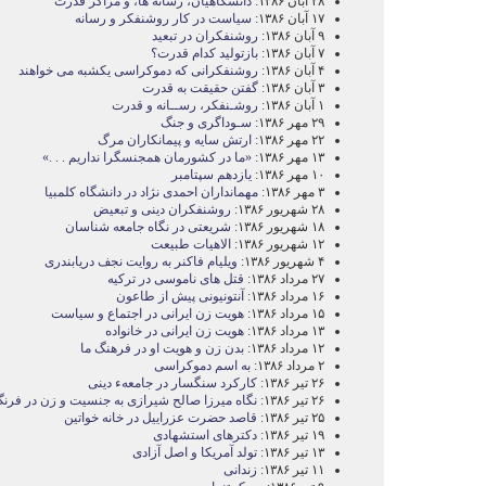
۲۸ آبان ۱۳۸۶:
دانشگاهيان، رسانه ها، و مراکز قدرت
۱۷ آبان ۱۳۸۶:
سياست در کار روشنفکر و رسانه
۹ آبان ۱۳۸۶:
روشنفکران در تبعيد
۷ آبان ۱۳۸۶:
بازتوليد کدام قدرت؟
۴ آبان ۱۳۸۶:
روشنفکرانی که دموکراسی یکشبه می خواهند
۳ آبان ۱۳۸۶:
گفتن حقيقت به قدرت
۱ آبان ۱۳۸۶:
روشـنفکر، رســانه و قدرت
۲۹ مهر ۱۳۸۶:
سـوداگری و جنگ
۲۲ مهر ۱۳۸۶:
ارتش سايه و پيمانکاران مرگ
۱۳ مهر ۱۳۸۶:
«ما در کشورمان همجنسگرا نداريم . . .»
۱۰ مهر ۱۳۸۶:
يازدهم سپتامبر
۳ مهر ۱۳۸۶:
مهمانداران احمدی نژاد در دانشگاه کلمبيا
۲۸ شهریور ۱۳۸۶:
روشنفکران دينی و تبعيض
۱۸ شهریور ۱۳۸۶:
شريعتی در نگاه جامعه شناسان
۱۲ شهریور ۱۳۸۶:
الاهيات طبيعت
۴ شهریور ۱۳۸۶:
ويليام فاکنر به روايت نجف دريابندری
۲۷ مرداد ۱۳۸۶:
قتل های ناموسی در ترکيه
۱۶ مرداد ۱۳۸۶:
آنتونيونی پيش از طاعون
۱۵ مرداد ۱۳۸۶:
هويت زن ايرانی در اجتماع و سياست
۱۳ مرداد ۱۳۸۶:
هويت زن ايرانی در خانواده
۱۲ مرداد ۱۳۸۶:
بدن زن و هويت او در فرهنگ ما
۲ مرداد ۱۳۸۶:
به اسم دموکراسی
۲۶ تیر ۱۳۸۶:
کارکرد سنگسار در جامعهء دينی
۲۶ تیر ۱۳۸۶:
نگاه ميرزا صالح شيرازی به جنسیت و زن در فرن
۲۵ تیر ۱۳۸۶:
قاصد حضرت عزراييل در خانه خواتين
۱۹ تیر ۱۳۸۶:
دکترهای استشهادی
۱۳ تیر ۱۳۸۶:
تولد آمريکا و اصل آزادی
۱۱ تیر ۱۳۸۶:
زندانی