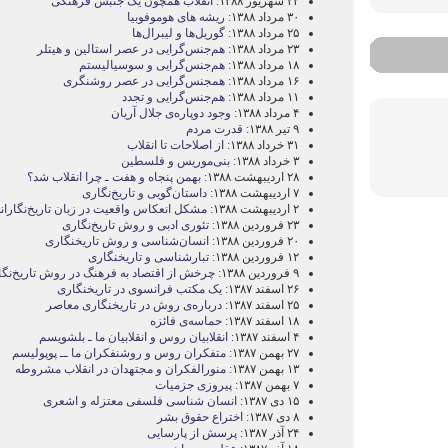
۲۲ شهریور ۱۳۸۸:
انقلاب همچون يک جنبش فرهنگی
۳۰ مرداد ۱۳۸۸:
ريشه های هوموفوبيا
۲۵ مرداد ۱۳۸۸:
گوريل‌ها و ليبرال‌ها
۲۳ مرداد ۱۳۸۸:
هم‌جنس‌گرايی در عصر استالين و هيتلر
۱۸ مرداد ۱۳۸۸:
هم‌جنس‌گرايی و سوسياليستم
۱۶ مرداد ۱۳۸۸:
همجنس‌گرايی در عصر روشنگری
۱۱ مرداد ۱۳۸۸:
هم‌جنس‌گرایی و تجدد
۴ مرداد ۱۳۸۸:
وجود دوپاره‌ی جلال آريان
۹ تیر ۱۳۸۸:
قدرت مردم
۳۱ خرداد ۱۳۸۸:
از اصلاحات تا انقلاب
۳ خرداد ۱۳۸۸:
بنی‌موريس و فلسطين
۲۸ اردیبهشت ۱۳۸۸:
بهمن پنجاه و هفت ـ چرا انقلاب شد؟
۷ اردیبهشت ۱۳۸۸:
داستان‌گويی و تاريخ‌نگاری
۲ اردیبهشت ۱۳۸۸:
مشکل انعکاس واقعيت در زبان تاريخ‌نگاران
۲۳ فروردین ۱۳۸۸:
تئوری ادبی و روش تاريخ‌نگاری
۲۰ فروردین ۱۳۸۸:
انسان‌شناسی و روش تاريخنگاری
۱۲ فروردین ۱۳۸۸:
تبارشناسی و تاريخنگاری
۹ فروردین ۱۳۸۸:
چرخش از اقتصاد به فرهنگ در روش تاريخ‌نگ
۲۶ اسفند ۱۳۸۷:
يک مکتب فرانسوی در تاريخنگاری
۲۵ اسفند ۱۳۸۷:
درباره‌ی روش در تاريخنگاری معاصر
۱۸ اسفند ۱۳۸۷:
حماسه‌ی فائزه
۴ اسفند ۱۳۸۷:
انقلابيان روس و انقلابيان ما ـ بلشويسم
۲۷ بهمن ۱۳۸۷:
متفکران روس و روشنفکران ما ــ پوپوليسم
۱۳ بهمن ۱۳۸۷:
منورالفکران و مجتهدان در انقلاب مشروطه
۷ بهمن ۱۳۸۷:
پيروزی جزميات
۱۵ دی ۱۳۸۷:
انسان ‌شناسی فلسفی معتزله و اشعری
۸ دی ۱۳۸۷:
اختراع حقوق بشر
۲۴ آذر ۱۳۸۷:
پرسش از پارسایی