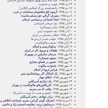
۲۴ دی ۱۳۸۵:
چند نکته براي بهبودِ شيوه‌ی نگارشِ فارسىِ
۲۳ دی ۱۳۸۵:
هويت و خشونت
۱۷ دی ۱۳۸۵:
دانشنامه‌ی بزرگِ اسلامی (آنلاین)
۱۶ دی ۱۳۸۵:
آزمون تلخ پناهجويان مسلمان در غرب
۸ دی ۱۳۸۵:
مصرف گرائي حق مسلم ماست!
۱ دی ۱۳۸۵:
ابعاد اجتماعی و سياسی عرفان
۲۴ آذر ۱۳۸۵:
نقد عرفان اجتماعی
۱۷ آذر ۱۳۸۵:
پايان نوستالژيا
۱۰ آذر ۱۳۸۵:
نقد خشونت ديني
۳ آذر ۱۳۸۵:
انقلاب مخملي در ايران
۲۶ آبان ۱۳۸۵:
جهانی شدن ارزش ها
۱۹ آبان ۱۳۸۵:
صنعت هالوکاست
۱۲ آبان ۱۳۸۵:
سکولاريسم و اسلام
۵ آبان ۱۳۸۵:
طبقات و نيروی کار در ايران
۲۸ مهر ۱۳۸۵:
مرجان ساتراپي در نيويورک
۲۱ مهر ۱۳۸۵:
صعود شيعيان؟
۱۴ مهر ۱۳۸۵:
حضور در فضاي مجازي
۱۲ مهر ۱۳۸۵:
پاسخ به ملکوت
۷ مهر ۱۳۸۵:
هراس اروپا از اسلام
۵ مهر ۱۳۸۵:
يک اشکال کار روشنفکري ديني
۳۱ شهریور ۱۳۸۵:
اخلاق جهاد
۲۴ شهریور ۱۳۸۵:
يک تراژدي آمريکايي
۱۷ شهریور ۱۳۸۵:
کاريکاتورهاي هالوکاست در تهران
۱۴ شهریور ۱۳۸۵:
وقتی که می ميريم
۱۰ شهریور ۱۳۸۵:
عشق و نفرت ما نسبت به آمريکا
۳ شهریور ۱۳۸۵:
برادر جهادی ـ دختر آمريکايی
۳۱ مرداد ۱۳۸۵:
اعتراف گونتر گراس: شرم، شجاعت اخلاقي و ش
۳۰ مرداد ۱۳۸۵:
درستايش ترديد: مقايسه احمدی نژاد و خاتمي