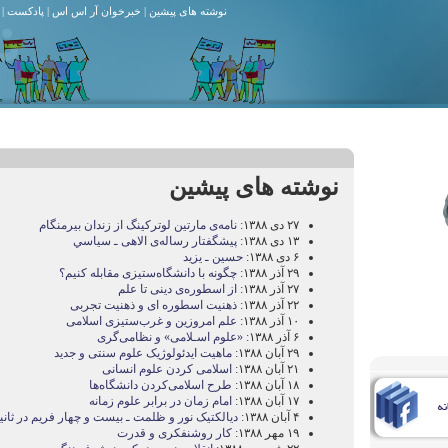
نوشته های پیشین
|
خبرخوان آر اس اس
|
پادکست
|
نوشته های پیشین
۲۷ دی ۱۳۸۸:
نامه‌ی مارتين لوترکينگ از زندان بيرمنگام
۱۳ دی ۱۳۸۸:
پيشگفتار رساله‌ی الاهی ـ سياسي
۶ دی ۱۳۸۸:
حسين ـ يزيد
۲۹ آذر ۱۳۸۸:
چگونه با دانشگاه‌ستيزی مقابله کنيم؟
۲۷ آذر ۱۳۸۸:
از اسطوره‌ی دينی تا علم
۲۲ آذر ۱۳۸۸:
ذهنيت اسطوره ای و ذهنيت تجربی
۱۰ آذر ۱۳۸۸:
علم امروزين و غرب‌ستيزی اسلامی
۶ آذر ۱۳۸۸:
«علوم اسـلامی» و نظامی‌گری
۲۹ آبان ۱۳۸۸:
ماهيت ايدئولوژيک علوم سنتی و جديد
۲۱ آبان ۱۳۸۸:
اسلامی کردن علوم انسانی
۱۸ آبان ۱۳۸۸:
طرح اسلامی‌کردن دانشگاه‌ها
۱۷ آبان ۱۳۸۸:
امام زمان در برابر علوم زمانه
۴ آبان ۱۳۸۸:
ديالکتيک نور و ظلمت ـ بيست و چهار فريم در ثاني
۱۹ مهر ۱۳۸۸:
کار روشنفکری و قدرت