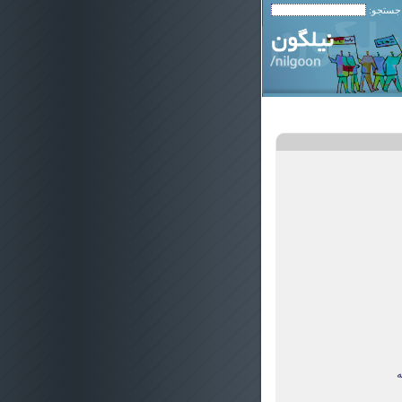
 جستجو:
ه