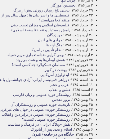
۹ تیر ۱۳۸۶:
چريک تنها
۳ تیر ۱۳۸۶:
نخستين آموزگار
۲۹ خرداد ۱۳۸۶:
بدبينی تلخ ريچارد رورتی پيش از مرگ
۲۳ خرداد ۱۳۸۶:
فلسطينی ها و اسراييلی ها : چهل سال پس ا
۱۶ خرداد ۱۳۸۶:
منتقد کجا می‌ايستد؟
۱۳ خرداد ۱۳۸۶:
فیلسوفان اسلامی و میزان تعصب دینی
۶ خرداد ۱۳۸۶:
آرامش دوستدار و نقد «فلسفهء اسلامی»
۳۰ اردیبهشت ۱۳۸۶:
جن زدگان
۲۷ اردیبهشت ۱۳۸۶:
جهادی های لندن
۱۸ اردیبهشت ۱۳۸۶:
جنگ آينه ها
۱۲ اردیبهشت ۱۳۸۶:
نظام تأديبی در آمريکا
۳ اردیبهشت ۱۳۸۶:
بومي گرايیِ ضداستعماریِ مريم جميله
۲۲ فروردین ۱۳۸۶:
همه‌ی لوطی‌ها به بهشت می‌روند
۱۵ فروردین ۱۳۸۶:
مسلمان «سکولار» چه کسي است؟
۸ فروردین ۱۳۸۶:
بهشت در کوير
۲۹ اسفند ۱۳۸۵:
ايدئولوژی آمريکايی
۱۸ اسفند ۱۳۸۵:
دوراهي فمينيسم ايراني: آزادي جهانشمول يا 
۱۱ اسفند ۱۳۸۵:
عرب و عجم
۴ اسفند ۱۳۸۵:
عشق و انقلاب
۱ اسفند ۱۳۸۵:
روشنفکر حوزه عمومی و زبان فارسی
۲۸ بهمن ۱۳۸۵:
ترور مقدس
۲۵ بهمن ۱۳۸۵:
تاريخيت حوزه عمومي و روشنفکران آن
۲۴ بهمن ۱۳۸۵:
روشنفکر حوزهء عمومی در جهان های غيرغربی
۲۳ بهمن ۱۳۸۵:
روشنفکر حوزهء عمومي در برابر دين و انقلاب
۲۰ بهمن ۱۳۸۵:
روشنفکر حوزه عمومی کيست؟
۱۳ بهمن ۱۳۸۵:
نقش «وبلاگ ايرانی» در فرهنگ و سياست
۶ بهمن ۱۳۸۵:
اسلام و تجدد پس از آتاتورک
۲۹ دی ۱۳۸۵:
جايگاه دين در جامعهء مُدرن