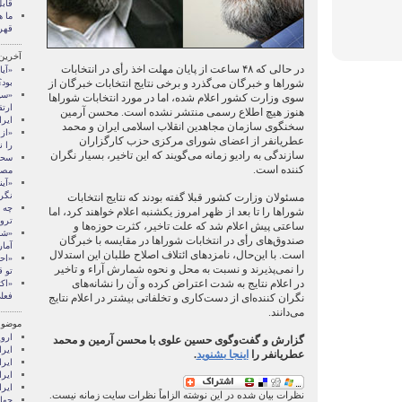
قابل
ما ه
قهر
آخرین
در حالی که ۴۸ ساعت از پايان مهلت اخذ رأی در انتخابات
«آیا
شوراها و خبرگان می‌گذرد و برخی نتايج انتخابات خبرگان از
بود؟
«سپ
سوی وزارت کشور اعلام شده، اما در مورد انتخابات شوراها
ارتق
هنوز هيچ اطلاع رسمی منتشر نشده است. محسن آرمين
ایرا
سخنگوی سازمان مجاهدین انقلاب اسلامی ایران و محمد
«از
عطريانفر از اعضای شورای مرکزی حزب کارگزاران
را 
سازندگی به راديو زمانه می‌گويند که اين تاخير، بسيار نگران
سحا
کننده است.
مصر
«آی
نگر
مسئولان وزارت کشور قبلا گفته بودند که نتايج انتخابات
چه 
شوراها را تا بعد از ظهر امروز يکشنبه اعلام خواهند کرد، اما
ترو
ساعتی پيش اعلام شد که علت تاخير، کثرت حوزه‌ها و
«شب
صندوق‌های رأی در انتخابات شوراها در مقايسه با خبرگان
آمار
است. با اين‌حال، نامزدهای ائتلاف اصلاح طلبان اين استدلال
«اح
را نمی‌پذيرند و نسبت به محل و نحوه شمارش آراء و تاخير
تو 
در اعلام نتايج به شدت اعتراض کرده‌ و آن را نشانه‌های
«اک
فعل
نگران کننده‌ای از دست‌کاری و تخلفاتی بيشتر در اعلام نتايج
می‌دانند.
موضوع
اروپ
گزارش و گفت‌وگوی حسين علوی با محسن آرمين و محمد
ايرا
عطريانفر را
اينجا بشنويد
.
ايرا
ايرا
ایرا
نظرات بیان شده در این نوشته الزاماً نظرات سایت زمانه نیست.
جها