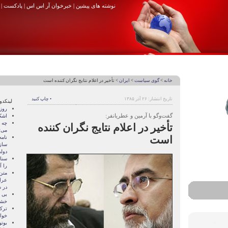
نوشته های پیشین
|
خبرخوان آر اس اس
|
پادکست
|
خانه
>
گوی سیاست
>
ایران
> تأخير در اعلام نتايج نگران کننده است
تاریخ انتشار: ۲۶ آذر ۱۳۸۵
• چاپ کنید
لینکدو
روزه
گفت‌وگو با آرمین و عطریانفر:
اشک
چه 
تأخير در اعلام نتايج نگران کننده
می‌
است
نام
ساز
دول
سنات
را آ
متن
عرا
در سا
بی 
خشو
ترک
خوا
بوتو