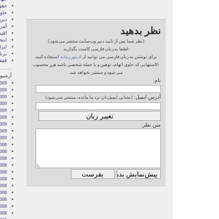
حقو
خاور
دین
آمری
نظر بدهید
اقت
انتخ
(نظر شما پس از تایید دبیر وب‌سایت منتشر می‌شود.)
ایرا
-لطفا به زبان فارسی کامنت بگذارید.
برن
برای نوشتن به زبان فارسی می توانید از
ادیتور زمانه
استفاده کنید.
قفقا
-کامنتهایی که حاوی اتهام، توهین و یا حمله شخصی باشد هرز محسوب
می شود و منتشر نخواهد شد.
آرشیو 
نام:
009
009
آدرس ایمیل:
2009
(نشانی ایمیل‌تان نزد ما مانده، منتشر نمی‌شود)
009
009
2009
009
متن نظر:
2009
2009
008
008
008
008
008
2008
008
008
2008
008
2008