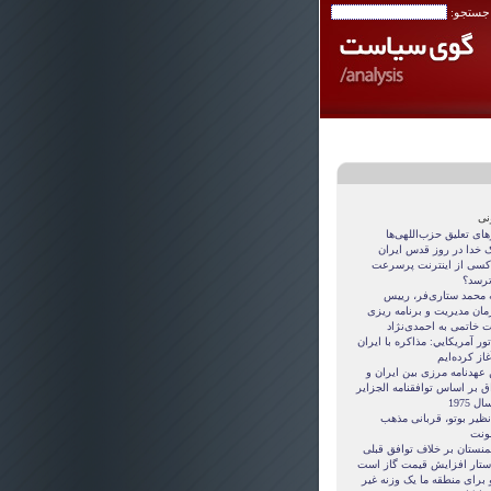
 جستجو:
نی
ای تعلیق حزب‌اللهی‌ها
 خدا در روز قدس ایران
کسی از اینترنت پرسرعت
ترسد؟
ه محمد ستاری‌فر، رییس
مان مدیریت و برنامه ریزی
ت خاتمی به احمدی‌نژاد
ور آمريکايي: مذاکره با ايران
غاز کرده‌ايم
 عهدنامه مرزى بين ايران و
ق بر اساس توافقنامه الجزاير
ل 1975
نظیر بوتو، قربانی مذهب
نت
منستان بر خلاف توافق قبلی
ستار افزایش قیمت گاز است
 برای منطقه ما یک وزنه غیر