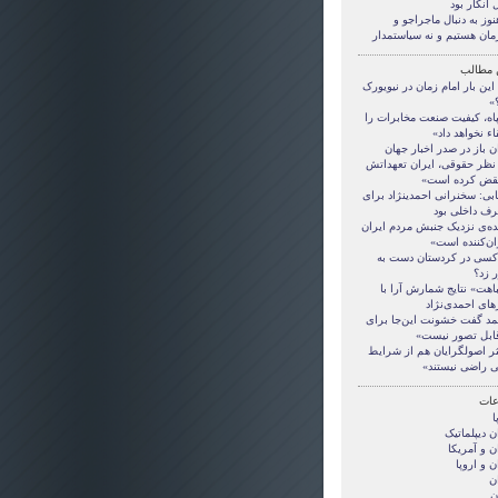
 انکار بود
نوز به دنبال ماجراجو و
مان هستيم و نه سياستمدار
 مطالب
 این بار امام زمان در نیویورک
»
اه، کیفیت صنعت مخابرات را
اء نخواهد داد»
ن باز در صدر اخبار جهان
 نظر حقوقی، ایران تعهداتش
نقض کرده است»
بی: سخنرانی احمدی‏نژاد برای
ف داخلی بود
نده‌ی نزدیک جنبش مردم ایران
ان‌کننده است»
کسی در کردستان دست به
ر زد؟
اهت» نتایج شمارش آرا با
های احمدی‌نژاد
مد گفت خشونت این‌جا برای
قابل تصور نیست»
ثر اصول‏گرایان هم از شرایط
ی راضی نیستند»
ات
ا
ن ديپلماتيک
ن و آمريکا
ن و اروپا
ن
ن