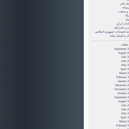
ق بشر
ميانه
 و مذهب
کا
صاد
ابات ایران
ن و اسرائیل
امه هسته‌ای جمهوری اسلامی
ز و آسیای میانه
ماهانه
September 2
August 2
July 
June 2
May 2
April 
March 2
February 
January 
December 2
November 2
October 2
September 2
August 2
July 
June 2
May 2
April 
March 2
February 