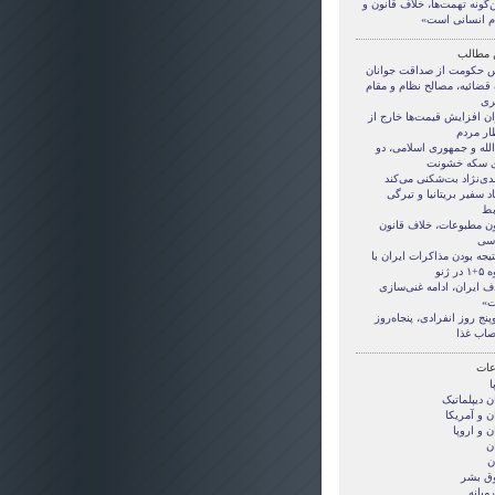
‌گونه تهمت‌ها، خلاف قانون و
م انسانی است»
 مطالب
 حکومت از صداقت جوانان
 قضائیه، مصالح نظام و مقام
ری
ان افزایش قیمت‌ها خارج از
ار مردم
الله و جمهوری اسلامی، دو
 سکه خشونت
دی‌نژاد بت‌شکنی می‌کند
اد سفیر بریتانیا و تیرگی
بط
ون مطبوعات، خلاف قانون
سی
تیجه بودن مذاکرات ایران با
ر ژنو ‌
ف ایران، ادامه غنی‌سازی
»
وپنج روز انفرادی، پنجاه‌روز
صاب غذا
ات
ا
ن ديپلماتيک
ن و آمريکا
ن و اروپا
ن
ن
ق بشر
ميانه