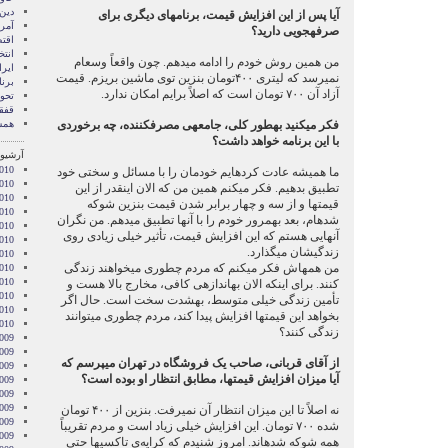
دین
آیا پس از این افزایش قیمت، برنامه‏ای دیگری برای
آمری
صرفه‏جویی دارید؟
اقت
انتخ
من همین روش خودم را ادامه می‏دهم. چون واقعاً وسع‏ام
ایرا
نمی‏رسد که لیتری ۴۰۰تومان بنزین توی ماشین بریزم. قیمت
برن
آزاد آن ۷۰۰ تومان است که اصلاً برایم امکان ندارد.
تحول
قفقا
فکر می‏کنید به‏طور کلی، جامعه‏ی مصرف‏کننده، چه برخوردی
همس
با این برنامه خواهد داشت؟
آرشیو 
010
ما همیشه عادت کرده‏ایم خودمان را با مسائل و سختی خود
010
تطبیق بدهیم. فکر می‏کنم همین من که الان این‏قدر از این
010
قیمت‏ها و از سه و چهار برابر شدن قیمت‏ بنزین شوکه
010
شده‏ام، بعد به‏مرور خودم را با آنها تطبیق می‏دهم. من نگران
010
آنهایی هستم که این افزایش قیمت، تأثیر خیلی زیادی روی
2010
زندگی‏شان می‏گذارد.
010
من همه‏اش فکر می‏کنم که مردم چطوری می‏خواهند زندگی
010
2010
کنند. برای این‏که الان به‏اندازه‏ی کافی، مخارج بالا هست و
010
تأمین زندگی خیلی متوسط، به‏شدت سخت است. حال اگر
2010
بخواهد این قیمت‏ها افزایش پیدا کند، مردم چطوری می‏توانند
2010
زندگی کنند؟
009
009
از آقای قربانی، صاحب یک فروشگاه در تهران می‏پرسم که
009
آیا میزان افزایش قیمت‏ها، مطابق انتظار او بوده است؟
009
009
2009
نه اصلاً تا این میزان انتظار آن نمی‏رفت. بنزین از ۴۰۰ تومان
009
شده ۷۰۰ تومان. این افزایش خیلی زیاد است و مردم تقریباً
009
همه شوکه شده‏اند. امروز شنیدم که کرایه‌ی تاکسی‏ها حتی