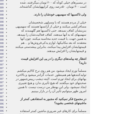
2009
در مسیرهای خیلی کوتاه که ۲۰۰ تومان می‏گرفتند، شده
009
است ۳۰۰ تومان. ۵۰درصد روی کرایه‏های‏شان گذاشته‌اند.
2009
2009
ولی تاکسی‏ها که سهمیه‏ی خودشان را دارند.
008
008
008
خیلی از مردم هستند که با وسیله‏ی شخصی‏شان
008
مسافرکشی می‏کنند و خیلی از آژانس‏ها هستند که سهمیه‏ی
008
بنزین‏شان کفاف نمی‏دهد. حتی تاکسی‏ها هم گله‏مندند که
2008
سهمیه‏‏ای که به آنها می‏دهند، کفاف فعالیت‌شان را نمی‏دهد.
008
به همین جهت، با قیمت جدید محاسبه می‏کنند. چون آنها
008
معتقدند که بعد مکانیک‏ها، لوازم یدکی‌فروش‌ها و ... هم
2008
قیمت‏های‏شان افزایش پیدا می‏کنند، بنابراین پیش‏دستی می‏کنند
008
2008
و قیمت‏های‏شان را افزایش می‏دهند.
2008
007
انتظار چه پیامدهای دیگری را در پی این افزایش قیمت
007
دارید؟
007
007
مسلماً تورم ایجاد می‏شود. من هم روی نرخ کالایم می‏کشم.
007
تولیدکننده‏ها هم همین‏طور. خدمات گران‏تر می‏شود و بالاخره
2007
بهانه‏ای برای ایجاد تورم است. البته دیشب رییس‌جمهور در
007
007
صحبت‏های خود می‏گفتند که هیچ تأثیری ندارد و هیچ تغییری
2007
ایجاد نمی‏شود، ولی این به‏نظر من درست نیست. تا همین
007
امروز ظهر می‏توانیم تأثیر آن را در بازار ببینیم.
2007
2007
در مجموع فکر نمی‏کنید که مجبور به استفاده‏ی کمتر از
006
ماشین‏های شخصی بشوید؟
006
006
مسلماً برای کارهای غیر ضروری ماشین کمتر استفاده
006