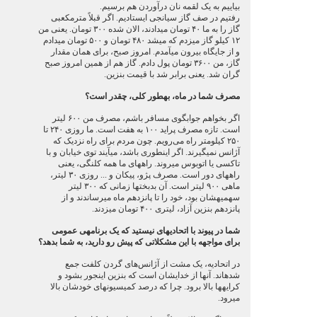
بیاییم به یک لقمه نان درآوردن هم برسیم.
رفتیم در صف گاز سی‏ان‏جی ایستادیم. اگر قبلاً مترمکعبی
گاز را به ما ۴۰ تومان می‏دادند، الان شده ۳۰۰ تومان. یعنی من
۱۲ کیلو گاز می‏زدم که می‏شد ۴۸۰ تومان و ۵۰۰ تومان می‏دادم
و از جایگاه بیرون می‏آمدم. امروز صبح، برای همان مقدار
گاز، من ۳۶۰۰ تومان پول دادم. گاز هم از همین امروز صبح
گران شد. یعنی برابر شد با قیمت بنزین.
مصرف شما در ماه، به‏طور کلی، چقدر است؟
اگر بخواهم جوابگوی مسافر باشم، مصرف من ۶۰۰ لیتر
است. تازه مصرف پراید ۱۰۰ به هفت است. ما روزی ۲۴۰ تا
۲۵۰ کیلومتر راه می‌رویم. چون مردم برای راه نزدیک که
آژانس نمی‏گیرند. اگر اینطوری باشد، می‏آیند توی خیابان و با
تاکسی یا اتوبوس می‏روند. راه‏های ما همه کلنگی، یعنی
راه‏های دور است. مصرف پژو، پیکان و ... روزی ۳۰ لیتر،
ماهی ۹۰۰ لیتر است. آن بدبخت‏ها زمانی که ۳۰۰ لیتر
سهمیه‏شان بود، خود را تا پانزدهم ماه می‏رساندند و از
پانزدهم بنزین آزاد، لیتری ۴۰۰ تومان می‏زدند.
شما در پیوند با اتحادیه‏ای نیستید که یک برنامه‏ی عمومی
برای مواجهه با این مشکلاتی که پیش رو دارید، به شما بدهد؟
در اتحادیه‏، یک مشت از آژانس‌های گردن‏ کلفت‏ جمع
شده‏اند. آنها از خدای‏شان است که بنزین این‏جور بشود و
کرایه‏ها بالا برود. چرا که درصد کمیسیون‏های خودشان بالا
می‏رود.