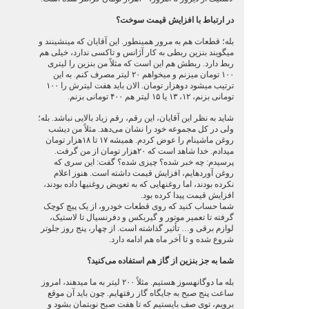
در ارتباط با افزایش قیمت سوخت؟
بله؛ قطعات هم به مرور همین‏طور. این آقایان که می‏نشینند و
می‏گویند بنزین ربطی به کار آژانس و تاکسی ندارد، خیلی هم
ربط دارد. ربطش هم این است که مثلاً من بنزین را لیتری
۱۰۰ تومان می‏زنم و می‏خواهم ۲۰ لیتر مصرف کنم. به این
ترتیب می‏شود دوهزار تومان. الان باید هفت لیترش را ۱۰۰
تومانی بزنم، ۱۲، ۱۳ یا ۱۵ لیتر هم ۴۰۰ تومانی بزنم.
شاید به نظر این آقایان، این رقم، رقم زیاد بالایی نباشد. بله؛
ولی در کل مجموعه خود را نشان می‌دهد. مثلاً من دیشب
روغن ماشین‏ام را عوض کردم. همیشه ۱۷ تا ۱۸هزار تومان
می‏دادم. خدا شاهد است که ۲۰هزار تومان از من گرفت.
پرسیدم: چه خبر شده؟ چیزی شده؟ گفت: این سری که
روغن آورده‏ایم، افزایش قیمت داشته است. هنوز اعلام
نکرده بودند، اما روغن‏هایی که به تعویض روغنی‏ها داده بودند،
افزایش قیمت پیدا کرده بود.
شما حساب کنید که روی قطعات خودرو، از یک پیچ کوچک
گرفته تا تعمیر موتور و گیربکس و دفرنسیال تا لاستیک،
لوازم برقی و… تأثیر گذاشته است. از چهار، پنج روز جلوتر
شروع شده و تا آخر ماه هم ادامه دارد.
شما به جز بنزین از گاز هم استفاده می‌کنید؟
بله ما دوگانه‏سوز هستیم. مثلاً ۲۰۰ لیتر به ما می‏دهند، امروز
ساعت پنج صبح به جایگاه گاز رفته‏ایم. چون باید آن موقع
برویم، توی صف بایستیم که تا هفت صبح نوبت‏مان بشود و