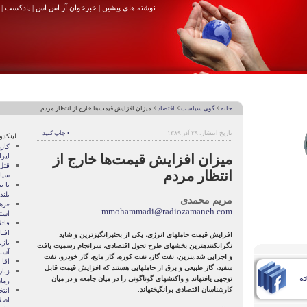
نوشته های پیشین
|
خبرخوان آر اس اس
|
پادکست
|
خانه
>
گوی سیاست
>
اقتصاد
> میزان افزایش قیمت‌ها خارج از انتظار مردم
تاریخ انتشار: ۲۹ آذر ۱۳۸۹
• چاپ کنید
لینکدو
کار
میزان افزایش قیمت‌ها خارج از
ایرا
قتل
انتظار مردم
سیا
تا ت
بلند
مریم محمدی
«ره
mmohammadi@radiozamaneh.com
است
قاتل
افتا
افزایش قیمت حامل‏های انرژی، یکی از بحث‏برانگیزترین و شاید
بازن
نگران‏کننده‏ترین بخش‏های طرح تحول اقتصادی، سرانجام رسمیت یافت
آستانه‌
و اجرایی شد.بنزین، نفت گاز، نفت کوره، گاز مایع، گاز خودرو، نفت
آقا 
سفید، گاز طبیعی و برق از حامل‏هایی هستند که افزایش قیمت قابل
زبان
توجهی یافته‏اند و واکنش‏های گوناگونی را در میان جامعه و در میان
زما
کارشناسان اقتصادی برانگیخته‏اند.
انتخ
اصل