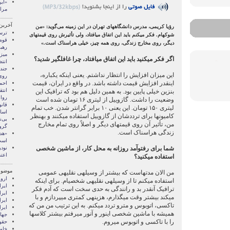
«این
مرا
آخرین
رؤیا کریمی، مدرس دانشگاه‏های تهران در این زمینه می‌گوید: «من
ترس
شوکه‏ام. فکر می‏کنم باید این اتفاق می‏افتاد، ولی تأثیرش روی قیمت‏های
قوه
دیگر، روی مخارج زندگی، روی همه چیز، خیلی هراسناک است.»
رهب
میز
اگر فکر می‏کنید باید این اتفاق می‏افتاد، چرا غافلگیر شدید؟
انتظ
جند
این میزان افزایش را انتظار نداشتم. یعنی این‏که یک‏باره،
روی
این‏قدر افزایش قیمت داشته باشد. در واقع در ایران، قیمت
احم
انتق
بنزین خیلی پایین بود. به همین دلیل هم بود که ترافیک این
روا
وضعیت را داشت. گازوییل از لیتری ۱۶ تومان شده است
قان
لیتری ۱۵۰ تومان. این یعنی ۱۰ برابر گران‏تر شدن. خب تمام
اسا
کامیون‏ها برای ترددشان از گازوییل استفاده می‏کنند و به‏نظر
بی‌ن
من، تأثیر آن روی قیمت‏های دیگر و اصلاً روی تمام مخارج
گروه ۵+۱ د
زندگی هراسناک است.
«هد
است
شما برای رفت‏وآمد روزانه به محل کار، از ماشین شخصی
نود‌
اعت
استفاده می‏کنید؟
موضوع
من الان مدت‏هاست که بیشتر از وسیله‏ی نقلیه‏ی عمومی
اروپ
استفاده می‏کنم تا از وسیله‏ی نقلیه‏ی شخصی‏ام. برای این‏که
ايرا
ترافیک آن‏قدر بد و رانندگی به حدی سخت است که آدم فکر
ايرا
می‏کند بیشتر وقت می‏گذارم، هزینه‏ی کمتری می‏پردازم و با
ايرا
تاکسی، اتوبوس و مترو تردد می‏کنم. به این ترتیب من من که
ایرا
همیشه با ماشین شخصی این‏ور و آن‏ور می‏رفتم بیشتر کلاس‏ها
جها
را با تاکسی و اتوبوس می‏روم.
حقو
خاور