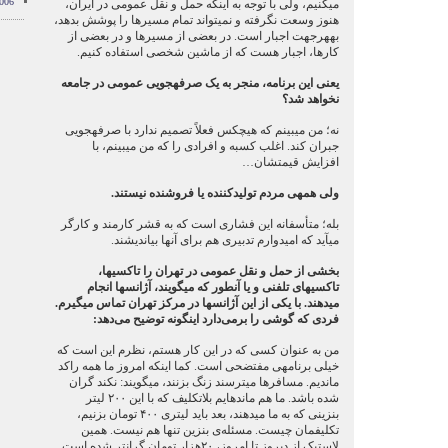
006
می‏کنیم، ولی با توجه به این‏که حمل و نقل عمومی در ایران،
هنوز وسعت نگرفته و نمی‏تواند تمام مسیرها را پوشش بدهد،
به‏هرجهت اجبار است. در بعضی از مسیرها و در بعضی از
کارها، اجبار هست که از ماشین شخصی استفاده کنیم.
یعنی این برنامه، منجر به یک صرفه‏جویی عمومی در جامعه
نخواهد شد؟
نه؛ من می‏بینم که هیچکس فعلاً تصمیم ندارد با صرفه‏جویی
جبران کند. اغلب کسبه و افرادی را که من می‏بینم، با
افزایش قیمت‏شان…
ولی همه‏ی مردم تولیدکننده یا فروشنده نیستند.
بله؛ متأسفانه این فشاری است که به قشر کارمند و کارگر
می‏آید که امیدوارم تدبیری هم برای آنها بیاندیشند.
بخشی از حمل و نقل عمومی در تهران را تاکسی‏ها،
تاکسی‏های تلفنی و یا آن‏طور که می‏گویند، آژانس‏ها انجام
می‏دهند. با یکی از این آژانس‏ها در مرکز تهران تماس می‏گیرم.
فردی که گوشی را برمی‌دارد اینگونه توضیح می‌دهد:
من به عنوان کسی که در این کار هستم، نظرم این است که
خیلی برنامه‏ی مفتضحی است. کما این‏که امروز ما همه راکد
ماندیم. مسافرها می‏ترسند زنگ بزنند، می‏گویند: نکند گران
شده باشد. ما هم مانده‏ایم بلاتکلیف که با این ۲۰۰ لیتر
بنزینی که به‏ ما می‏دهند، بعد باید لیتری ۴۰۰ تومان بزنیم،
تکلیف‏مان چیست. مسئله‌ی بنزین تنها هم نیست. همین
لاستیک از دیروز تا امروز، ۲۰هزار تومان گران‏تر شده است.