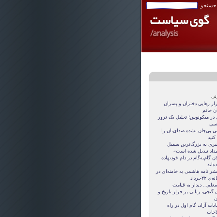
 جستجو:
نی
زار رهایی دختران و پسران
ن خانم
 در میکونوس؛ تحلیل یک ترور
سی
نی بی‌جان نشده صدای‌تان را
 کنید
بری به بزرگ‌ترین سمبل
بداد تبدیل شده است»
ان گام‌به‌گام در دام خودنهاده
ده‌اند
شر نامه هاشمی به خامنه‌ای در
ی ۲۲‌خرداد
معلم... دیدار به قیامت
 گنجی، زبانی بر فراز تاریخ و
ن
ابات آزاد، گام اول در راه
احات