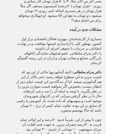
یعنی اگر من الان مثلاً ۴۰ یا ۵۰ هزار تومان کار می‏کنم و
روزی ۱۰هزار تومان (۲۰درصد) کمیسیون می‏دهم، اگر مثلاً
هزار تومان در هر مسیری اضافه کنم، روزی ۱۲ تومان
می‏شود، دو تومان به نفع این آقا می‏شود. او چه‏کاری می‏خواهد
برای من انجام بدهد؟!
مشکلات جدی در آینده
بسیاری از کارشناسان، به‏ویژه فعالان اقتصادی تراز اول
کشور، به‏طور کلی با آزادسازی قیمت‏ها موافقت و در نهایت،
انتقاداتی بر جزییات یا نحوه‏ی اجرای آن داشتند.
با دکتر پدرام سلطانی، عضو هیئت‏های نمایندگی اتاق‏های
بازرگانی صنایع و معادن تهران و ایران در این زمینه گفت‏وگو
کرده‌ام.
دکتر پدرام سلطانی:
البته گمانه‏زنی‏ها حاکی از این بود که
قیمت بنزین به این سطوح خواهد رسید. حتی بالاتر از این
هم گمانه‏زنی می‏شد. لذا از دیدگاه من این قیمت خیلی دور از
انتظار نیست. بخصوص اگر بخواهید قیمت متوازن بنزین را
در نظر بگیرید، با توجه به این‏که آن را سه نرخی کرده‏اند،
حال با در نظر گرفتن میزانی که در کارت‏های شهروندان
موجود است و سهمیه‏ای که داده شده، باز کم‏وبیش با رقمی
که سابق بر این بوده، تفاوت شاید کمتر از نرخ ۷۰۰ تومان
باشد که حالا به‏چشم می‏خورد.
چون تا پیش از این، تقریباً حدود ۲۰درصد و این اواخر شاید
قریب به ۳۰درصد مصرف بنزین، به جهت عدم کفایت آن
میزان سهمیه‏ی ۱۰۰ تومانی، از لیتری ۴۰۰ تومانی بود.