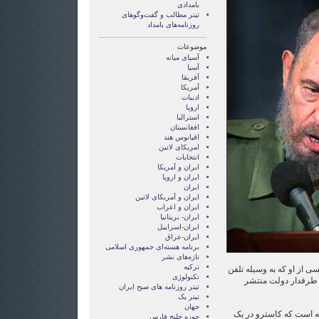
بامدادی
تیتر مطالب و گفت‌وگوهای
روزنامه‌های بامداد
موضوعات
آسيای ميانه
آسیا
آفریقا
آمریکا
ادبیات
اروپا
استرالیا
افغانستان
اقیانوس هند
امریکای لاتین
انتخابات
ايران و آمريکا
ايران و اروپا
ایران
ایران و آمریکای لاتین
ایران و اعراب
ایران- بریتانیا
ایران-اسراییل
ایران-عراق
برنامه هسته‌ای جمهوری اسلامی
تازه‌های نشر
ترکیه
سی از او که به وسیله تلفن
تکنولوژی
 طرفدار دولت منتشر
تیتر روزنامه های صبح ایران
تیتر یک
جهان
ته است که کاسترو در یک
حوزه خلیج فارس