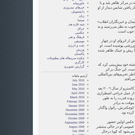
ه در مرکز ظاهر شد و با
خاورمیانه
ر یافتن شانس دیدار از او
خبرهای نیمروزی
دانشجویان
زنان
سینما
یسان و خبرنگاران انقلاب»
شبه قاره هند
وب به نظر می‌رسید و به
عراق
ی خوب است.
عکاسی
فرهنگ و هنر
از انزوای او در چهار
موسیقی
رزشی پوشیده است. او
نفت و انرژی
ورزش
با ریش و عینک ظاهر شده
پاکستان
چکیده سرمقاله های مطبوعات
کارگری
شته خود پیش‌بینی کرد که
گزارش تصويری
ست. این جنگ بر اثر
اطر تحریم‌های بین‌المللی
آرشیو ماهانه
ی‌افتد.
July 2010
June 2010
کاسترو از سال ٢٠٠٦ بعد
May 2010
از عمل جراحی اضطراری
April 2010
March 2010
روده قدرت را به طور
February 2010
موقت به برادر
January 2010
کوچکترش، رائول واگذار
December 2009
کرده بود.
November 2009
October 2009
عکس اولین حضور
September 2009
عمومی او در حالی منتشر
August 2009
می‌شود که کوبا درحال
July 2009