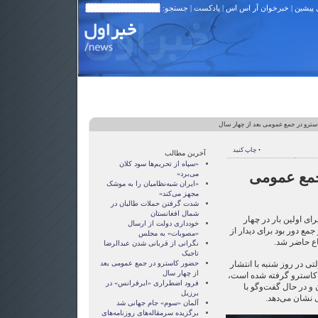
 پیشین
|
خبرخوان آر اس اس
|
پادکست
| جستجو:
ترو در جمع عمومی بعد از چهار سال
• چاپ کنید
آخرین مطالب
«سپاه از تحریم‌ها سود کلان
جمع عمومی
می‌برد»
«ایران شبه‌نظامیان را به موشک
مجهز می‌کند»
شدت گرفتن حملات طالبان در
شمال افغانستان
رای اولین بار در چهار
خودداری دولت از ارسال
مع دور بود برای دیدار از
«مصوبات» به مجلس
اع حاضر شد.
نگرانی از قربانی شدن عبدالرضا
تاجیک
ی در روز شنبه با انتشار
حضور کاسترو در جمع عمومی بعد
از چهار سال
استرو گرفته شده است،
فرود اضطراری «ایرفرانس» در
خندان و در حال گفت‌وگو با
برزیل
 نشان می‌دهد.
آلمان «سوم» جام جهانی شد
برگزیده سرمقاله‌های روزنامه‌های