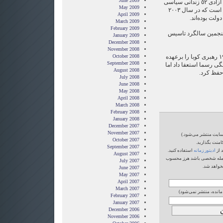
June 2009
آزادی ٥٢ زندانی سیاسی
May 2009
است که در سال ٢٠٠٣
April 2009
ولت بوده‌اند.
March 2009
February 2009
 پنجمین سالگرد تاسیس
January 2009
December 2008
November 2008
فیدل کاسترو در انقلاب سال ١٩٥٩ رهبری کوبا را برعهده
October 2008
September 2008
 از سال ٢٠٠٨در ٧٩ سالگی رسما استعفا داد اما
August 2008
حفظ کرد.
July 2008
June 2008
May 2008
April 2008
March 2008
February 2008
January 2008
December 2007
November 2007
‌سایت منتشر می‌شود.)
October 2007
امنت بگذارید.
September 2007
 از
ادیتور زمانه
استفاده کنید.
August 2007
یا حمله شخصی باشد هرز محسوب
July 2007
خواهد شد.
June 2007
May 2007
April 2007
March 2007
 مانده، منتشر نمی‌شود)
February 2007
January 2007
December 2006
November 2006