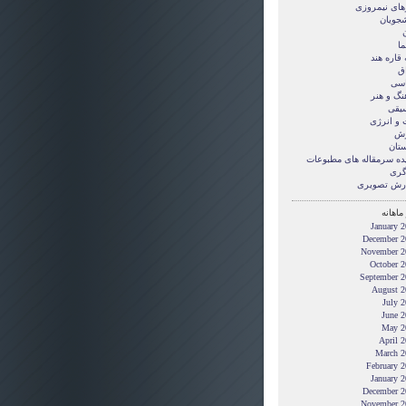
های نیمروزی
شجویان
ن
ما
قاره هند
ق
سی
نگ و هنر
یقی
 و انرژی
زش
ستان
ده سرمقاله های مطبوعات
گری
رش تصويری
ماهانه
January 
December 2
November 2
October 2
September 2
August 2
July 
June 2
May 2
April 
March 2
February 
January 
December 2
November 2