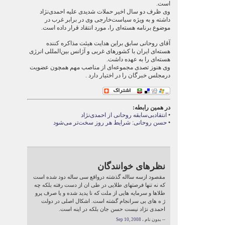
است.
وی ظرف دو سال اخیر حملات شدیدی علیه احمدی‌نژاد
داشته و به ویژه سیاست‌خارجی وی در برابر غرب در
موضوع برنامه هسته‌ای را، مورد انتقاد قرار داده است.
آقای روحانی سابق براین هدایت هیئت مذاکره کننده
هسته‌ا‌ی ایران با کشور‌های غربی و آژانس بین‌المللی انرژی
هسته‌ای را به عهده داشت.
وی هنوز تصدی مجموعه‌ای از مناصب مهم همچون عضویت
درمجلس خبرگان را در اختیار دارد .
در همین رابطه:
•
انتقادبی‌سابقه روحانی از احمدی‌نژاد
•
حسن روحانی: شرایط هر روز سخت‌تر می‌شود
نظرهای خوانندگان
مقصود ازسه سااله گذشته درواقع سی ساله دود شده است
که نه تنها فرصتهای طلایی در طی ان از دست رفته بلکه چه
طلاها و سرمایه هایی از ملت که نا پدید شده و یا صرف پرو
ژ ه های بی سرانجام گشته است. اشکال اصلی در دولت
احمدی نژاد نیست حسن جان بلکه در اینه است.
-- بدون نام ،
Sep 10, 2008