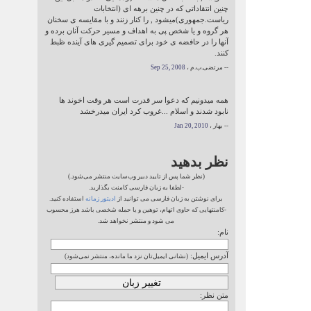
چنین انتقاداتی که در چنین برهه ای (انتخابات
ریاست.جمهوری)میشود , را کنار زنند و با مقایسه ی سخنان
هر گروه و یا شخص پی به اهداف و مسیر حرکت آنان برده و
آنها را در حافضه ی خود برای تصمیم گیری های آینده ظبط
کنند.
-- مرتضی.ب.م ،
Sep 25, 2008
همه میدونیم که دعوا سر قدرت است هر وقت اخوند ها
نابود شدند و اسلام ...غروب کرد ایران میدرخشد
-- بهار ،
Jan 20, 2010
نظر بدهید
(نظر شما پس از تایید دبیر وب‌سایت منتشر می‌شود.)
-لطفا به زبان فارسی کامنت بگذارید.
برای نوشتن به زبان فارسی می توانید از
ادیتور زمانه
استفاده کنید.
-کامنتهایی که حاوی اتهام، توهین و یا حمله شخصی باشد هرز محسوب
می شود و منتشر نخواهد شد.
نام:
آدرس ایمیل:
(نشانی ایمیل‌تان نزد ما مانده، منتشر نمی‌شود)
متن نظر: