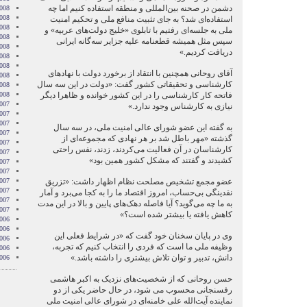
دشمن در صحنه بین‌‌المللی و منطقه استفاده کنیم اما چه
008
008
استفاده‌‌ای شد؟ به جای تثبیت منافع ملی و تحکیم امنیت
008
ملی به جلسه‌ای رفتیم با تابلوی «خلیج دولت‌های عربیه» و
2008
سپس مثل همیشه قطعنامه علیه جزایر سه‌گانه ایرانی
008
دریافت کردیم.»
008
2008
آقای روحانی همچنین با انتقاد از برخورد دولت با نهادهای
008
کارشناسی و تحقیقاتی کشور گفت: «دولت در این سه سال
2008
فاتحه کار کارشناسی را در این کشور خوانده و ظاهرا دیگر
2008
007
نیازی به کارشناس وجود ندارد.»
007
007
به گفته این عضو شورای عالی امنیت ملی، در سه سال
007
گذشته «مهر باطل شد بر هر نهادی که مجموعه‌‌ای از
007
کارشناسان در آن فعالیت می‌‌کردند، زدند، نفس راحتی
2007
کشیدند و گفتند که مشکل کشور همین بود»
007
007
عضو مجمع تشخیص مصلحت نظام اظهار داشت: «تزریق
2007
007
نقدینگی بی‌‌حساب، امروز اقتصاد ما را به کجا می‌‌برد و آمار
2007
به ما چه می‌‌گوید؟ آیا فاصله دهک‌‌های پایین و بالا در این مدت
2007
کاهش‌‌ یافته یا بیشتر شده است؟»
006
006
وی در پایان سخنان خود گفت که «در شرایط فعلی این
006
وظیفه ملی ما است که فردی را انتخاب کنیم که تجربه،
006
دانش، تدبیر و توان تلاش بیشتری را داشته باشد.»
006
حسن روحانی که از شخصیت‌های نزدیک به اکبر هاشمی
رفسنجانی محسوب می شود، در حال‌ حاضر یکی از دو
نماینده آیت‌الله علی خامنه‌ای در شورای عالی امنیت ملی