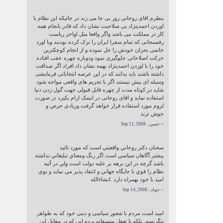
بنظرم اقای روحانی زور بی جا می زند در جائیکه این نظام با
اوردن احمدینژاد بی صلاحیت نشان داد که قادر بانجام همه
کار در مملکت می باشد واگر واقعا مثل اواخر ریاست
رفسنجانی که تمام سفرا ایران را ترک کرده بودنند وبا اورد
خاتمی بحران خودش را حل نموده و از انجام کوچکترین
حرکت اصلاحاتی جلوگیری نمود ودوباره چهره عقب افتاده
خود را با اوردن احمدینژاد بهمه نشان داد افراد اگر صداقت
داشته باشند باید بدانند که در این عرصه انتخاباتی فرمایشی
وسیله ای بیش نیستند اگر با تحریم های واقعی مواجه شود
شاید در کوتاه مدت از چهره قابل قبولی جهت گول زدن دنیا
استفاده نماید و اقای روحانی در ابنمک ارام بکیرد در صورت
لزوم مورد استفاده قرار خواهد گرفت وزیادی حرص و
جوش نزند
-- حسن ،
Sep 11, 2008
سخنان دكتر روحاني واقعيتي است كه مورد تائيد
بيشتر آگاهان سياسي است اگر رنگ ومعناي تبليغاتي نداشته
باشد گرچه در اين برهه بر عليه دولت است ولي در آتيه
نظام را قوي با جايگاه جهاني و انتقاد پذير مي نمايد و بوي
اميد با خود بهمراه دارد .انشاءالله
-- جواد ،
Sep 14, 2008
امید است مردم با شعور سیاسی و دینی خود که به ظواهر
ننگریسه, بلکه با تعقل منسفانه پرده ایی که در مقابل این