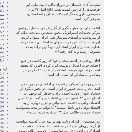
خبر
نماینده آقای خامنه‌ای در شورای‌‌عالی امنیت ملی، این
دان
فرصت‌ها را افزایش قمیت نفت، ابلاغ اصل ۴۴ برای
زنا
خصوصی‌سازی و جنگ آمریکا در عراق و افغانستان،
سین
معرفی کرده است.
شبه 
عرا
عکا
اعتماد‌ ملی در بخش دیگری از گزارش خود به نقل از رئیس
فره
مرکز تحقیقات استراتژیک مجمع تشخیص مصلحت نظام که
موس
از سرنوشت درآمد‌های سرشار نفتی ایران سئوال کرده،
نفت
آورده است: «آیا این فرصت برای ما استثنایی نبود؟ درآمد
ور
عظیم نفت برای ایران استثنایی نبود؟ این درآمد به چه
پاک
مصرفی رسید و به کجا رفت؟ »
چکی
کار
گزا
آقای روحانی در ادامه سخنان خود که روز گذشته در جمع
اعضای حزب اعتدال و توسعه ایراد کرده، افزود که معتقد
آرشیو 
است دولت نهم فرصت استفاده از نفت ۱۲۰ دلار در هر
2010
بشکه را به سادگی از دست داده است.
009
009
حسن روحانی که یکی از نامزد‌های احتمالی در دوره دهم
009
انتخابات ریاست جمهوری ایران است، در بخش دیگری از
009
سخنان خود از دولت احمدی‌نژاد به خاطر کم توجهی به
009
اجرای اصل ۴۴ قانون اساسی انتقاد کرد و گفت: « آیا تبدیل
2009
اقتصاد دولتی به اقتصاد شبه‌دولتی و تبدیل دوباره آن به
009
009
اقتصاد دولتی دور باطل نیست؟ آیا دولت در مدت مسئولیت
2009
خود از فرصت طلایی اصل ۴۴ استفاده کرده است؟»
009
2009
وی همچنین از این‌که دولت نهم در سه سال گذشته نتوانسته
2009
از گرفتاری‌های آمریکا در منطقه استفاده کند، به شدت
008
انتقاد کرد و افزود: «ما می‌‌توانستیم از فرصت طلایی ضعف
008