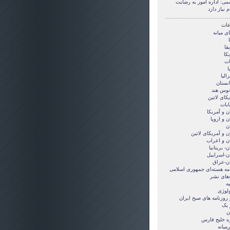
می: اداره امور به رضایت
 نیاز دارد
ات
ی ميانه
قا
کا
ات
ا
الیا
انستان
انوس هند
کای لاتین
ابات
ن و آمريکا
ن و اروپا
ن
ن و آمریکای لاتین
ان و اعراب
ن- بریتانیا
ان-اسراییل
ان-عراق
امه هسته‌ای جمهوری اسلامی
‌های نشر
ه
ولوژی
 روزنامه های صبح ایران
 یک
ن
ه خلیج فارس
میانه