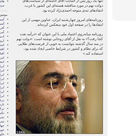
تنها یک روز پس از حمایت آقای خامنه‌ای از سیاست‌های
هاش
دولت نهم در مورد مناقشه هسته‌ای این کشور با غرب،
مردم
انتقاد‌های تندی متوجه احمدی‌نژاد کرده بود.
موضوع
روزنامه‌های امروز چهارشنبه ایران، عناوین مهمی از این
آسيا
آسیا
انتقاد‌ها را در صفحه اول خود منعکس کرده‌‌اند.
آفری
آمری
روزنامه میانه‌روی اعتماد ملی با این عنوان که «درآمد نفت
ادبی
کجا رفت؟» به نقل از آقای روحانی نوشته است: «دولت نهم
اروپ
در سه سال گذشته نتوانست به خوبی از فرصت‌‌های طلایی
استر
که برای نظام و کشور در شرایط خاصی ایجاد شده بود،
افغ
استفاده کند.»
اقی
امری
انتخ
ايرا
ايرا
ایرا
ایرا
ایر
ایرا
ایر
ایر
برن
تازه
ترکی
تکن
تیتر
تیتر
جها
حوز
خاور