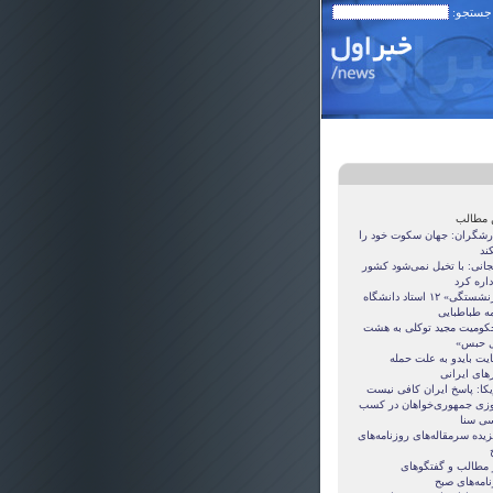
 جستجو:
 مطالب
رشگران: جهان سکوت خود را
ند
جانی: با تخیل نمی‌شود کشور
داره کرد
«بازنشستگی» ۱۲ استاد دانشگاه
ه‌ طباطبایی
کومیت مجید توکلی به هشت
 حبس»
یت بایدو به علت حمله
های ایرانی
یکا: پاسخ ایران کافی نیست
وزی جمهوری‌خواهان در کسب
ی سنا
یده سرمقاله‌های روزنامه‌های
 مطالب و گفتگو‌های
امه‌های صبح