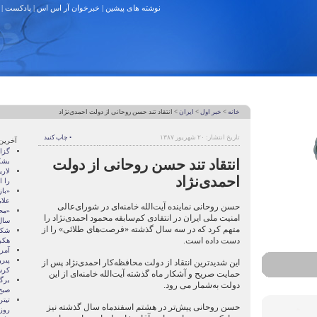
نوشته های پیشین
|
خبرخوان آر اس اس
|
پادکست
|
خانه
>
خبر اول
>
ایران
> انتقاد تند حسن روحانی از دولت احمدی‌نژاد
تاریخ انتشار: ۲۰ شهریور ۱۳۸۷
• چاپ کنید
آخرین
گزا
انتقاد تند حسن روحانی از دولت
بشک
لاری
احمدی‌نژاد
را ا
علام
حسن روحانی نماینده آیت‌الله خامنه‌ای در شورای‌عالی
«مح
امنیت ملی ایران در انتقادی کم‌سابقه محمود احمدی‌نژاد را
سال
متهم کرد که در سه سال گذشته «فرصت‌های طلائی» را از
شکا
دست داده است.
هکر
آمر
پیر
این شدید‌ترین انتقاد از دولت محافظه‌کار احمدی‌نژاد پس از
کرس
حمایت صریح و آشکار ماه گذشته آیت‌الله خامنه‌ای از این
برگز
دولت به‌شمار می رود.
صبح
تیتر
حسن روحانی پیش‌تر در هشتم اسفندماه سال گذشته نیز
روزن