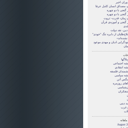
وران اخیر
م، مصداق انسان کامل عرفا
 گنجی با دو چهره
 گنجی با دو چهره
م زمان- قدرت- ثروت
ر گنجی و آموزه‌ی قرآن
ّدی
دین، نقد دولت
اح‌طلبان از دایره تنگ "خودی"
نشده‌اند»
ودگرایی ادیان و مهدی موعود
یان
ات
بلاگها
يشه اجتماعی
شه انتقادي
یشمندان فلسفه
یشه سیاسی
گس آتن
های روزمره
ن‌شناسی
نفکران
ن
ن
د دينی
و غرب
لات
ماهانه
August 2