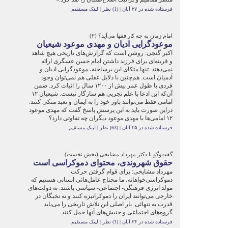
فرستاده شده در ۲۷ آبان
|
(1) نظر
|
لینک مستقیم
امام زمان به چه کار فقها می‌آید؟ (۲)
موعودگرایی ادیان و مهدی موعود شیعیان
اکبر گنجی: روشن است که گزارش‌های تاریخی هیچ شاهد
و قرینه‌ای برای فرزند داشتن امام حسن عسگری ارائه
نمی‌دهند. تنها متکای این برساخته، موعودگرایی ادیان و
آدمیان است. هم‌چنین با دلایل عقلی هم نمی‌توان وجود
فردی با طول عمر بیش از ۱۲۰۰ سال را اثبات کرد. ضمن
آن‌که این ادعا با علم تجربی هم سازگار نیست. شیعیان ۱۲
امامی فقط می‌توانند باور خود را به ایمان و تعبد متکی کنند.
دراین صورت باید به این پرسش پاسخ گفت که مهدی موعود
۱۲ امامی‌ها با مهدی موعود دیگران چه تفاوتی دارد؟
فرستاده شده در ۲۵ آبان
|
(63) نظر
|
لینک مستقیم
گفت‌وگو با دکتر مهرداد مشایخی (بخش نخست)‏
حقوق شهروندی، محتوای دموکراسی است
مهرداد مشایخی: برای قوام گرفتن حرکت
دموکراسی‌خواهانه، ما محتاج ‏عامل‌هائی انسانی هستیم که
مولد انرژی فرهنگی- اجتماعی- سیاسی باشند. ‏نه دولت‌های
خارجی می‌توانند ایران را دموکراتیزه کنند و نه نخبگان در
‏قدرت به تنهائی. بار اصلی این تلاش تاریخی را می‌باید
گروه‌های اجتماعی ‏و جنبش‌های آنها حمل کنند. ‏
فرستاده شده در ۲۴ آبان
|
(1) نظر
|
لینک مستقیم