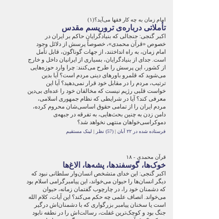
امام زمان به چه کار فقها می‌آید؟(۱)
تأملاتی درباره‌ی تروریسم مقدس
اکبر گنجی: جنجالی که بنیادگرایان حاکم بر ایران در
خصوص «قرآن محمدی»، خصوصاً پرسش از دلائل وجود
امام زمان، به راه انداختند، از جهات گوناگون، قابل تأمل
است. جدای از بنیاد‌گرایان، بسیاری از ایرانیان داخل و خارج
از کشور، این پرسش را طرح می‌کنند: چرا وارد حوزه‌هایی
می‌شوید که قلمرو باورهای دینی مردم‌ است؟ آیا بدین
ترتیب، مردم را در مقابل خود قرار نمی‌دهید؟ آیا این
خواست قلبی رژیم نیست که مخالفان خود را عده‌ای بی‌دین
معرفی کند؟ آیا در شرایطی که نظام جمهوری اسلامی‌،
مردم ایران را از تمامی حقوق اساسی‌شان محروم کرده‌،
دامن زدن به چنین بحث‌هایی، به تفرقه ‌در جبهه‌ی
دموکراسی‌خواهان منتهی نخواهد شد؟
فرستاده شده در ۲۲ آبان
|
(57) نظر
|
لینک مستقیم
قرآن محمدی - ۱۸
خوک‌ها، گوسفندها، پشه‌ها، الاغ‌ها
اکبر گنجی: این خدای متشخص انسان‌وار سلطانی نبود که
دیگر انسان‌ها را حیوان می‌خواند، این پیامبرگرامی اسلام بود
که دشمنان خود را، در چارچوب گفتمان زمانه، حیوان
می‌خواند. انصاف علمی چه حکم می‌کند؟ این آیات، کلام الله
است یا سخنان پیامبر بزرگواری که با دشمنان‌اش درگیر
جنگ بود و کوچک‌ترین غفلت، رسالت‌اش را در نطفه نابود