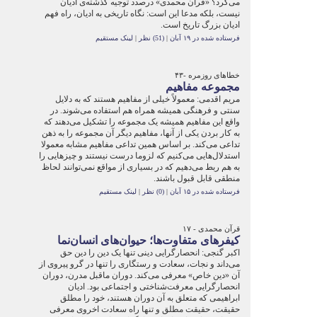
می‌کرد؟ «قرآن محمدی» درصدد توجیه گذشته‌ی ادیان
نیست، بلکه مدعا این است: نگاه تاریخی به ادیان، راه فهم
ادیان بزرگ تاریخ است.
فرستاده شده در ۱۹ آبان
|
(51) نظر
|
لینک مستقیم
خطاهای روزمره -۴۳
مجموعه مفاهیم
مریم اقدمی: معمولاً خیلی از مفاهیم هستند که به دلایل
سنتی و فرهنگی همیشه همراه هم استفاده می‌شوند. در
واقع این مفاهیم همیشه یک مجموعه را تشکیل می‌دهند که
به کار بردن یکی از آنها، مفاهیم دیگر آن مجموعه را به ذهن
تداعی می‌کند. بر اساس همین تداعی مفاهیم مشابه معمولا
استدلال‌هایی می‌کنیم که لزوما درست نیستند و چیزهایی را
به هم ربط می‌دهیم که در بسیاری از مواقع نمی‌توانند لحاظ
منطقی قابل قبول باشند.
فرستاده شده در ۱۵ آبان
|
(0) نظر
|
لینک مستقیم
قرآن محمدی - ۱۷
کیفرهای متفاوت‌ها؛ حیوان‌های انسان‌نما
اکبر گنجی: انحصارگرایی دینی‌ تنها یک دین را دین حق
می‌داند و نجات‌، سعادت‌ و رستگاری‌ را تنها در گرو پیروی‌ از
آن «دین‌ خاص» معرفی می‌کند. دوران ماقبل مدرن، دوران
انحصارگرایی معرفت‌شناختی و اجتماعی بود. ادیان
ابراهیمی که متعلق به آن دوران هستند، خود را مطلق
حقیقت، حقیقت مطلق و تنها راه سعادت اخروی معرفی