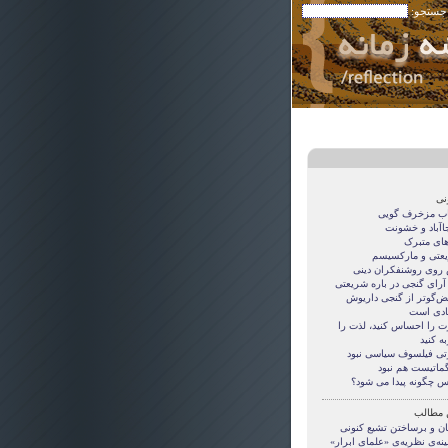
 جستجو:
نی
اب مزخرف گویی
جاآباد و خشونت
های متبرک
عتی و مارکسیسم
روی روشنفکران دینی
 آرای گنجی در باره شریعتی
قض‌گوتر از گنجی داريوش
دی است
ت را احساس کنید، لذت را
ه کنید
تی فيلسوف سياسی نبود
گماتيست هم نبود
س چگونه پيدا می شود؟
 مطالب
یان و برساختن تشیع کنونی
نه‌ی نظریه‌ی «علمای ابرار»