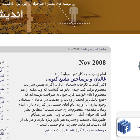
نوشته های پیشین
|
خبرخوان آر اس اس
|
پادکست
|
خانه
>
انديشه زمانه
> Nov 2008
Nov 2008
لینکدو
درب
ناک
امام زمان به چه کار فقها می‌آید؟ (۶)
قند
غالیان و برساختن تشیع کنونی
شری
اکبر گنجی: کارخانه شیعیان غالی، اگر به همین سرعت
پس 
نقد
معصوم تولید کند، چندی نخواهد گذشت که ولی‌فقیه را هم
تنا
معصوم اعلام خواهند کرد، چون به صراحت نوشته‌اند که
سجا
«هیچ دلیلی بر انحصار ولایت و عصمت در امامان» شیعیان
قدر
وجود ندارد. آیا آوردن نام آقای خمینی در کنار نام یاران امام
تجرب
زمان، مقدمه‌ی معصوم‌سازی جدید نیست؟ مطابق نظر
رور
آیت‌الله جوادی آملی، «حضرت ولی عصر نیز هنگام
پرا
ظهورشان سیصد و سیزده نفر یاور ویژه دارند و هر یک از
تقد
آنان دست‌کم مانند حضرت امام خمینی است.»
آخرین
فرستاده شده در ۹ آذر
|
(44) نظر
|
لینک مستقیم
غال
پیشی