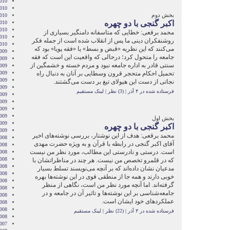
2010
010
بخش دوم
010
اکبر گنجی با دو چهره
2010
010
محمد برقعی: خطایی که متاسفانه دامنگیر بسیاری از
2010
روشنفکران دینی ما پس از انقلاب شده است از جمله فکر
2010
می‌کنند که این نظریه «قبض و بسط» یا «فقه پویا» بود که
009
جامعه را متحول کرد؛ درحالی که واقعیت این است که فقه
009
سنتی قادر به اداره جامعه نبود و مردم خسته و خشمگین از
009
تحمیل احکام متحجر قرون وسطایی بر آنان به دنبال راه
009
009
نجاتی از دست این هیولای تیغ بر دست می‌گشتند.
2009
فرستاده شده در ۴ آذر
|
(3) نظر
|
لینک مستقیم
009
009
2009
009
بخش اول
2009
اکبر گنجی با دو چهره
2009
محمد برقعی: هدف از این نوشتار، بررسی نوشته‌های اخیر
008
آقای اکبر گنجی در رابطه با قرآن و به ویژه حضرت مهدی
008
است. درستی و نادرستی این مطالب، مورد نظر من نیست
008
008
که در قلمرو تخصص من نیست. هر چند در مناظراتشان با
008
مدعیان نشان داده‌اند که بر آنچه می‌نویسند تسلط بسیار
2008
خوبی دارند و همه جا از منطقی قوی در این نوشته‌ها بهره
008
گرفته‌اند. اما آنچه مورد نظر من است، نگاهی از منظر
008
جامعه‌شناسی بر این نوشته‌ها و تاثیر آن در جامعه و در
2008
عملکردهای خود ایشان است.
008
2008
فرستاده شده در ۳ آذر
|
(22) نظر
|
لینک مستقیم
2008
007