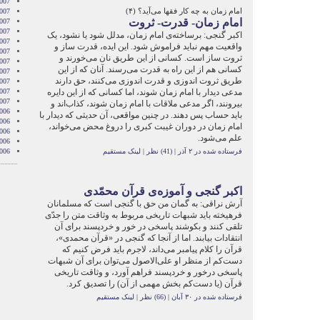
007
امام زمان به چه کار فقها می‌آید؟ (۴)
007
امام زمان- قدرت- ثروت
007
007
اکبر گنجی: برساخته‌ی امام زمان، مدلل شود یا نشود، یک
2007
واقعیت مهم نباید فراموش شود. این ایده، قدرت ساز و
007
ثروت ساز است. کسانی از این طریق نان می‌خورند و
007
کسانی هم از این راه به قدرت می‌رسند. آنان که از این
2007
طریق ثروت اندوزی و قدرت اندوزی می‌کنند، حق دارند
007
مدعی دیدار با امام زمان شوند، اما کسانی که از این دایره
2007
2007
بیرونند، اگر مدعی ملاقات با امام زمان شوند، کذاب‌اند و
006
باید حساب پس دهند. در چنین مواقعی، آن حدیثی که دیدار با
006
امام زمان در دوران غیبت کبری را دروغ محض می‌خواند،
006
علم می‌شود.
006
فرستاده شده در ۲ آذر
|
(41) نظر
|
لینک مستقیم
006
اکبر گنجی و آموزه‌ی قرآن محمّدی
آرش نراقی: به گمان من حق با گنجی است که مسلمانان
فرهیخته باید شبهات تاریخی مربوط به وثاقت متن را جدّی
تلقی کنند و بکوشند پاسخی در خور و خردپسند برای آن
انتقادات بیابند. اما از آنجا که گنجی در «قرآن محمدی»،
قرآن را کلام پیامبر می‌داند، لاجرم باید فرض کنیم که
دست‌کم از منظر او علی‌الاصول می‌توان برای آن شبهات
پاسخی درخور و خردپسند فراهم آورد، و وثاقت تاریخی
قرآن (یا دست‌کم بخش مهمی از آن) را تصدیق کرد.
فرستاده شده در ۳۰ آبان
|
(66) نظر
|
لینک مستقیم