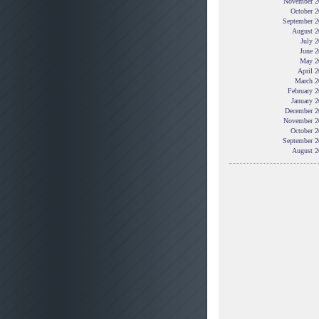
November 2
October 2
September 2
August 2
July 
June 2
May 2
April 
March 2
February 
January 
December 2
November 2
October 2
September 2
August 2