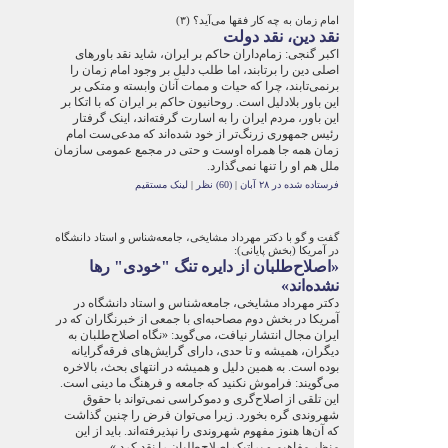
امام زمان به چه کار فقها می‌آید؟ (۳)
نقد دین، نقد دولت
اکبر گنجی: زمام‌داران حاکم بر ایران، شاید نقد باورهای
اصلی دین را برتابند، اما طلب دلیل بر وجود امام زمان را
برنمی‌تابند، چرا که حیات و ممات آنان وابسته و متکی بر
این باور بلادلیل است. روحانیون حاکم بر ایران که با اتکا بر
این باور، مردم ایران را به اسارت گرفته‌اند، اینک گرفتار
رئیس جمهوری زرنگ‌تر از خود شده‌اند که مدعی‌ست امام
زمان همه جا همراه اوست و حتی در مجمع عمومی سازمان
ملل هم او را تنها نمی‌گذارد.
فرستاده شده در ۲۸ آبان
|
(60) نظر
|
لینک مستقیم
گفت‌ و گو با دکتر مهرداد مشایخی، جامعه‌شناس و استاد دانشگاه
در آمریکا (بخش پایانی):‏
«اصلاح‌طلبان از دایره تنگ "خودی" رها
نشده‌اند»
دکتر مهرداد مشایخی، جامعه‌شناس و استاد دانشگاه در
آمریکا در بخش دوم مصاحبه‌ای با جمعی از خبرنگاران که در
ایران مجال انتشار نیافت، می‌گوید: «‌نگاه اصلاح‌طلبان به
دیگران، همیشه و تا حدی، دارای گرایش‌های فرقه‌گرایانه
بوده است. به همین دلیل و همیشه در انتهای بحث، بالاخره
می‌گویند: فراموش نکنید که جامعه و فرهنگ ما دینی است.
این تلقی از اصلاح‌گری و دموکراسی نمی‌تواند با حقوق
شهروندی گره بخورد. زیرا می‌توان فرض را چنین گذاشت
که آن‌ها هنوز مفهوم شهروندی را نپذیرفته‌اند. باید از این
منظر مفاهیم و پراتیک اصلاح‌طلبان را نقد کرد.»