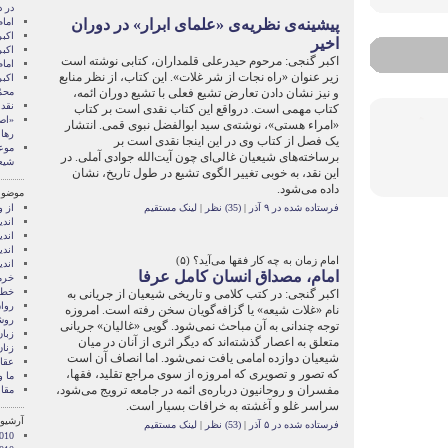
در د
پیشینه‌ی نظریه‌ی «علمای ابرار» در دوران
اما
اکبر
اخیر
اکبر
اکبر گنجی: مرحوم حیدرعلی قلمداران، کتابی نوشته است
اما
زیر عنوان «راه نجات از شر غلات». این کتاب، از نظر منابع
اکب
و نیز نشان دادن تعارض تشیع فعلی با تشیع دوران ائمه،
محم
نقد 
کتاب مهمی است. درواقع این کتاب نقدی است بر کتاب
«اصل
«امراء هستی»، نوشته‌ی سید ابوالفضل نبوی قمی. انتشار
رها 
یک فصل از کتاب وی در این اینجا نقدی است بر
موع
برساخته‌های شیعیان غالی‌ای چون آیت‌الله جوادی آملی. در
شیع
این نقد، به خوبی تغییر الگوی تشیع در طول تاریخ، نشان
داده می‌شود.
موضوع
فرستاده شده در ۹ آذر
|
(35) نظر
|
لینک مستقیم
از و
اند
اندي
اند
امام زمان به چه کار فقها می‌آید؟ (۵)
اند
امام، مصداق انسان کامل عرفا
خرم
خطا
اکبر گنجی: در کتب کلامی و تاریخی شیعیان از جریانی به
روا
نام «غلات شیعه» یا گزافه‌گویان سخن رفته است. امروزه
روش
توجه چندانی به آن مباحث نمی‌شود. گویی «غالیان» جریانی
زبا
متعلق به اعصار گذشته‌اند که دیگر اثری از آنان در میان
زنا
شیعیان دوازده امامی یافت نمی‌شود. اما انصاف آن است
عقاي
که تصور و تصویری که امروزه از سوی مراجع تقلید، فقها،
ما 
مفسران و روحانیون درباره‌ی ائمه در جامعه ترویج می‌شود،
مقا
سراسر غلو و آغشته به خرافات بسیار است.
آرشیو 
فرستاده شده در ۵ آذر
|
(53) نظر
|
لینک مستقیم
010