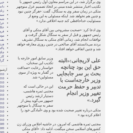
وی برگزار شد، در این مراسم معاون اول رئیس جمهور با
خبر
تکذیب اخبار منتشر شده مبنی بر اتخاذ تصمیم عزل منوچهر
دان
زنا
متکی در زمان سفر وی به سنگال، گفت: «هرگز چنین نبود
سین
و چنین هم نخواهد شد. اینکه مسئولی به این وضع از
شبه 
مسئولیت خداحافظی کند جنبه اخلاقی ندارد.»
عرا
عکا
وی ادعا کرد: «صحبت مشروحی بین آقای متکی و آقای
فره
رئیس جمهور و قبل از سفر به سنگال شکل گرفت و
موس
توافقات انجام شد، زمانی آقای متکی به سنگال تشریف
نفت
ور
بردند می‌دانستند آقای صالحی در چنین روزی معارفه خواهد
پاک
شد و چنین اتفاقی خواهد افتاد.»
چکی
کار
وزیر سابق امور خارجه با
علی لاریجانی:«البته
گزا
تکذیب این سخنان،
حق این بود چنانچه
خواستار رعایت «صداقت
آرشیو 
در گفتار به ویژه از سوی
بحث بر سر جابجایی
010
مسئولین» شد.
010
وزیر خارجه‌است با
010
تدبیر و حفظ حرمت
این در حالی است که
010
010
مجتبی ثمره هاشمی،
تغییر وزیر انجام
2010
دستیار ارشد رئیس
گیرد.»
010
جمهور می‌گوید پیش از
010
سفر به سنگال با منوچهر
2010
متکی درباره تغییر صحبت شده بود و وی «آمادگی خود را
010
اعلام کرده بود.»
2010
2010
مجتبی ثمره هاشمی که امروز، در حاشیه اجلاس وزرای زن
009
009
کشورهای اسلامی سخن می‎گفت، ادامه داد: «آقای متکی
009