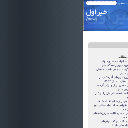
 جستجو:
 مطالب
 به اتهامات معاون اول
س‌جمهور رسیدگی شود
ومیت جعفر پناهی به شش
 حبس
وج نيروهای آمريکايی از
ستان تا سال ۲۰۱۴»
ز تحصن در ژنو برای آزادی
ين ستوده
يی: کسی بذرپاش را برکنار
د
 شهابی به اعتصاب غذای خود
ن داد
یده سرمقاله‌های روزنامه‌های
ادی
ر مطالب و گفت‌وگوهای
امه‌های بامداد