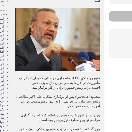
است.
تصو
با بر
موضوع
آسيا
آسیا
آفری
آمری
ادبی
اروپ
استر
افغ
اقی
امری
انتخ
ايرا
ايرا
ایرا
ایرا
منوچهر متکی، ۲۲ آذرماه جاری در حالی که برای انجام یک
ایر
مأموریت در آفریقا به سر می‌برد، از سوی محمود
ایرا
احمدی‌نژاد، رئیس‌جمهور ایران از کار برکنار شد.
ایر
ایر
محمود احمدی‌نژاد پس از برکناری متکی، علی‌ اکبر صالحی،
برن
رئیس سازمان انرژی اتمی را به عنوان سرپرست وزارت
تازه
ترکی
امور خارجه منصوب کرد.
تکن
تیتر
وزیر سابق امور خارجه همچنین اعلام کرد که از برگزاری
تیتر
مراسم تودیع و معارفه نیز بی‌خبر بوده‌است.
جها
حوز
روز گذشته، شنبه مراسم تودیع منوچهر متکی بدون حضور
خاور