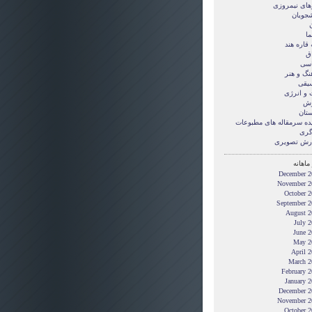
های نیمروزی
شجویان
ن
ما
قاره هند
ق
سی
نگ و هنر
یقی
 و انرژی
زش
ستان
ده سرمقاله های مطبوعات
گری
رش تصويری
ماهانه
December 2
November 2
October 2
September 2
August 2
July 
June 2
May 2
April 
March 2
February 
January 
December 2
November 2
October 2