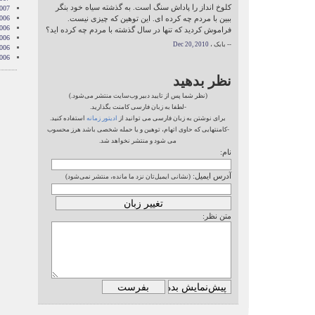
کلوخ انداز را پاداش سنگ است. به گذشته سیاه خود بنگر
2007
006
ببین با مردم چه کرده ای. این توهین که چیزی نیست.
006
فراموش کردید که تنها در سال گذشته با مردم چه کرده اید؟
006
-- بابک ،
Dec 20, 2010
006
006
نظر بدهید
(نظر شما پس از تایید دبیر وب‌سایت منتشر می‌شود.)
-لطفا به زبان فارسی کامنت بگذارید.
برای نوشتن به زبان فارسی می توانید از
ادیتور زمانه
استفاده کنید.
-کامنتهایی که حاوی اتهام، توهین و یا حمله شخصی باشد هرز محسوب
می شود و منتشر نخواهد شد.
نام:
آدرس ایمیل:
(نشانی ایمیل‌تان نزد ما مانده، منتشر نمی‌شود)
متن نظر: