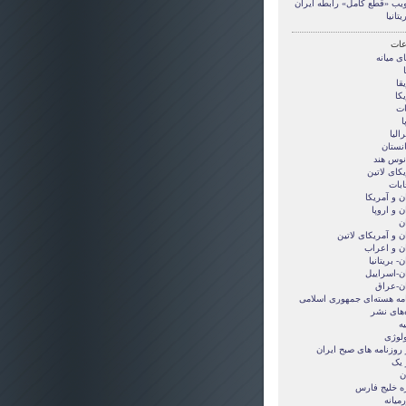
يب «قطع کامل» رابطه ایران
یتانیا
ات
ی ميانه
قا
کا
ات
ا
الیا
انستان
انوس هند
کای لاتین
ابات
ن و آمريکا
ن و اروپا
ن
ن و آمریکای لاتین
ان و اعراب
ن- بریتانیا
ان-اسراییل
ان-عراق
امه هسته‌ای جمهوری اسلامی
‌های نشر
ه
ولوژی
 روزنامه های صبح ایران
 یک
ن
ه خلیج فارس
میانه