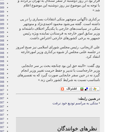
قرار بود در روز دوشنبه از سفر سنگال به تهران برگردند و
009
با توجه به این موضوع نیز روز دوشنبه این موضوع اعلام
009
شد.»
2009
009
برکناری ناگهانی منوچهر متکی انتقادات بسیاری را در پی
009
داشته‌ است. گفته می‌شود محمود احمدی‌نژاد و منوچهر
2009
009
متکی در سیاست‌های خارجی با یکدیگر اختلاف داشته‌اند و
2009
وزیر سابق امور خارجه به فرستادن نماینده ویژه رئیس
2009
جمهور به برخی کشورهای خارجی اعتراض داشت.
008
008
علی لاریجانی، رئیس مجلس شورای اسلامی نیز صبح امروز
008
در جلسه علنی مجلس از شیوه برکناری وزیر امورخارجه
008
انتقاد کرد.
008
2008
008
وی گفت: «البته حق این بود چنانچه بحث بر سر جابجایی
008
وزیر خارجه‌است با تدبیر و حفظ حرمت تغییر وزیر انجام
2008
گیرد نه در حین سفر جابجایی صورت گیرد که به تفسیرهای
008
نامناسب نسبت به شرایط کشور دامن زند.»
2008
2008
007
007
007
در همین رابطه:
007
•
متکی به مراسم تودیع خود نرفت
007
2007
007
007
2007
007
نظرهای خوانندگان
2007