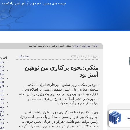
نوشته های پیشین
|
خبرخوان آر اس اس
|
پادکست
|
خانه
>
خبر اول
>
ایران
> متکی:نحوه برکناری من توهین آمیز بود
تاریخ انتشار: ۲۸ آذر ۱۳۸۹
• چاپ کنید
آخرین
باید
متکی:نحوه برکناری من توهین
رئی
محک
آمیز بود
سال
«خر
افغان
منوچهر متکی، وزیر سابق امورخارجه ایران با تکذیب
آغا
سخنان معاون اول رئیس جمهوری مبنی بر اطلاع وی از
نسر
عزل خود، نحوه برخورد در برکناری یک وزیر در حین انجام
مشا
ماموریت را «غیر اسلامی، خارج از عرف سیاسی و
نکر
۱۱ نفر در زاهدان اعدام شدند
دیپلماتیک و توهین‌آمیز» خواند.
رضا
پايا
وی در گفت‌وگو با خبرگزاری مهر، اظهار داشت که در
برگز
دیداری که وی قبل از سفر به سنگال با محمود احمدی‌نژاد،
بامد
رئیس دولت دهم داشته «هرگز در جریان تعیین فردی به
تیت
فاصله ۲۴ ساعت بعد از عزیمت به ماموریت» قرار نگرفته‌
روزن