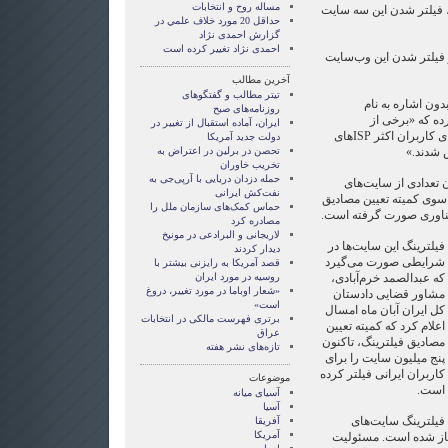
مساله روح و انتخابات
 فیلتر شدن این سه سایت
حداقل 20 مورد خلاف علمي در
گزارش احمدی نژاد
احمدی نژاد تغییر کرده است
 فیلتر شدن این وب‌سایت
آخرین مطالب
تیتر مطالب و گفتگوهای
دون اشاره به نام
روزنامه‌های صبح
ده که «برخی از
ایران، آماده استقبال از تغییر در
ی کاربران اکثر
ISP
های
دولت جدید آمریکا
 شدند.»
تحصن در برلین در اعتراض به
تخریب خاوران
حمله دزدان دریایی با آرپی‌جی به
تعدادی از سایت‌های
نفت‌کش ایرانی
ز سوی کمیته تعیین مصادیق
حماس کمک‌های سازمان ملل را
فناوری صورت گرفته است.
مصادره کرد
لاریجانی و البرادعی در مونیخ
فیلترینگ این سایت‌ها در
دیدار کردند
شرایطی صورت می‌گیرد
قصد آمریکا به رایزنی بیشتر با
که عبدالصمد خرم‌آبادی،
روسیه در مورد ایران
«شعار اوباما در مورد تغییر، دروغ
مشاور قضایی دادستان
است»
کل ایران آبان‌ ماه امسال
برتری فهرست مالکی در انتخابات
اعلام کرد که کمیته تعیین
عراق
مصادیق فیلترینگ، تاکنون
تازه‌های نشر هفته
پنج میلیون سایت را برای
کاربران ایرانی فیلتر کرده
موضوعات
است.
آسيای ميانه
آسیا
فیلترینگ سایت‌های
آفریقا
آمریکا
نتی در ایران از سال ۱۳۸۰ آغاز شده است. مسئولیت