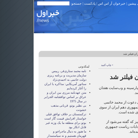
 پیشین
|
خبرخوان آر اس اس
|
پادکست
| جستجو:
ان فیلتر شد
• چاپ کنید
لینکدونی
نامه محمد ستاری‌فر، رییس
ن فیلتر شد
سازمان مدیریت و برنامه ریزی
دولت خاتمی به احمدی‌نژاد
سناتور آمريکايي: مذاکره با ايران
 پارسینه و وب‌سایت هفتان
را آغاز کرده‌ايم
د.
متن عهدنامه مرزى بين ايران و
عراق بر اساس توافقنامه الجزاير
در سال 1975
ی دعوت از محمد خاتمی
بی نظیر بوتو، قربانی مذهب
مهوری دهم ایران از سوی
خشونت
زی شده است.
ترکمنستان بر خلاف توافق قبلی
خواستار افزایش قیمت گاز است
ز که گفته می‌شود از
بوتو برای منطقه ما یک وزنه غیر
تخابات ریاست جمهوری
قابل انکار بود
ه‌اند.
ما هنوز به دنبال ماجراجو و
قهرمان هستيم و نه سياستمدار