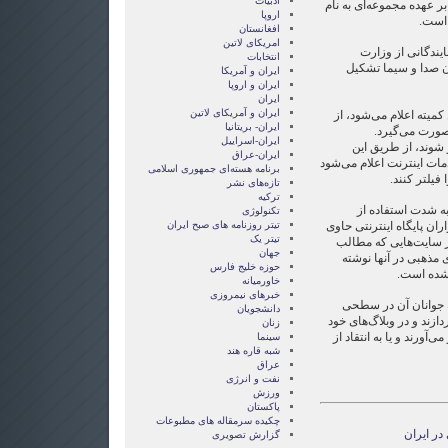
ادبیات
ر عهده مجموعه‌ای به نام
اروپا
 است.
افغانستان
امریکای لاتین
یندگانی از وزارت
انتخابات
ن صدا و سیما تشکیل
ايران و آمريکا
ايران و اروپا
ایران
ایران و آمریکای لاتین
کمیته اعلام می‌شود، از
ایران- بریتانیا
ورت می‌گیرد.
ایران-اسراییل
شوند، از طریق این
ایران-عراق
مات اینترنت اعلام می‌شود
برنامه هسته‌ای جمهوری اسلامی
 فیلتر کنند.
تازه‌های نشر
ترکیه
ه شدت استفاده از
تکنولوژی
ران پایگاه اینترنتی حاوی
تیتر روزنامه های صبح ایران
تیتر یک
ز سایت‌هایی که مطالب
جهان
 مذهبی در آنها نوشته
حوزه خلیج فارس
شده است.
خاورمیانه
خبرهای نیمروزی
 جوانان آن در سطحی
دانشجویان
ازند و در وبلاگ‌های خود
زنان
آورند و یا به انتقاد از
سینما
شبه قاره هند
عراق
نفت و انرژی
ورزش
پاکستان
چکیده سرمقاله های مطبوعات
در ایران
گزارش تصويری