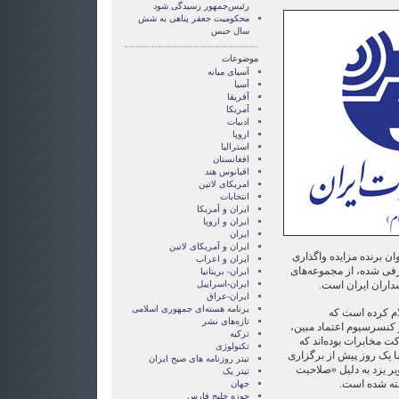
رئیس‌جمهور رسیدگی شود
محکومیت جعفر پناهی به شش
سال حبس
موضوعات
آسيای ميانه
آسیا
آفریقا
آمریکا
ادبیات
اروپا
استرالیا
افغانستان
اقیانوس هند
امریکای لاتین
انتخابات
ايران و آمريکا
ايران و اروپا
ایران
ایران و آمریکای لاتین
ان برنده مزایده واگذاری
ایران و اعراب
فی شده، از مجموعه‌های
ایران- بریتانیا
داران ایران است.
ایران-اسراییل
ایران-عراق
برنامه هسته‌ای جمهوری اسلامی
م کرده است که
تازه‌های نشر
كنسرسیوم اعتماد مبین،
ترکیه
 مخابرات بوده‌اند که
تکنولوژی
اما یک روز پیش از برگزاری
تیتر روزنامه های صبح ایران
ر یزد به دلیل «صلاحیت
تیتر یک
شته شده است.
جهان
حوزه خلیج فارس