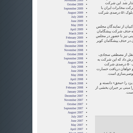
November 2009
ذار شد. این شرکت
October 2009
کت مخابرات ایران با
September 2009
گذشت حدود نیم ساعت، صاحب بلوک ۵۱ درصدی شرکت
August 2009
July 2009
June 2009
May 2009
بیان از نمایندگان مجلس
April 2009
اره حذف شرکت پیشگامان
March 2009
نی نیز با حضور در مجلس
February 2009
ان در حذف پیشگامان کویر
January 2009
December 2008
November 2008
ری آفتاب نیز مرداد ٨٩ به نقل از مصطفی سجادی،
October 2008
September 2008
رش داد که این شرکت به
August 2008
دلیل حذف ناگهانی از مزایده بلوک ۵٠ درصدی شرکت
July 2008
 و خواهان دریافت خسارت
June 2008
May 2008
April 2008
یزد را «محق» دانسته و
March 2008
ا مبنی بر جبران بخشی از
February 2008
January 2008
است.
December 2007
November 2007
October 2007
September 2007
August 2007
July 2007
June 2007
May 2007
April 2007