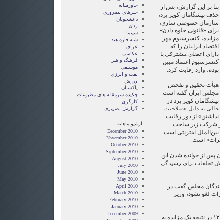
خاورمیانه
بنا بر این گزارش، پس از
خبرهای نیمروزی
حذف پیشگامان کویر یزد،
دانشجویان
سازمان خصوصی‌ سازی،
زنان
برای «قانونی جلوه دادن»
سینما
مزایده، کنسرسیوم مهر
شبه قاره هند
اقتصاد ایرانیان را که
عراق
دارای اعضای مشترکی با
عکاسی
فرهنگ و هنر
کنسرسیوم اعتماد مبین
موسیقی
بوده، وارد رقابت کرد.
نفت و انرژی
ورزش
هیأت تحقیق و تفحص
پاکستان
مجلس ایران گفته است
چکیده سرمقاله های مطبوعات
پیشگامان کویر یزد در
کارگری
حالی به دلیل «صلاحیت
گزارش تصويری
نداشتن» از دور رقابت
ار شرکت زیر ساخت
آرشیو ماهانه
December 2010
بین‌الملل اینترنتی است
November 2010
ابرات» است.
October 2010
September 2010
 پس از خوانده شدن این
August 2010
 تخلفات برای رسیدگی
July 2010
June 2010
May 2010
یندگان مجلس گفت در
April 2010
March 2010
ت لغو نشود، وزیر
February 2010
January 2010
December 2009
شرکت مخابرات ایران در مهر ١٣٨٨ در نتیجه یک مزایده به