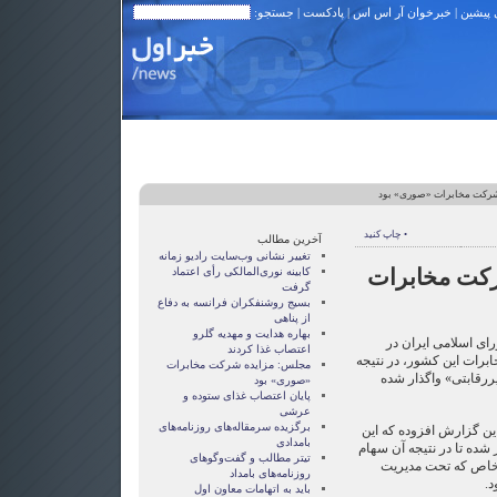
 پیشین
|
خبرخوان آر اس اس
|
پادکست
| جستجو:
رکت مخابرات «صوری» بود
• چاپ کنید
آخرین مطالب
تغيير نشانی وب‌سايت راديو زمانه
کت مخابرات
کابينه نوری‌المالکی رأی اعتماد
گرفت
بسيج روشنفکران فرانسه به دفاع
از پناهی
بهاره هدایت و مهدیه گلرو
ی اسلامی ایران در
اعتصاب غذا کردند
رات این کشور، در نتیجه
مجلس: مزایده شرکت مخابرات
رقابتی» واگذار شده
«صوری» بود
پايان اعتصاب غذای ستوده و
عرشی
برگزیده سرمقاله‌های روزنامه‌های
ین گزارش افزوده که این
بامدادی
 شده تا در نتیجه آن سهام
تیتر مطالب و گفت‌وگوهای
خاص كه تحت مدیریت
روزنامه‌های بامداد
د.
باید به اتهامات معاون اول