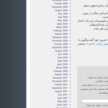
November 2009
October 2009
ول رئیس‌جمهور متهم
September 2009
August 2009
اعتراض متکی در مورد
July 2009
 است
June 2009
May 2009
لوچستان خبر داد: اعدام
April 2009
March 2009
مین هم رفت
February 2009
January 2009
December 2008
 امروز خود گفت‌وگویی با
November 2008
کشور دولت خاتمی»
منتشر
October 2008
September 2008
August 2008
July 2008
June 2008
May 2008
April 2008
March 2008
February 2008
January 2008
‌سایت منتشر می‌شود.)
December 2007
November 2007
امنت بگذارید.
October 2007
 از
ادیتور زمانه
استفاده کنید.
September 2007
یا حمله شخصی باشد هرز محسوب
August 2007
خواهد شد.
July 2007
June 2007
May 2007
April 2007
 مانده، منتشر نمی‌شود)