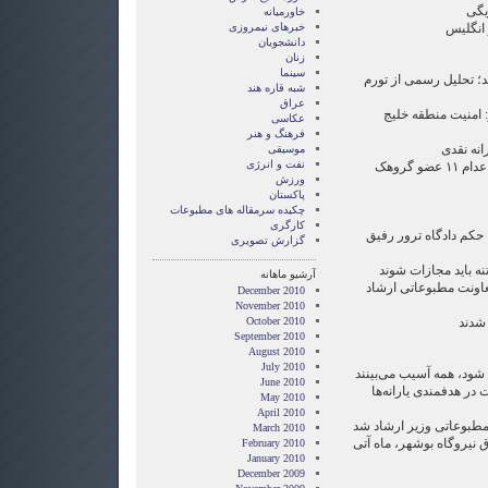
خاورمیانه
خبرهای نیمروزی
 انگلیس
دانشجویان
زنان
سینما
د؛ تحلیل رسمی از تورم
شبه قاره هند
عراق
: امنیت منطقه خلیج
عکاسی
فرهنگ و هنر
انه نقدی
موسیقی
نفت و انرژی
● سخنگوی قوه قضائیه خبر داد؛ اعدام ١١ عضو گروهک
ورزش
پاکستان
چکیده سرمقاله های مطبوعات
کارگری
: حکم دادگاه ترور رفیق
گزارش تصويری
ه باید مجازات شوند
آرشیو ماهانه
عاونت مطبوعاتی ارشاد
December 2010
November 2010
October 2010
September 2010
August 2010
July 2010
 شود، همه آسیب می‌بینند
June 2010
در هدفمندی یارانه‌ها
May 2010
April 2010
مطبوعاتی وزیر ارشاد شد
March 2010
 نیروگاه بوشهر، ماه آتی
February 2010
January 2010
December 2009