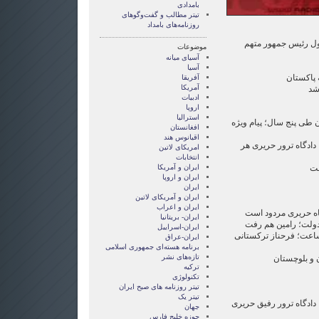
بامدادی
تیتر مطالب و گفت‌وگوهای
روزنامه‌های بامداد
ول رئیس جمهور متهم
موضوعات
آسيای ميانه
آسیا
 پاکستان
آفریقا
آمریکا
شد
ادبیات
اروپا
استرالیا
 طی پنج سال؛ پیام ویژه
افغانستان
اقیانوس هند
 دادگاه ترور حریری هر
امریکای لاتین
انتخابات
ايران و آمريکا
فت
ايران و اروپا
ایران
ایران و آمریکای لاتین
ایران و اعراب
گاه حریری مردود است
ایران- بریتانیا
دولت؛ رامین هم رفت
ایران-اسراییل
ند ساعت؛ فرحناز تركستانی
ایران-عراق
برنامه هسته‌ای جمهوری اسلامی
تازه‌های نشر
ترکیه
تکنولوژی
تیتر روزنامه های صبح ایران
تیتر یک
: دادگاه ترور رفیق حریری
جهان
حوزه خلیج فارس