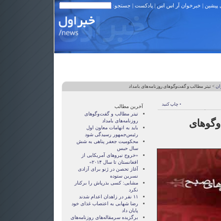
 پیشین
|
خبرخوان آر اس اس
|
پادکست
| جستجو:
ان
> تیتر مطالب و گفت‌وگوهای روزنامه‌های بامداد
• چاپ کنید
آخرین مطالب
تیتر مطالب و گفت‌وگوهای
وگوهای
روزنامه‌های بامداد
باید به اتهامات معاون اول
رئیس‌جمهور رسیدگی شود
محکومیت جعفر پناهی به شش
سال حبس
«خروج نيروهای آمريکايی از
افغانستان تا سال ۲۰۱۴»
آغاز تحصن در ژنو برای آزادی
نسرين ستوده
مشايی: کسی بذرپاش را برکنار
نکرد
۱۱ نفر در زاهدان اعدام شدند
رضا شهابی به اعتصاب غذای خود
پايان داد
برگزیده سرمقاله‌های روزنامه‌های