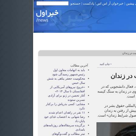
 پیشین
|
خبرخوان آر اس اس
|
پادکست
| جستجو:
یت در زندان
• چاپ کنید
آخرین مطالب
باید به اتهامات معاون اول
 در زندان
رئیس‌جمهور رسیدگی شود
محکومیت جعفر پناهی به شش
سال حبس
، فعال دانشجویی که در
«خروج نيروهای آمريکايی از
 وی در زندان به سنگ کیسه
افغانستان تا سال ۲۰۱۴»
آغاز تحصن در ژنو برای آزادی
 است.
نسرين ستوده
مشايی: کسی بذرپاش را برکنار
ن‌المللی حقوق بشر در
نکرد
پیش از رفتن به زندان
۱۱ نفر در زاهدان اعدام شدند
حصول شرایط زندان» است.
رضا شهابی به اعتصاب غذای خود
پايان داد
برگزیده سرمقاله‌های روزنامه‌های
بامدادی
تیتر مطالب و گفت‌وگوهای