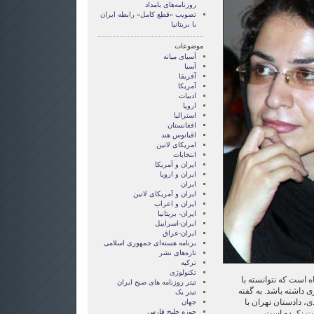
روزنامه‌های بامداد
تصويب «قطع کامل» رابطه ایران
با بریتانیا
موضوعات
آسيای ميانه
آسیا
آفریقا
آمریکا
ادبیات
اروپا
استرالیا
افغانستان
اقیانوس هند
امریکای لاتین
انتخابات
ايران و آمريکا
ايران و اروپا
ایران
ایران و آمریکای لاتین
ایران و اعراب
ایران- بریتانیا
ایران-اسراییل
ایران-عراق
برنامه هسته‌ای جمهوری اسلامی
تازه‌های نشر
ترکیه
تکنولوژی
 است که نتوانسته با
تیتر روزنامه های صبح ایران
داشته باشد. به گفته
تیتر یک
، دادستان تهران با
جهان
حوزه خلیج فارس
ت نکرده است.