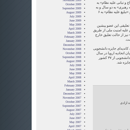
November 2009
ع و تبانی علیه نظام» به
October 2009
 رهبری» به دو سال و به
September 2009
اتهام «توهین به رئیس‌جمهوری» و «تبلیغ علیه نظام» به ۶
August 2009
July 2009
June 2009
May 2009
علیقی این عضو پیشین
April 2009
م علیه امنیت ملی از طریق
March 2009
گزاری تجمع ۲۲ خرداد سال ۸۵» نیز از حالت تعلیق خارج
February 2009
ست.
January 2009
December 2008
بهاره هدایت همچنین فروردین ٨٩ کاندیدای جایزه دانشجویی
November 2008
 اتحادیه اروپا در سال
October 2008
September 2008
۲۰۱۰ شد. وی از سوی ۴۵ اتحادیه دانشجویی از ۳۷ کشور
August 2008
ایزه شد.
July 2008
June 2008
May 2008
April 2008
March 2008
February 2008
January 2008
December 2007
November 2007
October 2007
ه ازادی
September 2007
August 2007
July 2007
June 2007
May 2007
April 2007