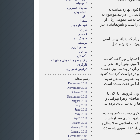
خاورمیانه
خبرهای نیمروزی
کنون بهاره هدایت به
دانشجویان
اسی زن در بند موسوم به
زنان
 به بند عمومی زنان از
سینما
ر است و تلفن‌هایشان نیز
شبه قاره هند
عراق
عکاسی
فرهنگ و هنر
ش داد که زندانیان سیاسی
موسیقی
دون بند زنان منتقل
نفت و انرژی
ورزش
پاکستان
احمدیان نیز گفته که هم
چکیده سرمقاله های مطبوعات
اکنون بیش از ۱۵ نفر از
کارگری
زنان در بند متادون هستند
گزارش تصويری
و درخواست کرده‌اند که به
بند عمومی منتقل شوند
آرشیو ماهانه
اما موافقت نشده است.
December 2010
November 2010
October 2010
وی افزوده: «تا الان با
September 2010
تقاضای زهرا بهرامی و
August 2010
ا به بند عادی برده‌اند.»
July 2010
June 2010
رکزی دفتر تحکیم وحدت،
May 2010
بزرگ‌ترین تشکل دانشجویی در ایران، ١٠ دی ٨٨ بازداشت
April 2010
شد. وی از سوی شعبه ٢٨ دادگاه انقلاب اسلامی به ٩ سال و
March 2010
February 2010
نیم حبس محکوم شد. این حکم مرداد ٨٩ از سوی شعبه ٥٤
January 2010
 شد.
December 2009