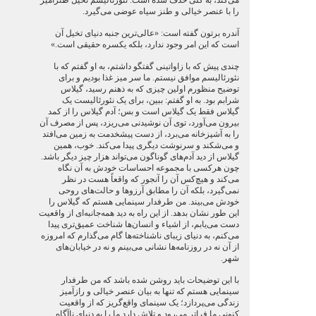
می‌کند، به کلی حذف شده است. نئورئاليسم تخيل طنزآميز
را با عنصر خيالی و طنز سياه عوضی می‌گيرد.
آندره برتون گفته است: «عالی‌ترين جنبه دنيای تخيل آن
است که این امر وجود ندارد، بلکه يکسره حقيقی است.»
چندی پيش که با زاواتينی گفتگو داشتم، به او گفتم که با
نئورئاليسم موافق نيستم. ما سر ميز غذا بوديم و برای
توضيح منظورم اولين چيزی که به ذهنم رسيد، گيلاس
شرابم بود. به او گفتم: ببين، برای يک نئورئاليست يک
گيلاس فقط يک گيلاس است و بس؛ آدم گیلاس را از کمد
بيرون می‌آورد، توی آن نوشيدنی می‌ريزد، پس از مصرف آن
را به آشپزخانه می‌برد، از دست پيشخدمت به زمين می‌افتد
و می‌شکند و سرنوشت ديگری پيدا می‌کند. خوب، همين
گيلاس از ديد آدم‌های گوناگون می‌تواند هزار چيز ديگر باشد.
چون هرکسی با مجموعه احساسات خودش به آن نگاه
می‌کند و هيچ‌کس آن را آنجور که واقعاً هست در نظر
نمی‌گيرد، بلکه آن را مطابق آرزوها و حالت‌های روحی
خودش می‌بيند. من طرفدار سينمايی هستم که گيلاس را
اين طور نشان بدهد. از اين راه به ديد همه‌جانبه‌ای از واقعيت
دست می‌يابم، از اشياء و انسان‌ها شناخت عميق‌تری پيدا
می‌کنم، به دنيای زيبای ناشناخته‌ها گام می‌گذارم که امروزه
از آن نه در روزنامه‌ها نشانی می‌بينم و نه در خيابان‌های
شهر.
با اين توضيحات بايد روشن شده باشد که من طرفدار
سينمايی هستم که تنها به بيان عنصر خيالی و رازآميز
زندگی می‌پردازد؛ يک سينمای واقع‌گريز که از واقعيت
کنونی ما فراتر می‌رود و تلاش دارد ما را به دنيای ناآگاه