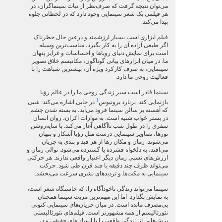
می‌توان نتيجه گرفت که صرف‌نظر از نيات سينماگران، در
هر فيلمی يک شعر سينمايی وجود دارد که در لحظاتی جلوه
پيدا می‌کند.
فيلم ابزاری است بسيار ارزشمند و درعين حال خطرناک.
اگر طبعی آزاده آن را به کار بگيرد، مناسب‌ترين وسيله
است برای نمايش دنيای روياها و احساسات و غرايز پنهان
ما. در ميان ابزارهای بيانی گوناگون، مکانيسم خلاق تصوير
سينمايی، به صرف کارکرد ويژه آن، بيشترين شباهت را با
فعاليت روحی ما دارد.
سينما قادر است سير زندگی روحی ما را در عالم رؤيا
1
بازنمايی کند. برنارد برونيوس
در جايی اشاره می‌کند: شبی
که آهسته بر سالن سينما فرود می‌آيد، به بسته شدن چشم
در بستر خواب شبيه است. به موازات اکران، روان انسان
سفری را در طول شب ناآگاهی آغاز می‌کند. با سايه‌روشن
نورها، تصاوير سينمايی درست مثل رؤيا آشکار و پنهان
می‌شوند. زمان و مکان رها از هر قيد و بندی به جريان
می‌افتد، به دلخواه فشرده يا گسترده می‌شود. توالی زمان و
ارزش‌های نسبی زمان ديگر اعتبار واقعی ندارند. هر حرکتی
می‌تواند ظرف چند دقيقه يا چند قرن طی شود. حرکت
سينمايی به مکث‌ها و ترديدهای بشری سرعت می‌بخشد.
سينما می‌تواند زندگی ناخودآگاه را، که خاستگاه شعر است،
به نمايش بگذارد. اما اين مهم‌ترين مزيت سينما همچنان
بی‌مصرف مانده است. در ميان جريان‌های سينمايی کنونی
نئورئاليسم از همه مشهورتر است. فيلم‌های نئورئاليستی
برش‌هايی از زندگی واقعی را با انسان‌های حقيقی و در