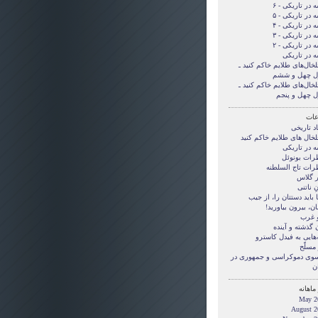
 در تاریکی - ۶
 در تاریکی - ۵
 در تاریکی - ۴
 در تاریکی - ۳
 در تاریکی - ۲
ه در تاریکی
لخال‌های طلایم خاکم کنید ـ
ل چهل و ششم
لخال‌های طلایم خاکم کنید ـ
ل چهل و پنجم
ات
د تاریخی
لخال های طلایم خاکم کنید
ه در تاریکی
رات بونوئل
رات تاج السلطنه
ر گلاس
ِ ناتنی
بايد دستتان را، از جيب
ن، بيرون بياوريد!
و غرب
 گذشته و آینده
‌هایی به فیدل کاسترو
مسلّح
 سوی دموکراسی و جمهوری در
ن
ماهانه
May 2
August 2