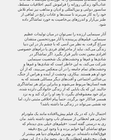
عذاب‌آلود زندگی روزانه را فراموش کنيم. اخلاقيات مسلط،
سانسور دولتی و بين‌المللی و ادیان و مذاهب نيز تمام تلاش
خود را به کار می‌برند تا سنت‌ها و عادات رايج در لفافی از
طنز بی‌آزار و اندرزهای بی‌خاصیت به خورد تماشاگر داده
شود.
آثار سينمايی ارزنده را نمی‌توان در ميان توليدات عظيم
سينمايی، فيلم‌های پربيننده يا آثار موردتحسين منتقدان
سراغ گرفت. به نظر من آدمی که با چشم باز در اين دنيا
زندگی می‌کند، نبايد از ماجراهای فردی يا درام‌های خصوصی
افرادی معين تحت تأثير قرار بگيرد. اگر تماشاگر در
شادی‌ها و غم‌ها و وحشت‌های يک شخصيت سينمايی
شرکت می‌کند، به اين خاطر است که شادی‌ها و غم‌ها و
وحشت‌های تمام جامعه را در آن منعکس می‌بيند، که از آن
خود او هم هستند. بيکاری، وحشت از آينده و هراس از جنگ،
بی‌عدالتی اجتماعی و آفت‌های ديگر مسائلی هستند که به
همه انسان‌ها مربوط می‌شوند و بنابراين برای هر تماشاگری
جالبند. اين که يک بابايی که از زندگی خانوادگی دلزده شده،
برای خود معشوقه‌ای بگيرد، تا بعد او را ترک کند و به نزد
همسر فداکار خود برگردد، حتماً پيام اخلاقی مثبتی دارد، اما
چه نقشی می‌تواند در زندگی ما داشته باشد؟
احتمال دارد که در يک فيلم پيش‌پا‌افتاده مانند يک ملودرام
تجارتی هم لحظاتی از سينمای ناب وجود داشته باشد. مان
ری به درستی گفته است: «فيلم‌های خيلی بدی ديده‌ام که
موقع تماشای آنها خوابم برده و با وجود اين پنج دقيقه
فوق‌العاده داشته‌اند. در بهترين فيلم‌های دنيا هم بيشتر از
همان پنج دقيقه لحظات باارزش وجود ندارد.» از اين سخن