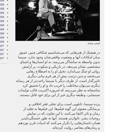
008
008
008
008
2008
008
008
2008
008
2008
2008
لوییس بونوئل
007
007
در هيچيک از هنرهايی که می‌شناسيم شکافی چنين عميق
007
ميان امکانات آنها و وضعيت واقعی‌شان وجود ندارد. سينما
007
بدون واسطه به تماشاگر می‌رسد، به او انسان‌ها و اشيای
مشخصی نشان می‌دهد، در تاريکی و سکوت، بر آرامش
روانی او چنگ می‌اندازد، تخیل او را به اصطلاح رهايی
می‌بخشد و بدين ترتيب بيش از هر فرم بيانی ديگری
تاثيرگذار است. از طرف ديگر با سينما راحت‌تر از هر رسانه
ديگری می‌توان مخاطب را فريب داد و او را تحميق کرد.
متاسفانه به نظر می‌رسد که امروزه اکثريت غالب توليدات
سينمايی، وظيفه ديگری غير از اين برای خود قايل نيستند.
پرده سينما، تابلویی است برای تجلی فقر اخلاقی و
بی‌مايگی معنوی اين گونه فيلم‌ها. این فیلم‌ها به تقليد از
رمان و تاتر اکتفا می‌کنند، با اين تفاوت که در نمايش
روحيات بشر، ناتوان‌تر هستند. آنها به طور خستگی‌ناپذير
همان داستان‌هايی را تکرار می‌کنند که ادبيات قرن نوزدهم
و رمان‌های معاصر روايت کرده‌اند.