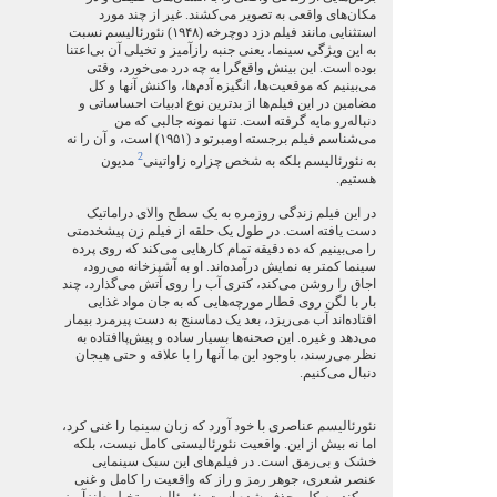
مکان‌های واقعی به تصوير می‌کشند. غير از چند مورد
استثنايی مانند فيلم دزد دوچرخه (۱۹۴۸) نئورئاليسم نسبت
به اين ويژگی سينما، يعنی جنبه رازآميز و تخيلی آن بی‌اعتنا
بوده است. اين بينش واقع‌گرا به چه درد می‌خورد، وقتی
می‌بينيم که موقعيت‌ها، انگيزه‌ آدم‌ها، واکنش‌ آنها و کل
مضامين در اين فيلم‌ها از بدترين نوع ادبيات احساساتی و
دنباله‌رو مايه گرفته است. تنها نمونه جالبی که من
می‌شناسم فيلم برجسته اومبرتو د (۱۹۵۱) است، و آن را نه
2
به نئورئاليسم بلکه به شخص چزاره زاواتينی
مديون
هستيم.
در اين فيلم زندگی روزمره به يک سطح والای دراماتيک
دست يافته است. در طول يک حلقه از فيلم زن پيشخدمتی
را می‌بينيم که ده دقيقه تمام کارهايی می‌کند که روی پرده
سينما کمتر به نمايش درآمده‌اند. او به آشپزخانه می‌رود،
اجاق را روشن می‌کند، کتری آب را روی آتش می‌گذارد، چند
بار با لگن روی قطار مورچه‌هايی که به جان مواد غذايی
افتاده‌اند آب می‌ريزد، بعد يک دماسنج به دست پيرمرد بيمار
می‌دهد و غيره. اين صحنه‌ها بسيار ساده و پيش‌پاافتاده به
نظر می‌رسند، باوجود اين ما آنها را با علاقه و حتی هيجان
دنبال می‌کنيم.
نئورئاليسم عناصری با خود آورد که زبان سينما را غنی کرد،
اما نه بيش از اين. واقعيت نئورئاليستی کامل نيست، بلکه
خشک و بی‌رمق است. در فيلم‌های اين سبک سینمایی
عنصر شعری، جوهر رمز و راز که واقعيت را کامل و غنی