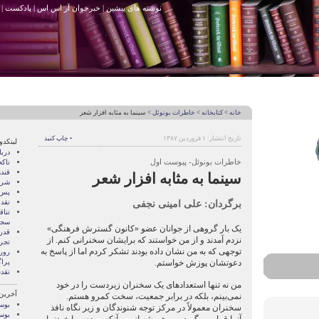
نوشته های پیشین
|
خبرخوان آر اس اس
|
پادکست
|
خانه
>
کتابخانه
>
خاطرات بونوئل
> سينما به مثابه افزار شعر
تاریخ انتشار: ۱ فروردین ۱۳۸۷
• چاپ کنید
لینکدو
درب
خاطرات بونوئل- پيوست اول
ناک
قند
سينما به مثابه افزار شعر
شری
پس 
برگردان: علی امینی نجفی
نقد
تنا
سجا
يک بار گروهی از جوانان عضو «کانون گسترش فرهنگی»
قدر
نزدم آمدند و از من خواستند که برايشان سخنرانی کنم. از
تجرب
توجهی که به من نشان داده بودند تشکر کردم اما از پاسخ به
رور
دعوتشان پوزش خواستم.
پرا
تقد
من نه تنها استعدادهای يک سخنران زبردست را در خود
آخرین
نمی‌بينم، بلکه در برابر جمعيت، سخت کمرو هستم.
بوسه
سخنران معمولاً در مرکز توجه شنوندگان و زير نگاه نافذ
بوسه