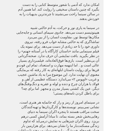
امکان ندارد که آدمی با شعور متوسط کتابی را به دست
بگيرد که چنين داستان سخيفی را روايت کند. اما همين آدم
در سالن سينما راحت می‌نشيند تا چرندترين بديهيات را به
خوردش بدهند.
در سینما به یاری نور و حرکت، به آدم حالتی شبيه
هيپنوتيسم دست می‌دهد. جادوی سيمای انسانی و جابه‌جايی
مکان‌ها توسط نور، مقاومت انسان را از بین می‌برد.
تماشاگری که به حالتی مشابه خواب فرو رفته، نيروی
داوری خود را تا حد زيادی از دست می‌دهد. برای نمونه يک
فيلم سينمايی مانند «داستان کارآگاه يا در آستانه جهنم» را
در نظر بگيريد. بافت نمايشی آن حرف ندارد. صحنه‌گردانی
آن بی‌نظير است. بازی‌ها فوق‌العاده‌اند، فيلمبرداری بسيار
عالی است و... اما اينهمه مهارت و استعداد، تمام اين فوت‌و
فن‌ها برای روايت داستان ابلهانه‌ای به کار رفته که بی‌مايگی
معنوی آن نهایت ندارد. اين موضوع مرا به ياد ماشين عجيب
و غريب «اوپوس ۲» می‌اندازد: دستگاه عظيمی از آهن و
فولاد با هزاران چرخ و دنده و لوله و عقربه و دنگ‌و‌فنگ‌های
ديگر، عين يک کشتی بسيار مدرن و مجهز. اما برای چه؟
برای باطل کردن نامه‌های پستی!
در سينمای امروز از رمز و راز که جانمايه هر هنری است،
نشانی نمی‌بينم. نويسنده‌ها و کارگردان‌ها و تهيه‌کنندگان
سخت مراقب هستند تا پنجره اکران سينما به دنيای
رهايی‌بخش شعر بسته بماند، تا مبادا آرامش کسی درهم
بريزد. روی اکران چيزهايی به نمايش درمی‌آيد که تداوم
زندگی مسکنت‌بار ما را نشان می‌دهد. برای هزارمين بار
همان قصه‌های هميشگی را به خوردمان می‌دهند تا ساعات