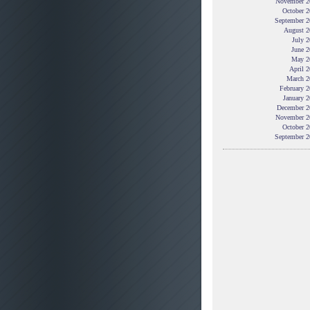
November 2
October 2
September 2
August 2
July 
June 2
May 2
April 
March 2
February 
January 
December 2
November 2
October 2
September 2