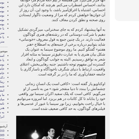
آنها قرار می‌گيرد. من هميشه از بيم آنکه مردم مرا خودنما
بوسه
بدانند، احساس اضطراب می‌کنم. هرچند که امکان دارد اين
بوسه
احساس، اشتباه يا اغراق‌آميز باشد، با وجود اين، آن روز از
بوسه
آن جوان‌ها خواهش کردم که مرا از وضعيت ناگوار ايستادن
بوسه
روی صحنه و نطق کردن معاف کنند.
بوسه
بوس
با خ
به آنها پيشنهاد کردم که به جای سخنرانی، ميزگردی تشکيل
منز
دهيم با شرکت دوستانی که در رشته‌های هنری گوناگون
با خ
فعاليت دارند. در يک چنين جمع به قول معروف «خودمانی»
منز
شايد بتوانيم درباره برخی از جنبه‌های به اصطلاح «هنر
هفتم» گفتگو کنيم. ما روی موضوع سينما به عنوان يک
موضوع
شکل بيان هنری يا به عبارت دقيق‌تر سينما به مثابه افزار
اسنا
شعر به توافق رسيديم. البته به جوانب گوناگون و ابعاد
با خ
گسترده اين مفهوم توجه داشتیم: جنبه رهايی‌بخش، اعتلای
بوس
واقعيت، ارتباط با دنيای شگرف ناخودآگاه و ناسازگاری با
خاط
خاط
جامعه خفقان‌آوری که ما را در بر گرفته است.
دکت
رمان
اوکتاويو پاز گفته است: «کافی است يک انسان زندانی
شما 
چشمانش را ببندد تا دنيا منفجر شود.» من به تأسی از او
ايشا
می‌گويم: کافی است که پلک سفيد اکران سينما نور واقعی
ما 
خود را بتاباند تا کل کائنات در هم بريزد. اما امروزه می‌توانيم
میان
با خيال راحت بخوابيم، زيرا نور سينما با عبور از عدسی‌ها و
نامه
هنر 
فيلترهای گوناگون، به حد کافی ضعيف شده است.
‌به
ایرا
آرشیو 
010
009