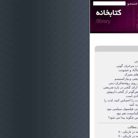
 جستجو:
نی
اب مزخرف گویی
جاآباد و خشونت
های متبرک
عتی و مارکسیسم
روی روشنفکران دینی
 آرای گنجی در باره شریعتی
قض‌گوتر از گنجی داريوش
دی است
ت را احساس کنید، لذت را
ه کنید
تی فيلسوف سياسی نبود
گماتيست هم نبود
س چگونه پيدا می شود؟
 مطالب
 در تاریکی - ۸
 در تاریکی - ۷