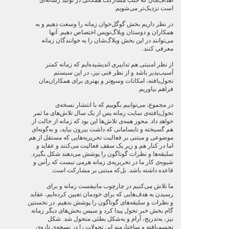
اهداف‌مان که جلب مشارکت همگانی در تولید رسانه‌ای
است نزدیک‌تر می‌شویم.
در نظر داریم بخش گوگل‌خوان زمانه را وسعت دهیم و به
همکاران و دوستان وبلاگ‌نویس اختصاص دهیم. آنها
می‌توانند در این بخش وبلاگ‌شان را به خوانندگان زمانه
معرفی کنند.
از نظر امنیتی هم تدابیری اندیشیده‌ایم که زمانه کمتر
آسیب‌پذیر باشد و از نظر فنی نیز، در این سیستم
تحول‌یافته، امکانات وسیع‌تر و بهتری برای همکاران‌مان
فراهم بیاوریم.
در مجموع، می‌توانیم بگوییم که با انتشار نسخه‌ی
تحول‌یافته‌ی سایت زمانه پس از یک سال تلاش‌های ما ثمر
خواهد داد. محور همه‌ی تلاش‌ها این بود که زمانه از حالت از
هم گسیخته و نابسامانی که داشت بیرون بیاید، و به‌گونه‌ای
موضوعی و مبتنی بر فعالیت تحریریه‌هایی که مستقل از هم
اما در کنار هم و زیر یک سقف فعالیت می‌کنند و عقاید و
سلیقه‌ها و نظرات گوناگون را پوشش می‌دهند شکل بگیرد.
شیوه‌ی کار ما در تحریریه‌ی زمانه هرمی نیست که رأس و
قاعده داشته باشد. بل‌که مبتنی بر مشارکت است.
ما تلاش می‌کنیم در چارچوب مانیفست زمانه و برای
رسیدن به هدف‌هایی که برای خودمان تعیین کرده‌ایم، عقاید
و نظرات و سلیقه‌های گوناگون را پوشش بدهیم. در نخستین
گام بخش خبر تحول پیدا کرد و سپس بخش‌های دیگر زمانه
نیز، به‌تدریج، آرام و به‌شکل بطئی متحول شد. شکل
تجسم‌یافته‌ و ساختارمند این تحولات را در نسخه‌ی تازه‌ی