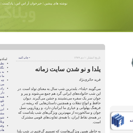
نوشته های پیشین
|
خبرخوان آر اس اس
|
پادکست
|
تاریخ انتشار: ۱ دی ۱۳۸۹
• چاپ کنید
لینکدو
نظر
یلدا و نو شدن سایت زمانه
نگا
به ی
ما د
فرید حائری‌نژاد
چه 
می‌
می‌گویند «یلدا»، بلندترین شب سال به معنای تولد است. در
راد
دار
این شب خانواده‌های ایرانی گرد هم جمع می‌شوند و پیر و
همه 
جوان سر یک سفره‌ می‌نشینند و جشن می‌گیرند. دیوان
تلو
حافظ و انواع تنقلات و همچنین داستان‌هایی که ریشه در
اید
فرهنگ پهلوانی و عیاری ما ایرانیان دارد، و رویارویی نسل
جوان و سالخورده از مهم‌ترین ویژگی‌های شب یلداست که
مشه
در همه‌ی نقاط ایران، با همه‌ی تفاوت‌های قومی مشترک
شوخ
است.
وبل
وقت
هات
به خاطر همین ویژگی‌هاست که تصمیم گرفتیم در شب یلدا