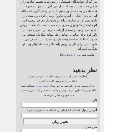
من که از خوانندگان همیشگی رادیو زمانه هستم شادیم را از
شکل جدید به این وسیله ابراز می کنم. باید بتوانیم سوء
تفاهمات را به حداقل برسانیم. تا یادم نرفته بگویم که مقاله
ایی به نام " جنگ.... آندره مالرو" ارسال کردم و پاسخی از
بابت نشر آن در سایت زمانه دریافت نکردم جز نوشته ایی
اتوماتیک از تکنولوژی مدرن. چه خوب است که شما با روش
جدید می توانید توانمندی ارتباط سازنده را تسهیل کنید. باید
باور کرد برای سامان رساندن یک مقاله مثلا یک صفحه ایی
حدود 20 تا 30 ساعت وقت یک نویسنده یا .... صرف می
شود. پس برای کار او ارزش باید قائل شد. شادیتان بی انتها
هنگامه کسرائی
-- هنگامه کسرائی ،
Dec 23, 2010
نظر بدهید
(نظر شما پس از تایید دبیر وب‌سایت منتشر می‌شود.)
-لطفا به زبان فارسی کامنت بگذارید.
برای نوشتن به زبان فارسی می توانید از
ادیتور زمانه
استفاده کنید.
-کامنتهایی که حاوی اتهام، توهین و یا حمله شخصی باشد هرز محسوب
می شود و منتشر نخواهد شد.
نام:
آدرس ایمیل:
(نشانی ایمیل‌تان نزد ما مانده، منتشر نمی‌شود)
متن نظر: