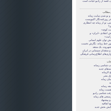
 قصه از راديو خيانت است
 مطالب
 و نو شدن سایت زمانه
ر روزنامه‌نگار اکتیویست
ی، تو از زمانه چه انتظاری
ی؟
ت کوچه»
ش انتقادی «ایران» و
رانیت»
یش توان علوم انسانی
ور خط زمانه، نگارش نخست
شهروند، یک منتقد
و منتقدان سینمایی در ایران
اری‌های اطلاع‌رسانی فرهنگی
ات
ب شناسی رسانه
مه‌های جدید
خ الزمانه
ق بشر
تان زمانه
ه
فه رسانه
يفست زمانه
فت شناسی راديو
سنجی های زمانه
و پيشنهاد
ع اتفاقيه
یش بخش جدید