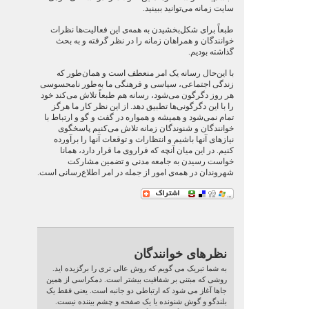
سایت زمانه می‌توانید ببینید.
طبعاً برای شکل‌بخشیدن به همه‌ی این فعالیت‌ها نظرات
خوانندگان و همراهان زمانه را در نظر گرفته و به بحث
گذاشته بودیم.
با این‌حال رسانه یک امر منعطف است و همان‌طور که
زندگی اجتماعی، سیاسی و فرهنگی ما به‌طور نامحسوسی
هر روز دگرگون می‌شود، رسانه‌ هم طبعاً تلاش می‌کند خود
را با این دگرگونی‌ها تطبیق دهد. از این نظر کار ما هرگز
تمام نمی‌شود و همیشه و همواره در گفت و گو و ارتباط با
خوانندگان و شنوندگان زمانه تلاش می‌کنیم پاسخگوی
نیازهای آنها باشیم و انتظارات و توقعات آنها را برآورده
کنیم. در این میان آنچه که فراروی ما قرار دارد، همانا
خواست رسیدن به جامعه مدنی و تضمین مشارکت
شهروندان در همه‌ی امور از جمله در امر اطلاع‌رسانی است.
نظرهای خوانندگان
به شما تبریک می گویم که روش عالی تری را برگزیده اید.
روشی که مبتنی بر شفافیت بیشتر است. دمکراسی از همین
جاها آغاز می شود که ارتباطی دو جانبه است. یعنی فقط یک
بلندگو و گوش شنونده یا یک صفحه و چشم بیننده نیست.