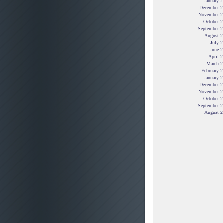
January 
December 2
November 2
October 2
September 2
August 2
July 
June 2
April 
March 2
February 
January 
December 2
November 2
October 2
September 2
August 2