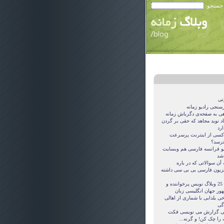
 جستجو:
نی
سنجی رادیو زمانه
هی به صفحه‌ی دگرباش زمانه
اد نوید مجاهد که حقی بر گردن
ارد
کسی از اینترنت پرسرعت
ترسد؟
یو فرانسه فارسی هم وبسایت
 شد
آن سوالاتی که در باره
یزیون فارسی بی بی سی داشته
این 25 وبلاگ نویس پرخواننده و
ور جهان انگلیسی زبان
ی یلدایی با شماری از اهالی
اگی
ی گزارش می نویسی فکت
 را چک کن! و گرنه...