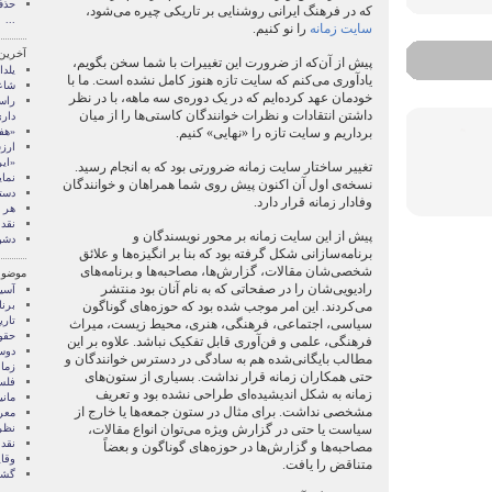
حذف
که در فرهنگ ایرانی روشنایی بر تاریکی چیره می‌شود،
...
سایت زمانه
را نو کنیم.
آخرین
پیش از آن‌که از ضرورت این تغییرات با شما سخن بگویم،
یلدا
یادآوری می‌کنم که سایت تازه هنوز کامل نشده است. ما با
شاع
خودمان عهد کرده‌ایم که در یک دوره‌ی سه ماهه، با در نظر
راست
داشتن انتقادات و نظرات خوانندگان کاستی‌ها را از میان
دار
برداریم و سایت تازه را «نهایی» کنیم.
«هف
ارز
«ای
تغییر ساختار سایت زمانه ضرورتی بود که به انجام رسید.
نما
نسخه‌ی اول آن اکنون پیش روی شما همراهان و خوانندگان
دست
وفادار زمانه قرار دارد.
هر 
نقد 
پیش از این سایت زمانه بر محور نویسندگان و
دشو
برنامه‌سازانی شکل گرفته بود که بنا بر انگیزه‌ها و علائق
شخصی‌شان مقالات، گزارش‌ها، مصاحبه‌ها و برنامه‌های
موضوع
رادیویی‌شان را در صفحاتی که به نام آنان بود منتشر
آسی
می‌کردند. این امر موجب شده بود که حوزه‌های گوناگون
برنا
تاري
سیاسی، اجتماعی، فرهنگی، هنری، محیط زیست، میراث
حقو
فرهنگی، علمی و فن‌آوری قابل تفکیک نباشد. علاوه بر این
دوس
مطالب بایگانی‌شده هم به سادگی در دسترس خوانندگان و
زمان
حتی همکاران زمانه قرار نداشت. بسیاری از ستون‌های
فلس
زمانه به شکل اندیشیده‌ای طراحی نشده بود و تعریف
مان
مشخصی نداشت. برای مثال در ستون جمعه‌ها یا خارج از
معر
سیاست یا حتی در گزارش ویژه می‌توان انواع مقالات،
نظر
نقد 
مصاحبه‌ها و گزارش‌ها در حوزه‌های گوناگون و بعضاً
وقاي
متناقض را یافت.
گشا