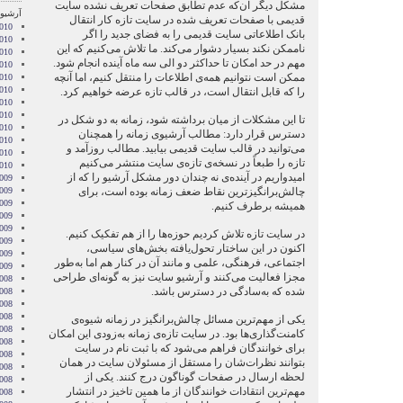
مشکل دیگر آن‌که عدم تطابق صفحات تعریف نشده سایت
آرشیو 
قدیمی با صفحات تعریف شده در سایت تازه کار انتقال
010
بانک اطلاعاتی سایت قدیمی را به فضای جدید را اگر
010
ناممکن نکند بسیار دشوار می‌کند. ما تلاش می‌کنیم که این‌
010
مهم در حد امکان تا حداکثر دو الی سه ماه آینده انجام شود.
010
ممکن است نتوانیم همه‌ی اطلاعات را منتقل کنیم، اما آنچه
010
2010
را که قابل انتقال است، در قالب تازه عرضه خواهیم کرد.
010
010
تا این مشکلات از میان برداشته شود، زمانه به دو شکل در
2010
دسترس قرار دارد: مطالب آرشیوی زمانه را همچنان
010
می‌توانید در قالب سایت قدیمی بیابید. مطالب روزآمد و
2010
تازه را طبعاً در نسخه‌ی تازه‌ی سایت منتشر می‌کنیم
2010
امیدواریم در آینده‌ی نه چندان دور مشکل آرشیو را که از
009
چالش‌برانگیزترین نقاط ضعف زمانه بوده است، برای
009
009
همیشه برطرف کنیم.
009
009
در سایت تازه تلاش کردیم حوزه‌ها را از هم تفکیک کنیم.
2009
اکنون در این ساختار تحول‌یافته بخش‌های سیاسی،
2009
اجتماعی، فرهنگی، علمی و مانند آن در کنار هم اما به‌طور
2009
مجزا فعالیت می‌کنند و آرشیو سایت نیز به گونه‌ای طراحی
008
شده که به‌سادگی در دسترس باشد.
008
008
008
یکی از مهم‌ترین مسائل چالش‌برانگیز در زمانه شیوه‌ی
2008
کامنت‌گذاری‌ها بود. در سایت تازه‌ی زمانه به‌زودی این امکان
008
برای خوانندگان فراهم می‌شود که با ثبت نام در سایت
008
بتوانند نظرات‌شان را مستقل از مسئولان سایت در همان
2008
لحظه ارسال در صفحات گوناگون درج کنند. یکی از
008
مهم‌ترین انتقادات خوانندگان از ما همین تاخیز در انتشار
2008