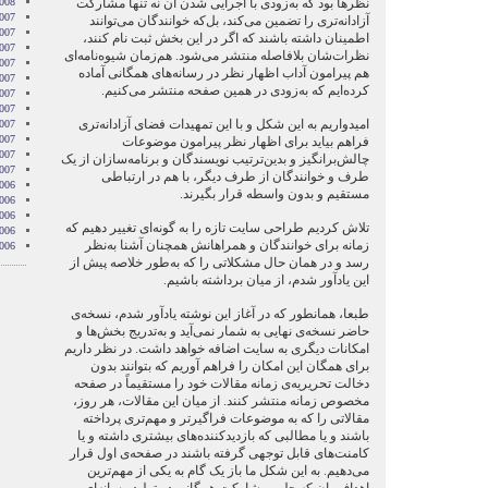
نظرها بود که به‌زودی با اجرایی شدن آن نه تنها مشارکت
2008
007
آزادانه‌تری را تضمین می‌کند، بل‌که خوانندگان می‌توانند
007
اطمینان داشته باشند که اگر در این بخش ثبت نام کنند،
007
نظرات‌شان بلافاصله منتشر می‌شود. هم‌زمان شیوه‌نامه‌ای
007
هم پیرامون آداب اظهار نظر در رسانه‌های همگانی آماده
007
کرده‌ایم که به‌زودی در همین صفحه منتشر می‌کنیم.
2007
007
امیدواریم به این شکل و با این تمهیدات فضای آزادانه‌تری
2007
007
فراهم بیاید برای اظهار نظر پیرامون موضوعات
2007
چالش‌برانگیز و بدین‌ترتیب نویسندگان و برنامه‌سازان از یک
2007
طرف و خوانندگان از طرف دیگر، با هم در ارتباطی
006
مستقیم و بدون واسطه قرار بگیرند.
006
006
تلاش کردیم طراحی سایت تازه را به گونه‌ای تغییر دهیم که
006
زمانه برای خوانندگان و همراهانش همچنان آشنا به‌نظر
006
رسد و در همان حال مشکلاتی را که به‌طور خلاصه پیش از
این یادآور شدم، از میان برداشته باشیم.
طبعا، همانطور که در آغاز این نوشته یادآور شدم، نسخه‌ی
حاضر نسخه‌ی نهایی به شمار نمی‌آید و به‌تدریج بخش‌ها و
امکانات دیگری به سایت اضافه خواهد داشت. در نظر داریم
برای همگان این امکان را فراهم آوریم که بتوانند بدون
دخالت تحریریه‌ی زمانه مقالات خود را مستقیماً در صفحه‌
مخصوص زمانه منتشر کنند. از میان این مقالات، هر روز،
مقالاتی را که به موضوعات فراگیرتر و مهم‌تری پرداخته
باشند و یا مطالبی که بازدیدکننده‌های بیشتری داشته و یا
کامنت‌های قابل توجهی گرفته باشند در صفحه‌ی اول قرار
می‌دهیم. به این شکل ما باز یک گام به یکی از مهم‌ترین