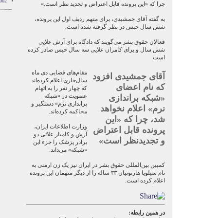
002
چرا که «این پرونده قابل اعتراض و تجدید نظر است.»
به گفته آقای جمشیدی، برای متهم ردیف اول این پرونده،
شش سال حبس در نظر گرفته شده است.
فعالان حقوق بشر می‌گویند که دادگاه برای آرش علایی
شش سال و برای کامران علایی سه سال حبس صادر کرده
است.
مقام‌های قضایی دی ماه
آقای جمشیدی افزود
سال‌جاری اعلام کرده‌اند
که نام اعضای
که چهار نفر را به اتهام
عضویت در «شبکه
«شبکه براندازی
براندازی نرم» دستگیر و
نرم» اعلام نخواهد
محاکمه کرده‌اند.
شد، چرا که «این
وزارت اطلاعات ایران،
پرونده قابل اعتراض
آرش و کامیار علائی دو
و تجدیدنظر است»
برادر پزشک را جزء این
«شبکه» می‌داند.
کمپین بین‌المللی حقوق بشر در ایران نیز یک زن ارمنی به
نام سیلویا هارتونیان ۳۳ ساله را از دیگر متهمان این پرونده
اعلام کرده است.
در همین رابطه: