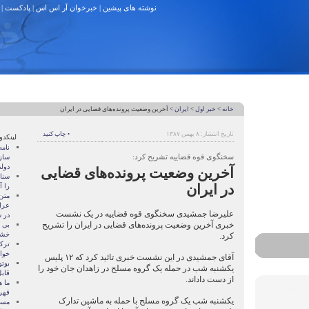
نوشته های پیشین
|
خبرخوان آر اس اس
|
پادکست
|
خانه
>
خبر اول
>
ایران
> آخرین وضعیت پرونده‌های قضایی در ایران
تاریخ انتشار: ۸ بهمن ۱۳۸۷
• چاپ کنید
لینکدو
نام
سخنگوی قوه قضاییه تشریح کرد:
ساز
دول
آخرین وضعیت پرونده‌های قضایی
سنات
در ایران
را آ
متن
عرا
علیرضا جمشیدی سخنگوی قوه قضاییه در یک نشست
در سا
خبری آخرین وضعیت پرونده‌های قضایی در ایران را تشریح
بی 
خشو
کرد.
ترک
خوا
آقای جمشیدی در این نشست خبری تائید کرد که ۱۲ پلیس
بوتو
یکشنبه شب در حمله یک گروه مسلح در زاهدان جان خود را
قابل
از دست داد‌اند.
ما ه
قهر
یکشنبه شب یک گروه مسلح با حمله به ماشین تدارک
مسال