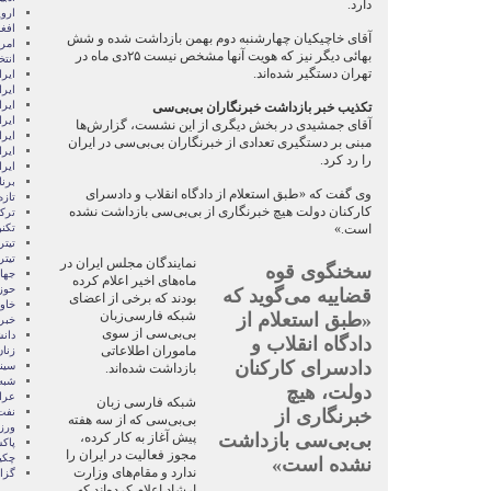
دارد.
اروپ
افغ
آقای خاچیکیان چهارشنبه دوم بهمن بازداشت شده و شش
امری
بهائی دیگر نیز که هویت آنها مشخص نیست ۲۵دی ماه در
انتخ
تهران دستگیر شده‌اند.
ايرا
ايرا
ایرا
تکذیب خبر بازداشت خبرنگاران بی‌بی‌سی
ایرا
آقای جمشیدی در بخش دیگری از این نشست، گزارش‌ها
ایرا
مبنی بر دستگیری تعدادی از خبرنگاران بی‌بی‌سی در ایران
ایر
را رد کرد.
ایر
برن
وی گفت که «طبق استعلام از دادگاه انقلاب و دادسرای
تازه
کارکنان دولت هیچ خبرنگاری از بی‌بی‌سی بازداشت نشده
ترکی
است.»
تکن
تیتر
تیتر
نمایندگان مجلس ایران در
سخنگوی قوه
جها
ماه‌های اخیر اعلام کرده
حوز
قضاییه می‌گوید که
بودند که برخی از اعضای
خاور
شبکه فارسی‌زبان
«طبق استعلام از
خبر
بی‌‌بی‌سی از سوی
دان
دادگاه انقلاب و
ماموران اطلاعاتی
زنا
دادسرای کارکنان
سین
بازداشت شده‌اند.
شبه 
دولت، هیچ
عرا
شبکه فارسی زبان
خبرنگاری از
نفت
بی‌بی‌سی که از سه هفته
ور
بی‌بی‌سی بازداشت
پیش آغاز به کار کرده،
پاک
مجوز فعالیت در ایران را
چکی
نشده است»
ندارد و مقام‌‌های وزارت
گزا
ارشاد اعلام کرده‌اند که