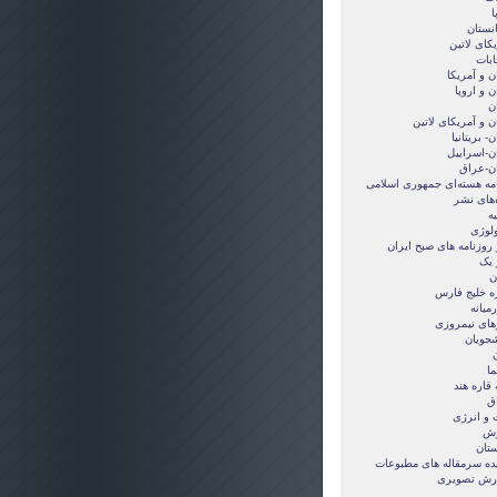
ا
انستان
کای لاتین
ابات
ن و آمريکا
ن و اروپا
ن
ن و آمریکای لاتین
ن- بریتانیا
ان-اسراییل
ان-عراق
امه هسته‌ای جمهوری اسلامی
‌های نشر
ه
ولوژی
 روزنامه های صبح ایران
 یک
ن
ه خلیج فارس
میانه
های نیمروزی
شجویان
ن
ما
قاره هند
ق
 و انرژی
زش
ستان
ده سرمقاله های مطبوعات
رش تصويری