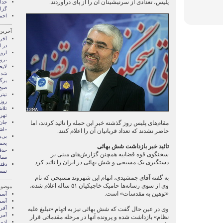
پلیس، تعدادی از سرنیشینان آن را از پای درآوردند.
گزا
احم
آخرین
آخر
در ا
ارو
ترو
شد
برگز
صبح
تیت
روزن
تلا
تهر
مقام‌های پلیس روز گذشته خبر این حمله را تائید کردند، اما
«اش
حاضر نشدند که تعداد قربانیان آن را اعلام کنند.
بی‌
پخش
تائید خبر بازداشت شش بهائی
حذف
سخنگوی قوه قضاییه همچنن گزارش‌های مبنی بر
سیاه
دستگیری یک مسیحی و شش بهائی در ایران را تائید کرد.
دفت
نیس
به گفته آقای جمشیدی، اتهام این شهروند مسیحی که نام
وی از سوی رسانه‌ها حامیک خاچیکیان ۵۱ ساله اعلام شده،
موضوع
«توهین به مقدسات» است.
آسيا
آسیا
آفری
وی در عین حال گفت که شش بهائی نیز به اتهام «تبلیغ علیه
آمری
نظام» بازداشت شده و پرونده آنها در مرحله مقدماتی قرار
ادبی