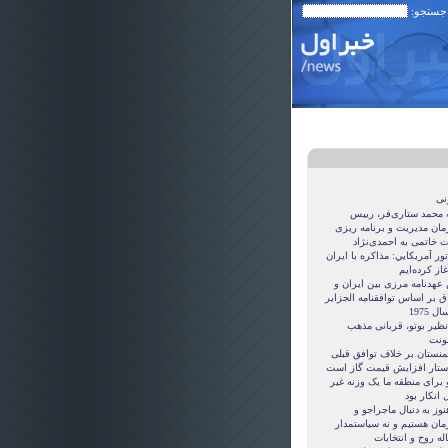
 جستجو:
نی
ه محمد ستاری‌فر، رییس
مان مدیریت و برنامه ریزی
ت خاتمی به احمدی‌نژاد
ور آمريکايي: مذاکره با ايران
غاز کرده‌ايم
 عهدنامه مرزى بين ايران و
ق بر اساس توافقنامه الجزاير
ل 1975
نظیر بوتو، قربانی مذهب
نت
منستان بر خلاف توافق قبلی
ستار افزایش قیمت گاز است
 برای منطقه ما یک وزنه غیر
 انکار بود
نوز به دنبال ماجراجو و
مان هستيم و نه سياستمدار
ه روح و انتخابات