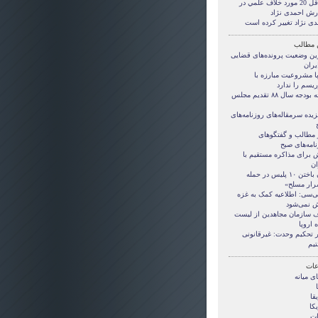
حداقل 20 مورد خلاف علمي در
رش احمدی نژاد
دی نژاد تغییر کرده است
 مطالب
ین وضعیت پرونده‌های قضایی
یران
پا مشروعیت مبارزه با
ریسم را ندارد
لایحه بودجه سال ۸۸ تقدیم مجلس
یده سرمقاله‌های روزنامه‌های
ر مطالب و گفتگوهای
امه‌های صبح
ش برای مذاکره مستقیم با
ان
جان باختن ۱۰ پلیس در حمله
رار مسلح»
بی‌سی: اطلاعیه کمک به غزه
 نمی‌شود
 سازمان مجاهدین از لیست
 اروپا
ر تحکیم وحدت: غیرقانونی
تیم
ات
ی ميانه
قا
کا
ات