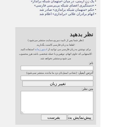
•
یک زن ارمنی، در میان «متهمان شبکه برانداز»
•
«دستگیری اعضای شبکه بی‌بی‌سی فارسی»
•
حکم «متهمان شبکه براندازی» صادر شد
•
اتهام برادران علائی «براندازی» اعلام شد
نظر بدهید
(نظر شما پس از تایید دبیر وب‌سایت منتشر می‌شود.)
-لطفا به زبان فارسی کامنت بگذارید.
برای نوشتن به زبان فارسی می توانید از
ادیتور زمانه
استفاده کنید.
-کامنتهایی که حاوی اتهام، توهین و یا حمله شخصی باشد هرز محسوب
می شود و منتشر نخواهد شد.
نام:
آدرس ایمیل:
(نشانی ایمیل‌تان نزد ما مانده، منتشر نمی‌شود)
متن نظر: