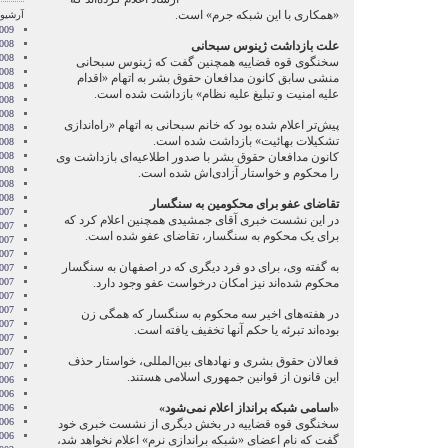
«همکاری با این شبکه جرم» است.
آرشیو 
2009
008
علت بازداشت ژینوس سبحانی
008
سخنگوی قوه قضاییه همچنین گفت که ژینوس سبحانی
008
منشی سابق کانون مدافعان حقوق بشر به اتهام «اقدام
008
علیه امنیت و تبلیغ علیه نظام» بازداشت شده است.
008
2008
پیش‌تر اعلام شده بود که خانم سبحانی به اتهام «راه‌اندازی
008
تشکیلات بهائیت» بازداشت شده است.
008
کانون مدافعان حقوق بشر با صدور اطلاعیه‌ای بازداشت وی
2008
008
را محکوم و خواستار آزادی‌اش شده است.
2008
2008
تقاضای عفو برای محکومین به سنگسار
007
در این نشست خبری آقای جمشیدی همچنین اعلام کرد که
007
برای یک محکوم به سنگسار، تقاضای عفو شده است.
007
007
به گفته وی، برای دو فرد دیگری که در اصفهان به سنگسار
007
محکوم شده‌اند نیز امکان درخواست عفو وجود دارد.
2007
007
007
در هفته‌های اخیر سه محکوم به سنگسار که همگی زن
2007
بوده‌اند تبرئه یا حکم آنها تخفیف یافته است.
007
2007
فعالان حقوق بشری و نهاد‌های بین‌المللی، خواستار حذف
2007
این قانون از قوانین جمهوری اسلامی هستند.
006
006
«اسامی شبکه برانداز اعلام نمی‌شود»
006
006
سخنگوی قوه قضاییه در بخش دیگری از نشست خبری خود
006
گفت که نام اعضای «شبکه براندازی نرم» اعلام نخواهد شد،