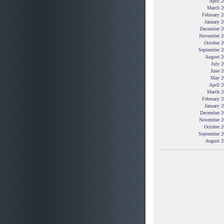
April 
March 2
February 
January 
December 2
November 2
October 2
September 2
August 2
July 
June 2
May 2
April 
March 2
February 
January 
December 2
November 2
October 2
September 2
August 2