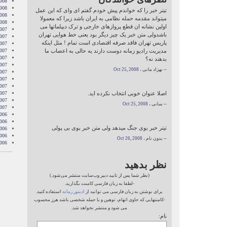
2008
008
تیتر خبر را که خواندم پیش خودم گفتم ای وای که این عمل
2008
میتواند مقدمه حمله نظامی به ایران باشد زیرا که معمولا
2008
اولین نشانه ان قطع پروازهای خارجی و ترک دیپلماتها می
007
باشدولی متن خبر یک چیز دیگر بود یعنی خط هوایی تهران
007
پاریس تهران فاقد صرفه اقتصادی است تمام ! مثل اینکه
007
مدیریت رادیو زمانه دوست دارند یه حالی به اعصاب ما
007
007
بدهند نه؟
2007
-- بهزاد مانی ،
Oct 25, 2008
007
007
2007
اصلا عنوان خوبی انتخاب نکرده اید.
007
2007
-- سانی ،
Oct 25, 2008
2007
006
006
تیتر خبر بوی جنگ میدهد ولی متن خبر بوی بی پولی
006
006
-- بدون نام ،
Oct 26, 2008
006
نظر بدهید
(نظر شما پس از تایید دبیر وب‌سایت منتشر می‌شود.)
-لطفا به زبان فارسی کامنت بگذارید.
برای نوشتن به زبان فارسی می توانید از
ادیتور زمانه
استفاده کنید.
-کامنتهایی که حاوی اتهام، توهین و یا حمله شخصی باشد هرز محسوب
می شود و منتشر نخواهد شد.
نام: