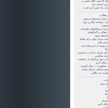
حداقل 20 مورد خلاف علمي در
رش احمدی نژاد
دی نژاد تغییر کرده است
 مطالب
 کردان استیضاح می‌شود
ار "رنج‌نامه" والدین زهرا
‌یعقوب
زیده سرمقاله‌های مطبوعات
ر مطالب و گفتگوهای
امه‌های صبح
ت سران جهان برای مقابله
حران مالی
 روسیه از تحریم‌های تازه
کا
راض تهران به لندن در خصوص
مان مجاهدین
انی عفو بین‌الملل از «شکنجه»
ر فعال آذری
حکومیت ۱۰ ساله کبودوند
یفه فراهانی بازیگر منتخب
واره منبر طلایی
ات
ی ميانه
قا
کا
ا
انستان
کای لاتین
ابات