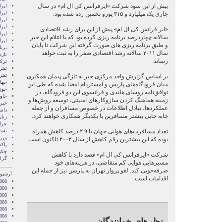
پیش از این سود شرکت «ایرفرانس کی ال ام» در سال
ايرا
ايرا
جاری یک میلیارد و ۳۱۵ یورو تخمین زده شده بود.
ایرا
ایرا
«ایر فرانس کی ال ام» پیش از این برای رشد اقتصادی
ایر
سالانه چهاردرصد برنامه ریزی کرده بود که با اعلام این خبر
ایر
و طبق برنامه ریزی های صورت گرفته این شرکت تا پایان
برن
سال ۲۰۱۱ سالانه رشد اقتصادی صفر را به ثبت خواهد
تازه
رساند.
ترکی
تیتر
تیتر
بر اساس گزارش واحد مرکزی خبر به تازگی پیمان همکاری
جها
میان فرودگاه‌های پاریس و آمستردام امضا شده که طی این
حوز
توافق‌نامه روسای هلندی و فرانسوی این دو فرودگاه، در
خاور
زمینه هماهنگ کردن سازوکارهای امنیتی، توسعه روش‌ها و
خبر
عملکردها، تبادل اطلاعات در خصوص مسافران و از جمله
دان
جابه جایی بیشتر مسافرین با یکدیگر همکاری خواهند کرد.
زنا
عرا
تعداد مسافرت‌های هوایی جهان با ۲.۹ درصد کاهش همراه
نفت
ور
بوده که این بیشترین رقم کاهش از سال ۲۰۰۳ تاکنون است.
پاک
چکی
شرکت «ایرفرانس کی ال ام» قصد دارد با کاهش
گزا
مسیرهایی هوایی کم متقاضی، در هزینه‌های خود
صرفه‌جویی کند. لغو پرواز تهران به پاریس نیز از جمله این
آرشیو 
اقدامات است.
008
008
008
2008
008
008
نظرهای خوانندگان