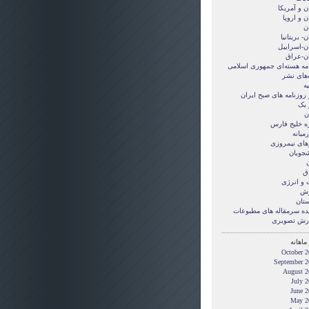
ن و آمريکا
ن و اروپا
ن
ن- بریتانیا
ان-اسراییل
ان-عراق
امه هسته‌ای جمهوری اسلامی
‌های نشر
ه
 روزنامه های صبح ایران
 یک
ن
ه خلیج فارس
میانه
های نیمروزی
شجویان
ن
ق
 و انرژی
زش
ستان
ده سرمقاله های مطبوعات
رش تصويری
ماهانه
October 2
September 2
August 2
July 
June 2
May 2