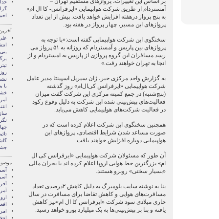
بر اساس این تغییرات، پروازهای مستقیم تهران –
آمستردام از طریق شرکت هواپیمایی «ایرفرانس- کا ال ام»
گزا
احم
به پنج پرواز درهفته افزایش خواهد یافت. پیش از این تعداد
پروازهای این مسیر، چهار پرواز در هفته بود.
آخرین
علی
سخنگوی این شرکت هواپیمایی گفته است:«با توجه به
انتش
پروازهای بین پاریس و آمستردام که روزانه به ۵۱ پرواز می
بنی
رسد مسافران این گروه پروازی از پاریس به امستردام و از
برگ
انجا به تهران خواهند رفت.»
تیت
روزن
به گزارش واحد مرکزی خبر، ژان سیریل اسپینتا مدیر عامل
نشس
شرکت هواپیمایی «ایرفرانس کی‌ال‌ام» روز گذشته
با ب
خشم
(پنج‌شنبه) در جمع کمیته مرکزی این شرکت گفت میزان
آمری
فعالیت‌های پیش‌بینی شده این شرکت به دلیل وقوع رکود
اعت
در فعالیت شرکت‌های هواپیمایی کاهش می‌یابد.
ساز
نگر
همچنین سخنگوی این شرکت اعلام کرده است که در
چها
صورت مساعد شدن شرایط اقتصادی، پروازهای این
تائید م
هواپیمایی دوباره افزایش خواهند یافت.
گلش
جشن
آن طور که مسئولان شرکت هواپیمایی «ایرفرانس کی ال
ام» بزرگترین خط هوایی اروپا اعلام کرده اند با بحران مالی
موضوع
آسيا
«بسیار سختی» روبرو هستند.
آسیا
آفری
بنا به نوشته سایت بلومبرگ به دلیل کاهش ۲درصدی تعداد
آمری
مسافرت‌های هوایی و کاهش تقاضا برای مسافرت‌ در سال
اروپ
جاری میلادی سود شرکت «ایرفرانس کا ال ام»نیز کاهش
افغ
یافته و بنا بر پیش‌بینی‌ها به یک میلیارد یورو خواهد رسید.
امری
انتخ