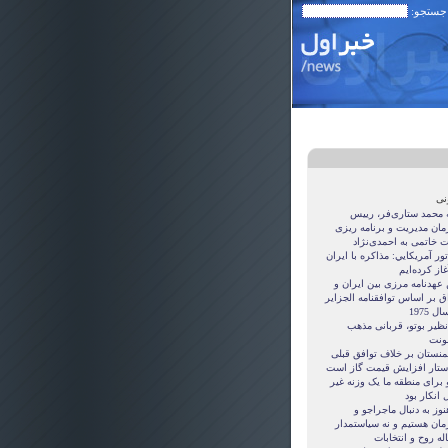
 جستجو:
نی
ه محمد ستاری‌فر، رییس
مان مدیریت و برنامه ریزی
ت خاتمی به احمدی‌نژاد
ور آمريکايي: مذاکره با ايران
غاز کرده‌ايم
 عهدنامه مرزى بين ايران و
ق بر اساس توافقنامه الجزاير
ل 1975
نظیر بوتو، قربانی مذهب
نت
منستان بر خلاف توافق قبلی
ستار افزایش قیمت گاز است
 برای منطقه ما یک وزنه غیر
 انکار بود
نوز به دنبال ماجراجو و
مان هستيم و نه سياستمدار
ه روح و انتخابات