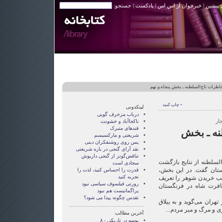
 پیشین
|
خبرخوان آر اس اس
|
پادکست
| جستجو:
اطرات تاج‌السلطنه ـ بخش پنجاه و نهم
• چاپ کنید
لینکدونی
درباب مزخرف گویی
ار
ناکجاآباد و خشونت
قندهای متبرک
نه ـ بخش
شریعتی و مارکسیسم
پس روی روشنفکران دینی
نقد آرای گنجی در باره شریعتی
تناقض‌گوتر از گنجی داريوش
لسلطنه از نتایج بازگشت
سجادی است
تان گفت. در این بخش،
قدرت را احساس کنید، لذت را
تجربه کنید
سب خریدن شوهر را تعریف
رورتی فيلسوف سياسی نبود
افرت شاه در فرنگستان
پراگماتيست هم نبود
تقدس چگونه پيدا می شود؟
 تهران می‌گوید و به ییلاق
ری و مرگ و میر مردم...
آخرین مطالب
بوسه در تاریکی - ۸