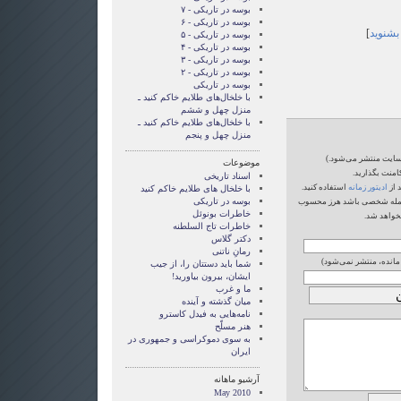
بوسه در تاریکی - ۷
بوسه در تاریکی - ۶
 بشنوید
]
بوسه در تاریکی - ۵
بوسه در تاریکی - ۴
بوسه در تاریکی - ۳
بوسه در تاریکی - ۲
بوسه در تاریکی
با خلخال‌های طلایم خاکم کنید ـ
منزل چهل و ششم
با خلخال‌های طلایم خاکم کنید ـ
منزل چهل و پنجم
‌سایت منتشر می‌شود.)
موضوعات
امنت بگذارید.
اسناد تاریخی
 از
ادیتور زمانه
استفاده کنید.
با خلخال های طلایم خاکم کنید
بوسه در تاریکی
یا حمله شخصی باشد هرز محسوب
خاطرات بونوئل
خواهد شد.
خاطرات تاج السلطنه
دکتر گلاس
رمانِ ناتنی
 مانده، منتشر نمی‌شود)
شما بايد دستتان را، از جيب
ايشان، بيرون بياوريد!
ما و غرب
میان گذشته و آینده
نامه‌هایی به فیدل کاسترو
هنر مسلّح
‌به سوی دموکراسی و جمهوری در
ایران
آرشیو ماهانه
May 2010