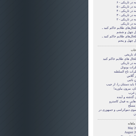
 در تاریکی - ۶
 در تاریکی - ۵
 در تاریکی - ۴
 در تاریکی - ۳
 در تاریکی - ۲
ه در تاریکی
لخال‌های طلایم خاکم کنید ـ
ل چهل و ششم
لخال‌های طلایم خاکم کنید ـ
ل چهل و پنجم
ات
د تاریخی
لخال های طلایم خاکم کنید
ه در تاریکی
رات بونوئل
رات تاج السلطنه
ر گلاس
ِ ناتنی
بايد دستتان را، از جيب
ن، بيرون بياوريد!
و غرب
 گذشته و آینده
‌هایی به فیدل کاسترو
مسلّح
 سوی دموکراسی و جمهوری در
ن
ماهانه
May 2
August 2