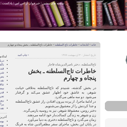
نوشته های پیشین
|
خبرخوان آر اس اس
|
پادکست
|
خانه
>
کتابخانه
>
خاطرات تاج السلطنه
> خاطرات تاج‌السلطنه ـ بخش پنجاه و چهارم
تاریخ انتشار: ۳۰ اردیبهشت ۱۳۸۷
• چاپ کنید
لینکدو
درب
تاج‌السلطنه، دختر ناصرالدین‌شاه قاجار
ناک
قند
خاطرات تاج‌السلطنه ـ بخش
شری
پنجاه و چهارم
پس 
نقد
تنا
در بخش گذشته، شنیدم که تاج‌السلطنه به‌تلافی خیانت
سجا
شوهر، به عاشق خود اظهار عشق می‌کند و گرفتار
قدر
تجرب
می‌شود. دو سه ماهی می‌گذرد.
رور
در ادامۀ ماجرا، از پرده بیرون افتادن راز عشق تاج‌السلطنه
پرا
و جدا کردنش را از معشوق می‌شنویم.
تقد
دختر روس، معشوقۀ شوهر، نیز به روسیه بازمی‌گردد.
زن و شوهر به زندگی کسالت‌بار خود ادامه می‌دهند.
آخرین
زمان می‌گذرد و تاج‌السلطنه دختری به دنیا می‌آورد.
بوسه
در پایان این بخش، ماجرای سفر مظفرالدین شاه به فرنگ
بوسه