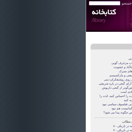
 جستجو:
نی
اب مزخرف گویی
جاآباد و خشونت
های متبرک
عتی و مارکسیسم
روی روشنفکران دینی
 آرای گنجی در باره شریعتی
قض‌گوتر از گنجی داريوش
دی است
ت را احساس کنید، لذت را
ه کنید
تی فيلسوف سياسی نبود
گماتيست هم نبود
س چگونه پيدا می شود؟
 مطالب
 در تاریکی - ۸
 در تاریکی - ۷