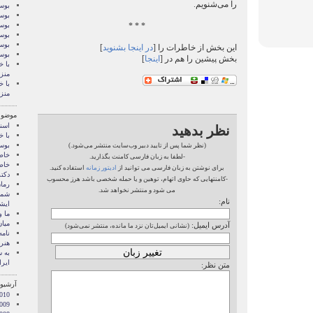
را می‌شنویم.
بوسه
بوسه
* * *
بوسه
بوسه
بوسه
این بخش از خاطرات را [
در اینجا بشنوید
]
بوس
بخش پیشین را هم در [
اینجا
]
با خ
منز
با خ
منز
موضوع
اسنا
نظر بدهید
با خ
بوس
(نظر شما پس از تایید دبیر وب‌سایت منتشر می‌شود.)
خاط
-لطفا به زبان فارسی کامنت بگذارید.
خاط
برای نوشتن به زبان فارسی می توانید از
ادیتور زمانه
استفاده کنید.
دکت
-کامنتهایی که حاوی اتهام، توهین و یا حمله شخصی باشد هرز محسوب
رمان
می شود و منتشر نخواهد شد.
شما 
نام:
ايشا
ما 
میان
آدرس ایمیل:
(نشانی ایمیل‌تان نزد ما مانده، منتشر نمی‌شود)
نامه
هنر 
‌به
ایرا
متن نظر:
آرشیو 
010
009