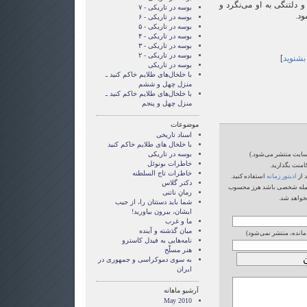
 دلتنگی به او می‌نگرد و
بوسه در تاریکی - ۷
ود.
بوسه در تاریکی - ۶
بوسه در تاریکی - ۵
بوسه در تاریکی - ۴
بوسه در تاریکی - ۳
بوسه در تاریکی - ۲
 بشنوید
]
بوسه در تاریکی
با خلخال‌های طلایم خاکم کنید ـ
منزل چهل و ششم
با خلخال‌های طلایم خاکم کنید ـ
منزل چهل و پنجم
موضوعات
اسناد تاریخی
با خلخال های طلایم خاکم کنید
بوسه در تاریکی
‌سایت منتشر می‌شود.)
خاطرات بونوئل
امنت بگذارید.
خاطرات تاج السلطنه
 از
ادیتور زمانه
استفاده کنید.
دکتر گلاس
یا حمله شخصی باشد هرز محسوب
رمانِ ناتنی
خواهد شد.
شما بايد دستتان را، از جيب
ايشان، بيرون بياوريد!
ما و غرب
میان گذشته و آینده
 مانده، منتشر نمی‌شود)
نامه‌هایی به فیدل کاسترو
هنر مسلّح
‌به سوی دموکراسی و جمهوری در
ایران
آرشیو ماهانه
May 2010