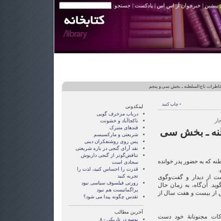
 پیشین
|
خبرخوان آر اس اس
|
پادکست
| جستجو:
اطرات تاج‌السلطنه ـ بخش سی‌ و پنجم
• چاپ کنید
لینکدونی
درباب مزخرف گویی
ار
ناکجاآباد و خشونت
قندهای متبرک
نه ـ بخش سی‌
شریعتی و مارکسیسم
پس روی روشنفکران دینی
نقد آرای گنجی در باره شریعتی
تناقض‌گوتر از گنجی داريوش
نه که به حضور پدر خوانده
سجادی است
.
قدرت را احساس کنید، لذت را
تجربه کنید
ت از دیدار و گفت‌وگوی
رورتی فيلسوف سياسی نبود
گوید. آن‌گاه، به زمان حال
پراگماتيست هم نبود
س از بیست و هفت سال از
تقدس چگونه پيدا می شود؟
آخرین مطالب
ات مجنونانۀ خود دست
بوسه در تاریکی - ۸