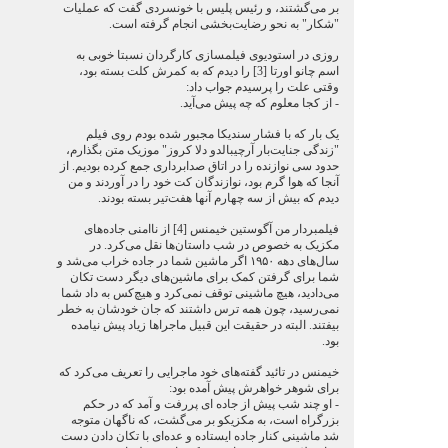
بر می‌گشتند، و رئیس پلیس با خونسردی گفت که عملیات
"شکار" به نحو رضایت‌بخشی انجام گرفته است.
روزی در استودیوی فیلمسازی کارگردان نسبتا خوبی به
اسم چانو اورتا [3] را دیدم که به کمرش کلت بسته بود،
وقتی علت را پرسیدم جواب داد:
- از کجا معلوم که چه پیش می‌آید.
یک بار که با فشار سندیکا مجبور شده بودم روی فیلم
"زندگی جنایت‌بار آرچیبالدو دلا کروز" موزیک متن بگذارم،
حدود سی نوازنده را در اتاق صدابرداری جمع کرده بودیم. از
آنجا که هوا گرم بود، نوازندگان کت خود را در آوردند و من
دیدم که بیش از سه چهارم آنها هفت‌تیر بسته بودند.
فیلمبردار من آگوستین خیمنس [4] از ناامنی جاده‌های
مکزیک به خصوص در شب داستان‌ها نقل می‌کرد. در
سال‌های دهه ۱۹۵۰ اگر ماشین شما در جاده خراب می‌شد و
شما برای گرفتن کمک برای ماشین‌های دیگر دست تکان
می‌دادید، هیچ ماشینی توقف نمی‌کرد و هیچ‌کس به داد شما
نمی‌رسید، چون همه ترس داشتند که جان خودشان به خطر
بیفتند. البته در حقیقت این قبیل ماجراها زیاد پیش نیامده
بود.
خیمنس در تائید گفته‌های خود ماجرایی را تعریف می‌کرد که
برای شوهر خواهرش پیش آمده بود:
- او چند شب پیش از جاده ای پررفت و آمد که در حکم
بزرگراه است، به مکزیکو بر می‌گشت، که ناگهان متوجه
شد ماشینی کنار جاده ایستاده و عده‌ای با تکان دادن دست