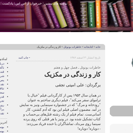
نوشته های پیشین
|
خبرخوان آر اس اس
|
پادکست
|
خانه
>
کتابخانه
>
خاطرات بونوئل
> کار و زندگی در مکزیک
تاریخ انتشار: ۳ اسفند ۱۳۸۶
• چاپ کنید
لینکدو
درب
خاطرات بونوئل ـ فصل چهل و هفتم
ناک
قند
کار و زندگی در مکزیک
شری
پس 
برگردان: علی امینی نجفی
نقد
تنا
سجا
در همان سال ۱۹۵۳ پس از کارگردانی فیلم "خیال با
قدر
تراموای سفر می‌کند"، فیلم دیگری ساختم به عنوان
تجرب
"رودخانه و مرگ" که در جشنواره سینمایی ونیز به نمایش
رور
در آمد. مضمون اصلی فیلم این بود که آدم کشتن، کار
پرا
تقد
آسانی‌ست. تمام فیلم از یک رشته قتل‌های بی‌حساب و
کتاب تشکیل شده بود. در ونیز با هر قتلی که روی پرده
آخرین
سینما روی می‌داد، تماشاگران با خنده فریاد می‌زدند:
بوسه
- دوباره! دوباره!
بوسه