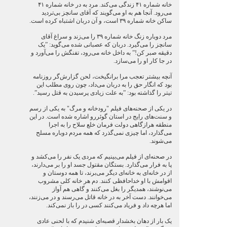
خانه شماره ۴۱ زندگی می‌کند. مرد به در خانه شماره ۴۱
می‌رود. آنجا هم به او می‌گویند که آقای سانچز بی‌تردید
ساکن خانه شماره ۳۹ است، و آن دربان اشتباه کرده است.
مرد دوباره زنگ خانه شماره ۳۹ را می‌زند و سراغ آقای
سانچز را می‌گیرد. دربان که عصبانی شده می‌گوید: ”یک
دقیقه صبر کن!” به داخل خانه می‌رود، تفنگش را می‌آورد و
در جا کار او را می‌سازد.
آنچه بیشتر تعجب مرا برانگیخت، لحن گزارش‌گر روزنامه
بود که انگار حق را به دربان می‌داد، چون روی مطلب این
تیتر را گذاشته بود: ”به علت زیادی پرسیدن به قتل رسید”.
در یکی از صحنه‌های فیلم "رودخانه و مرگ" به یکی از رسم
و سنت‌های رایج در استان گوئررو اشاره شده است. در این
منطقه هرازگاهی دولت فرمان خلع سلاح را به اجرا
می‌گذارد، اما چیزی نمی‌گذرد که همه مردم دوباره مسلح
می‌شوند.
در صحنه‌ای از فیلم می‌بینیم که مردی یک نفر را می‌کشد و
پا به فرار می‌گذارد. بستگان مقتول جسد او را بر می‌دارند،
از در خانه‌ای به خانه‌ای دیگر می‌برند، تا همه دوستان و
اقوامش با او خداحافظی کنند. دم هر خانه کلی مشروب
می‌نوشند، همدیگر را بغل می‌کنند و گاهی هم آواز
می‌خوانند. دست آخر به در خانه قاتل می‌رسند و در می‌زنند،
اما هرچه داد و فریاد می‌کنند کسی در را باز نمی‌کند.
یک بار از دهان بخشدار قصبه‌ای شنیدم که با لحنی عادی