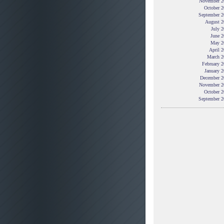
November 2
October 2
September 2
August 2
July 
June 2
May 2
April 
March 2
February 
January 
December 2
November 2
October 2
September 2