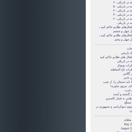
 در تاریکی - ۶
 در تاریکی - ۵
 در تاریکی - ۴
 در تاریکی - ۳
 در تاریکی - ۲
ه در تاریکی
لخال‌های طلایم خاکم کنید ـ
ل چهل و ششم
لخال‌های طلایم خاکم کنید ـ
ل چهل و پنجم
ات
د تاریخی
لخال های طلایم خاکم کنید
ه در تاریکی
رات بونوئل
رات تاج السلطنه
ر گلاس
ِ ناتنی
بايد دستتان را، از جيب
ن، بيرون بياوريد!
و غرب
 گذشته و آینده
‌هایی به فیدل کاسترو
مسلّح
 سوی دموکراسی و جمهوری در
ن
ماهانه
May 2
August 2