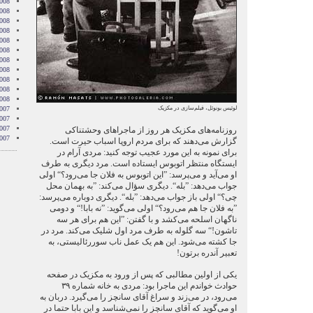
008
008
008
008
2008
008
008
2008
008
2008
2008
لوئیس بونوئل، فیلم‌سازی در مکزیک
007
007
007
روزنامه‌های مکزیک هر روز از ماجراهای وحشتناکی
007
گزارش می‌دهند که برای مردم اروپا اسباب حیرت است.
برای نمونه به این مورد عجیب توجه کنید: مردی آرام در
ایستگاه منتظر اتوبوس ایستاده است. مرد دیگری به طرف
او می‌آید و می‌پرسد: ”این اتوبوس به فلان جا می‌رود؟“ اولی
جواب می‌دهد: ”بله“. دیگری سؤال می‌کند: ”به بهمان محل
چی؟“ اولی باز جواب می‌دهد: ”بله“. دیگری دوباره می‌پرسد:
”به فلان جا هم می‌رود؟“ اولی می‌گوید: ”نه بابا!“ و دومی
ناگهان اسلحه می‌کشد و با گفتن: ”این هم برای هر سه
تاشون!“ سه گلوله به طرف مرد اول شلیک می‌کند. مرد در
جا کشته می‌شود. این هم یک عمل ناب سوررئالیستی، به
تعبیر آندره برتون!
یکی از اولین مطالبی که پس از ورود به مکزیک در صفحه
حوادث خواندم این ماجرا بود: مردی به خانه شماره ۳۹
می‌رود، در می‌زند و سراغ آقای سانچز را می‌گیرد. دربان به
او می‌گوید که آقای سانچز را نمی‌شناسد و این بابا حتما در