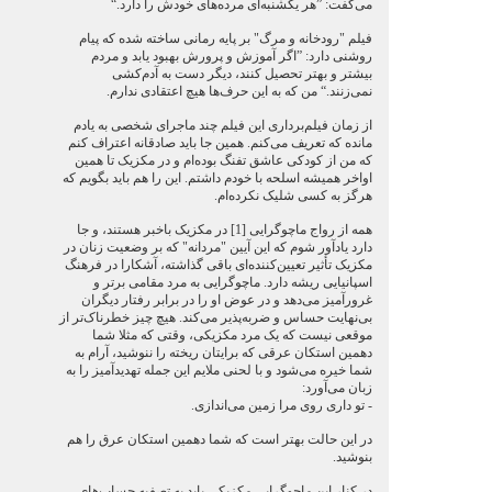
می‌گفت: ”هر یکشنبه‌ای مرده‌های خودش را دارد.“
فیلم "رودخانه و مرگ" بر پایه رمانی ساخته شده که پیام
روشنی دارد: ”اگر آموزش و پرورش بهبود یابد و مردم
بیشتر و بهتر تحصیل کنند، دیگر دست به آدم‌کشی
نمی‌زنند.“ من که به این حرف‌ها هیچ اعتقادی ندارم.
از زمان فیلم‌برداری این فیلم چند ماجرای شخصی به یادم
مانده که تعریف می‌کنم. همین جا باید صادقانه اعتراف کنم
که من از کودکی عاشق تفنگ بوده‌ام و در مکزیک تا همین
اواخر همیشه اسلحه با خودم داشتم. این را هم باید بگویم که
هرگز به کسی شلیک نکرده‌ام.
همه از رواج ماچوگرایی [1] در مکزیک باخبر هستند، و جا
دارد یادآور شوم که این آیین "مردانه" که بر وضعیت زنان در
مکزیک تأثیر تعیین‌کننده‌ای باقی گذاشته، آشکارا در فرهنگ
اسپانیایی ریشه دارد. ماچوگرایی به مرد مقامی برتر و
غرورآمیز می‌دهد و در عوض او را در برابر رفتار دیگران
بی‌نهایت حساس و ضربه‌پذیر می‌کند. هیچ چیز خطرناک‌تر از
موقعی نیست که یک مرد مکزیکی، وقتی که مثلا شما
دهمین استکان عرقی که برایتان ریخته را ننوشید، آرام به
شما خیره می‌شود و با لحنی ملایم این جمله تهدیدآمیز را به
زبان می‌آورد:
- تو داری روی مرا زمین می‌اندازی.
در این حالت بهتر است که شما دهمین استکان عرق را هم
بنوشید.
در کنار این ماچوگرایی مکزیکی باید به تصفیه حساب‌های