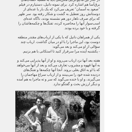
برق‌آسا هم اشاره کرد. برای نمونه دانیل، دستیارم در فیلم
"صعود به آسمان" تعریف می‌کرد که یک بار با عده‌ای از
دوستانش روز تعطیل به گشت و شکار رفته بود. سر ظهر
که برای صرف ناهار دور هم نشسته بودند، ناگاه عده‌ای
اسب‌سوار آنها را محاصره کرده، تفنگ‌ها و چکمه‌هاشان را
گرفته و با خود برده بودند.
یکی از همراهان دانیل که با یکی از ارباب‌های مقتدر منطقه
دوست بود، این ماجرا را با او در میان گذاشت. ارباب چند
سؤالی از او می‌کند و بعد می‌گوید:
- یکشنبه آینده مرا سرفراز کنید تا استکانی با هم بزنیم.
هفته بعد آنها نزد ارباب می‌روند و او از آنها پذیرایی می‌کند و
به آنها قهوه و مشروب تعارف می‌کند و بعد از آنها می‌خواهد
که با او به اتاق بغلی بروند. آنجا آنها چکمه‌ها و تفنگ‌های
دزدیده شده خود را می‌بینند و از ارباب سراغ مهاجمان را
می‌گیرند، و او با خنده می‌گوید که سر و ته ماجرا به هم آمده
و دیگر ارزش بحث و گفتگو ندارد.