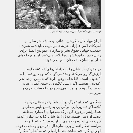
لوئیس بونوئل هنگام کارگردانی فیلم صعود به آسمان
از آن مهاجمان دیگر هیچ نشانی دیده نشد. هر سال در
آمریکای لاتین هزاران نفر به همین ترتیب ناپدید می‌شوند.
جمعیت جهانی حقوق بشر و سازمان عفو بین الملل برای
پایان دادن به این خشونت‌ها تلاش می‌کنند، اما هیچ فایده‌ای
ندارد و انسان‌ها همچنان ناپدید می‌شوند.
در مکزیک هر قاتلی را با تعداد آدم‌هایی که کشته است
ارزش‌گذاری می‌کنند و مثلا می‌گویند که او به این تعداد آدم
"مدیون" است. قاتل‌هایی وجود دارند که به بیش از صد نفر
"مدیون" هستند. اگر رئیس کلانتری با چنین آدمی روبرو
شود، دیگر وقت را هدر نمی‌دهد و در جا حساب طرف را
می‌رسد.
هنگامی که فیلم "مرگ در این باغ" را در حوالی دریاچه
کاته‌ماکو فیلم‌برداری می‌کردیم، به رئیس پلیس محلی و
همکارانش برخورد کردیم که مشغول پاک‌سازی منطقه
بودند. او وقتی فهمید که ژرژ مارشال [2] به تیراندازی علاقه
دارد، خیلی ساده و صمیمی از او دعوت کرد که با او به
مراسم شکار انسان برود. مارشال با ترس و وحشت دعوت
او را رد کرد. چند ساعت بعد باز آنها را دیدیم که از "شکار"