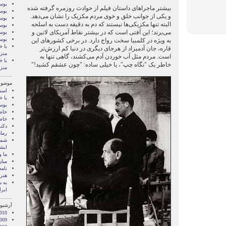
بوسه
بیشتر ماجراهای داستان فیلم از حوادث روزمره گرفته شده
بوسه
و یکی از جوانب خلق و خوی مردم مکزیک را نشان می‌دهد.
بوسه
البته تنها مکزیکی‌ها نیستند که دم به دقیقه دست به اسلحه
بوسه
می‌برند؛ این آفتی است که در بیشتر نقاط آمریکای لاتین و
بوسه
بوس
به ویژه در کلمبیا سخت رواج دارد. در برخی کشورهای این
با خ
قاره، جان آدمیزاد از هرجای دیگری در دنیا کم ارزش‌تر
منز
است. مردم مثل آب خوردن آدم می‌کشند، گاهی تنها به
با خ
خاطر یک "نگاه چپ"، یا خیلی ساده: "چون عشقم کشید!"
منز
موضوع
اسنا
با خ
بوس
خاط
خاط
دکت
رمان
شما 
ايشا
ما 
میان
نامه
هنر 
‌به
ایرا
آرشیو 
010
009