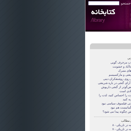
 جستجو:
نی
اب مزخرف گویی
جاآباد و خشونت
های متبرک
عتی و مارکسیسم
روی روشنفکران دینی
 آرای گنجی در باره شریعتی
قض‌گوتر از گنجی داريوش
دی است
ت را احساس کنید، لذت را
ه کنید
تی فيلسوف سياسی نبود
گماتيست هم نبود
س چگونه پيدا می شود؟
 مطالب
 در تاریکی - ۸
 در تاریکی - ۷