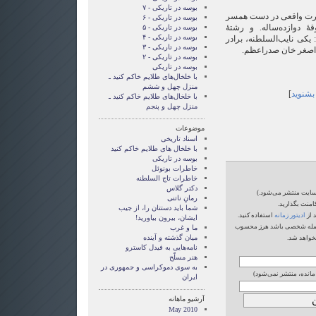
بوسه در تاریکی - ۷
رت واقعی در دست همسر
بوسه در تاریکی - ۶
 دوازده‌ساله. و رشتۀ
بوسه در تاریکی - ۵
بوسه در تاریکی - ۴
کی نایب‌السلطنه، برادر
بوسه در تاریکی - ۳
ی‌اصغر خان صدراعظم.
بوسه در تاریکی - ۲
بوسه در تاریکی
با خلخال‌های طلایم خاکم کنید ـ
منزل چهل و ششم
 بشنوید
]
با خلخال‌های طلایم خاکم کنید ـ
منزل چهل و پنجم
موضوعات
اسناد تاریخی
با خلخال های طلایم خاکم کنید
بوسه در تاریکی
خاطرات بونوئل
خاطرات تاج السلطنه
دکتر گلاس
‌سایت منتشر می‌شود.)
رمانِ ناتنی
امنت بگذارید.
شما بايد دستتان را، از جيب
 از
ادیتور زمانه
استفاده کنید.
ايشان، بيرون بياوريد!
یا حمله شخصی باشد هرز محسوب
ما و غرب
میان گذشته و آینده
خواهد شد.
نامه‌هایی به فیدل کاسترو
هنر مسلّح
‌به سوی دموکراسی و جمهوری در
 مانده، منتشر نمی‌شود)
ایران
آرشیو ماهانه
May 2010