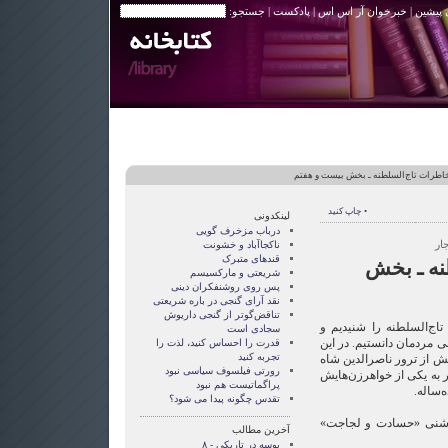
 پیشین
|
خبرخوان آر اس اس
|
پادکست
| جستجو:
اطرات تاج‌السلطنه ـ بخش بیست و هفتم
• چاپ کنید
لینکدونی
درباب مزخرف گویی
ار
ناکجاآباد و خشونت
قندهای متبرک
نه ـ بخش
شریعتی و مارکسیسم
پس روی روشنفکران دینی
نقد آرای گنجی در باره شریعتی
تناقض‌گوتر از گنجی داريوش
ج‌السلطنه را شنیدیم و
سجادی است
ی مردمان دانستیم. در این
قدرت را احساس کنید، لذت را
تجربه کنید
 از ترور ناصرالدین شاه
رورتی فيلسوف سياسی نبود
ه یکی از خواهر‌زن‌هایش
پراگماتيست هم نبود
‌ساله.
تقدس چگونه پيدا می شود؟
 چاشنی «حسادت و لجاجت»
آخرین مطالب
بوسه در تاریکی - ۸