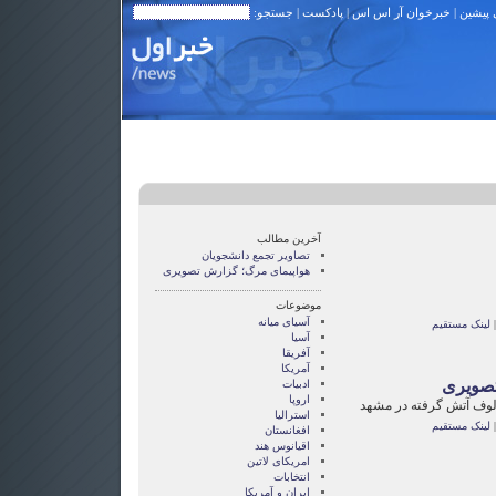
 پیشین
|
خبرخوان آر اس اس
|
پادکست
| جستجو:
آخرین مطالب
تصاویر تجمع دانشجویان
هواپيمای مرگ؛ گزارش تصويری
موضوعات
آسيای ميانه
|
لینک مستقیم
آسیا
آفریقا
آمریکا
تصويری
ادبیات
اروپا
ولوف آتش گرفته در مشهد
استرالیا
|
لینک مستقیم
افغانستان
اقیانوس هند
امریکای لاتین
انتخابات
ايران و آمريکا