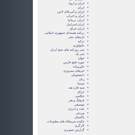
ايران و اروپا
ایران
ایران و آمریکای لاتین
ایران و اعراب
ایران- بریتانیا
ایران-اسراییل
ایران-عراق
برنامه هسته‌ای جمهوری اسلامی
تازه‌های نشر
ترکیه
تکنولوژی
تیتر روزنامه های صبح ایران
تیتر یک
جهان
حوزه خلیج فارس
خاورمیانه
خبرهای نیمروزی
دانشجویان
زنان
سینما
شبه قاره هند
عراق
عکاسی
فرهنگ و هنر
موسیقی
نفت و انرژی
ورزش
پاکستان
چکیده سرمقاله های مطبوعات
کارگری
گزارش تصويری