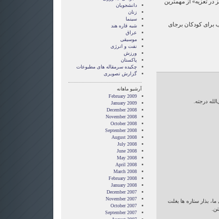
 در تعزیه» از مهمترین
دانشجویان
زنان
سینما
 ۵۰ عنوان کتاب برای کودکان برجای
شبه قاره هند
عراق
موسیقی
نفت و انرژی
ورزش
پاکستان
چکیده سرمقاله های مطبوعات
گزارش تصويری
آرشیو ماهانه
February 2009
‌الله درجته.
January 2009
December 2008
November 2008
October 2008
September 2008
August 2008
July 2008
June 2008
May 2008
April 2008
March 2008
February 2008
January 2008
December 2007
November 2007
ا، بذار ستاره ها بغلت
October 2007
نن.
September 2007