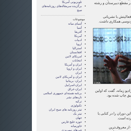
تلویزیونی آمریکا
در مقطع دبیرستان و رشته
برگزیده سرمقاله‌های روزنامه‌های
صبح
عالیتش با نشریاتی
موضوعات
ردوسی همکاری داشت.
آسيای ميانه
آسیا
آفریقا
آمریکا
ادبیات
اروپا
استرالیا
افغانستان
امریکای لاتین
انتخابات
ايران و آمريکا
ايران و اروپا
ایران
ایران و آمریکای لاتین
ایران- بریتانیا
ایران-اسراییل
ایران-عراق
ادیو زمانه، گفت که اولین
برنامه هسته‌ای جمهوری اسلامی
تازه‌های نشر
ترکیه
تکنولوژی
تیتر روزنامه های صبح ایران
ن دوران را در کتابی با
تیتر یک
رده است.
جهان
حوزه خلیج فارس
خاورمیانه
از معروف‌ترین
خبرهای نیمروزی