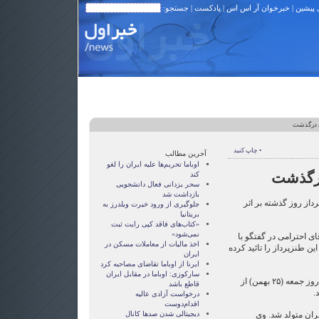
 پیشین
|
خبرخوان آر اس اس
|
پادکست
| جستجو:
 درگذشت
• چاپ کنید
آخرین مطالب
اوباما تحریم‌ها علیه ایران را لغو
درگذشت
کند
سحر یزدانی فعال دانشجویی
بازداشت شد
داز روز گذشته بر اثر
جلوگیری از ورود خیرت ویلدرز به
بریتانیا
«کتاب‌های فاقد کپی ‌رایت ثبت
نمی‌شود»
ای احترامی در گفتگو با
اخذ مالیات از معاملات مسکن در
 طنزپرداز را تائید کرده
ایران
ایرنا از اوباما تقاضای مصاحبه کرد
سارکوزی: اوباما در مقابل ایران
تشییع پیکر آقای احترامی ۹ صبح روز جمعه (۲۵ بهمن) از
قاطع باشد
.
درخواست آزادی عالیه
اقدام‌دوست
می در سال ۱۳۲۰ در تهران متولد شد. وی
دیجیتالی شدن صدها کانال