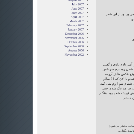
August 2007
July 2007
June 2007
May 2007
 پر بود از این شعر ...
April 2007
ود
March 2007
February 2007
January 2007
December 2006
November 2006
ی
October 2006
September 2006
August 2006
November 2002
ر آمیز یادم دادی و گفتی
شدن زود برم سراغش.
موقع عکس هاش آرومم
میکرد ولی کم کم همشونو حفظ شدم تا الان که 24 سالم
 شمام منو آروم نمی کنه.
ش رضا هم تنگ شده. حتی
درش نوشته شده بود: هنگام
ون هستم.
‌سایت منتشر می‌شود.)
امنت بگذارید.