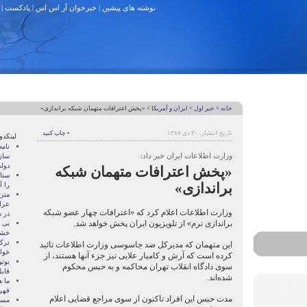
نوشته های پیشین
|
خبرخوان آر اس اس
|
پادکست
|
خانه
>
خبر اول
>
ايران و آمريکا
> «پخش اعترافات متهمان شبکه براندازی»
تاریخ انتشار: ۳۰ دی ۱۳۸۷
• چاپ کنید
لینکدو
نام
وزارت اطلاعات ایران خبر داد:
ساز
دول
«پخش اعترافات متهمان شبکه
سنات
براندازی»
را آ
متن
عرا
وزارت اطلاعات اعلام کرد که «اعترافات چهار عضو شبکه
در سا
براندازی نرم» از تلویزیون ایران پخش خواهد شد.
بی 
خشو
ترک
این متهمان که مدیرکل ضد جاسوسی وزارت اطلاعات تائید
خوا
کرده است که آرش و کامیار علایی نیز جزء آنها هستند، از
بوتو
سوی دادگاه انقلاب تهران محاکمه و به حبس محکوم
قابل
شده‌اند.
ما ه
قهر
مدت حبس این افراد تاکنون از سوی مراجع قضایی اعلام
مسال