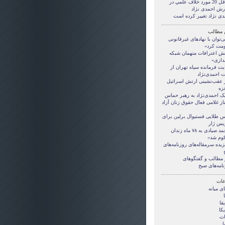
حداقل 20 مورد خلاف علمي در
رش احمدی نژاد
دی نژاد تغییر کرده است
 مطالب
‌توان با نهاد‌های غیرقانونی
مت کرد»
ش اعترافات متهمان شبکه
ندازی»
یت فرمانده سپاه تهران از
ت احمدی‌نژاد
ز عقب‌نشینی ارتش اسرائیل
غزه
یک احمدی‌نژاد به رهبر حماس
از غلامی فعال حقوق زنان آزاد
 طلایی فستیوال برلین برای
یس ژار
«محمد صیادی به ۷۸ ماه زندان
وم شد»
یده سرمقاله‌های روزنامه‌های
 مطالب و گفتگو‌های
امه‌های صبح
ات
ی ميانه
قا
کا
ات
ا