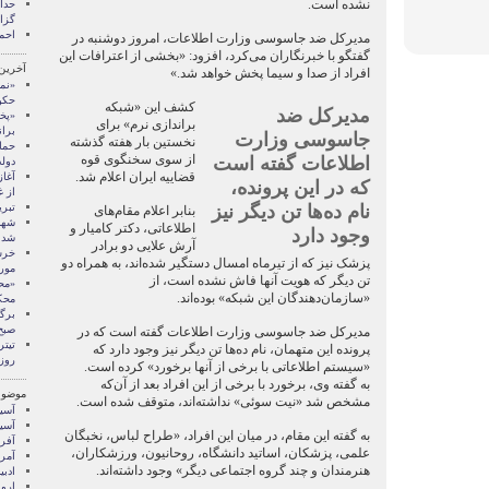
نشده است.
گزا
احم
مدیرکل ضد جاسوسی وزارت اطلاعات، امروز دوشنبه در
گفتگو با خبرنگاران می‌کرد، افزود: «بخشی از اعترافات این
آخرین
افراد از صدا و سیما پخش خواهد شد.»
«نمی
حکو
کشف این «شبکه
مدیرکل ضد
«پخ
براندازی نرم» برای
برا
جاسوسی وزارت
نخستین بار هفته گذشته
حما
از سوی سخنگوی قوه
اطلاعات گفته است
دول
قضاییه ایران اعلام شد.
آغا
که در این پرونده،
از 
نام ده‌ها تن دیگر نیز
تبر
بنابر اعلام مقام‌های
شهن
اطلاعاتی، دکتر کامیار و
وجود دارد
شد
آرش علایی دو برادر
خرس
پزشک نیز که از تیرماه امسال دستگیر شده‌اند، به همراه دو
مور
تن دیگر که هویت آنها فاش نشده است، از
«سازمان‌دهندگان این شبکه» بوده‌اند.
محک
برگز
صبح
مدیرکل ضد جاسوسی وزارت اطلاعات گفته است که در
تیتر
پرونده این متهمان، نام ده‌ها تن دیگر نیز وجود دارد که
روزن
«سیستم اطلاعاتی با برخی از آنها برخورد» کرده است.
به گفته وی، برخورد با برخی از این افراد بعد از آن‌که
موضوع
مشخص شد «نیت سوئی» نداشته‌اند، متوقف شده است.
آسيا
آسیا
به گفته این مقام، در میان این افراد، «طراح لباس، نخبگان
آفری
علمی، پزشکان، اساتید دانشگاه، روحانیون، ورزشکاران،
آمری
هنرمندان و چند گروه اجتماعی دیگر» وجود داشته‌اند.
ادبی
اروپ