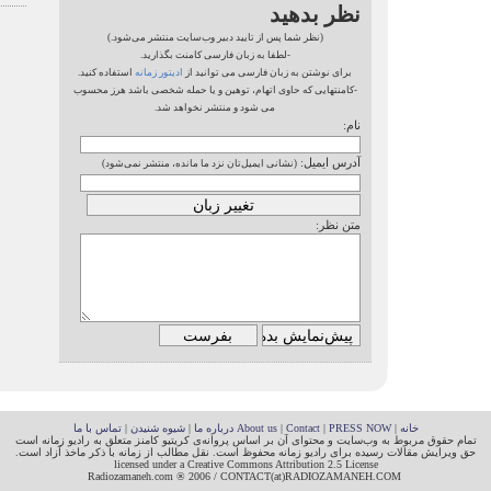
نظر بدهید
(نظر شما پس از تایید دبیر وب‌سایت منتشر می‌شود.)
-لطفا به زبان فارسی کامنت بگذارید.
برای نوشتن به زبان فارسی می توانید از
ادیتور زمانه
استفاده کنید.
-کامنتهایی که حاوی اتهام، توهین و یا حمله شخصی باشد هرز محسوب
می شود و منتشر نخواهد شد.
نام:
آدرس ایمیل:
(نشانی ایمیل‌تان نزد ما مانده، منتشر نمی‌شود)
متن نظر:
خانه
|
PRESS NOW
|
Contact
|
About us
درباره ما
|
شیوه شنیدن
|
تماس با ما
تمام حقوق مربوط به وب‌سایت و محتوای آن بر اساس پروانه‌ی کریتیو کامنز متعلق به رادیو زمانه است
حق ویرایش مقالات رسیده برای رادیو زمانه محفوظ است. نقل مطالب از زمانه با ذکر ماخذ آزاد است.
licensed under a Creative Commons Attribution 2.5 License
Radiozamaneh.com ® 2006 / CONTACT(at)RADIOZAMANEH.COM