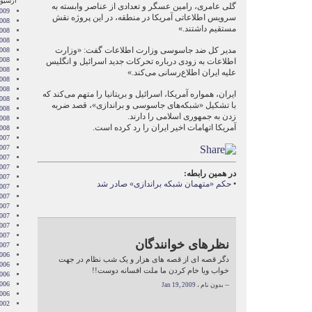
آرشیو 
گلی عامری، رامین عسگر و تعدادی از عناصر وابسته به
2009
سرویس اطلاعاتی آمریکا در منطقه، در این پروژه نقش
008
مستقیم داشتند.»
008
008
مدیر کل ضد جاسوسی وزارت اطلاعات گفت: «وزارت
008
008
اطلاعات به زودی درباره تحرکات جدید اسرائیل و انگلیس
2008
علیه ایران اطلاع‌رسانی می‌کند.»
008
008
ایران، همواره آمریکا، اسرائیل و بریتانیا را متهم می‌کند که
2008
با تشکیل «شبکه‌های جاسوسی و براندازی»، قصد ضربه
008
زدن به جمهوری اسلامی را دارند.
2008
آمریکا اتهامات اخیر ایران را رد کرده است.
2008
007
007
007
007
در همین رابطه:
007
•
حکم «متهمان شبکه براندازی» صادر شد
2007
007
007
2007
007
2007
نظرهای خوانندگان
2007
006
دگر قصه ای از قصه های هزار و یک شب نظام در جهت
006
خواب ویا خام کردن ما ملت افسانه دوست!!
006
006
-- بدون نام ،
Jan 19, 2009
006
002