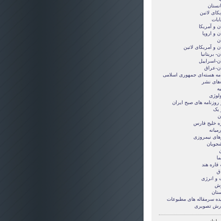
انستان
کای لاتین
ابات
ن و آمريکا
ن و اروپا
ن
ن و آمریکای لاتین
ن- بریتانیا
ان-اسراییل
ان-عراق
امه هسته‌ای جمهوری اسلامی
‌های نشر
ه
ولوژی
 روزنامه های صبح ایران
 یک
ن
ه خلیج فارس
میانه
های نیمروزی
شجویان
ن
ما
قاره هند
ق
 و انرژی
زش
ستان
ده سرمقاله های مطبوعات
رش تصويری