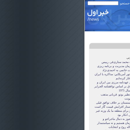
 جستجو:
نی
ه محمد ستاری‌فر، رییس
مان مدیریت و برنامه ریزی
ت خاتمی به احمدی‌نژاد
ور آمريکايي: مذاکره با ايران
غاز کرده‌ايم
 عهدنامه مرزى بين ايران و
ق بر اساس توافقنامه الجزاير
ل 1975
نظیر بوتو، قربانی مذهب
نت
منستان بر خلاف توافق قبلی
ستار افزایش قیمت گاز است
 برای منطقه ما یک وزنه غیر
 انکار بود
نوز به دنبال ماجراجو و
مان هستيم و نه سياستمدار
ه روح و انتخابات