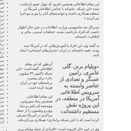
افغ
این مقام اطلاعاتی همچنین افزود که چهار عضو بازداشت
امری
شده «این شبکه، عامدانه با عناصر اطلاعاتی آمریکا در
انتخ
منطقه همکاری داشته و خواسته‌های آنان را مو به مو اجرا
ايرا
می‌کردند.»
ايرا
ایرا
مدیرکل ضد جاسوسی وزارت اطلاعات در عین حال اظهار
ایرا
داشت که افراد بازداشت شده، «تخلفات امنیتی، مالی و
ایرا
اخلاقی» داشته‌اند.
ایر
ایر
برن
به گفته وی، این افراد با آموزش‌هایی که در آمریکا دیده
تازه
بودند، قصد داشته‌اند در ایران «بحران‌های اجتماعی» ایجاد
ترکی
کنند.
تکن
تیتر
آن‌طور که این مقام
تیتر
«ویلیام برنز، گلی
اطلاعاتی گفته است: «این
جها
عامری، رامین
شبکه تاکنون ۳۲ میلیون
حوز
خاور
دلار» برای پیشبرد
عسگر و تعدادی از
خبر
برنامه‌های خود در ایران
عناصر وابسته به
دان
هزینه کرده است.
زنا
سرویس اطلاعاتی
سین
این مقام اطلاعاتی
آمریکا در منطقه، در
شبه 
همچنین بنیاد سوروس،
عرا
این پروژه نقش
موسسه آی‌رکس و بنیاد
نفت
ور
مستقیم داشته‌اند»
وودرو ویلسون را از جمله
پاک
مراکزی در آمریکا معرفی
چکی
کرده است که با «این شبکه براندازی» همکاری می‌کرده‌اند.
گزا
وی در عین حال افزوده است: «افرادی از جمله ویلیام برنز،