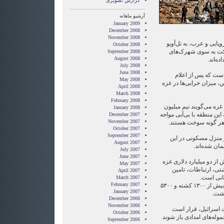
گزارش تصويری
آرشیو ماهانه
January 2009
December 2008
November 2008
پایی و عرب، به تل‌آویو
October 2008
کت به سوی شهرک‌های
September 2008
August 2008
ه‌اند.
July 2008
June 2008
ست که پس از اعلام
May 2008
 میزان خرابی‌ها در غزه
April 2008
March 2008
February 2008
زه می‌گویند نیم میلیون
January 2008
این منطقه با بی‌آبی مواجه
December 2007
November 2007
قد هر گونه سوخت هستند.
October 2007
September 2007
 منزل مسکونی در این
August 2007
مان شده‌اند.
July 2007
June 2007
ش از دو میلیارد دلاری غزه
May 2007
شتی، ارتباطات، تامین
April 2007
انی است.
March 2007
February 2007
حملات ۲۳ روزه اسرائیل به غزه، بیش از ۱۳۰۰ کشته و ۵۳۰۰
January 2007
اشت.
December 2006
November 2006
 اسرائیل، قرار است
October 2006
وله‌های امدادی باز شوند.
September 2006