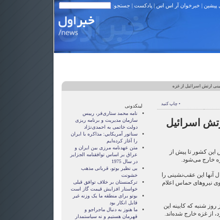
 پیشین
|
خبرخوان آر اس اس
|
پادکست
| جستجو:
نی ارتش اسرائیل از غزه
• چاپ کنید
لینکدونی
نامه محمد ستاری‌فر، رییس
رتش اسرائیل
سازمان مدیریت و برنامه ریزی
دولت خاتمی به احمدی‌نژاد
سناتور آمريکايي: مذاکره با ايران
را آغاز کرده‌ايم
متن عهدنامه مرزى بين ايران و
 این کشور تا پیش از
عراق بر اساس توافقنامه الجزاير
ه خارج می‌‌شود.
در سال 1975
بی نظیر بوتو، قربانی مذهب
 آنها این عقب‌نشینی را
خشونت
ی نیروهای حماس اعلام
ترکمنستان بر خلاف توافق قبلی
خواستار افزایش قیمت گاز است
بوتو برای منطقه ما یک وزنه غیر
قابل انکار بود
 روز شنبه که کابینه این
ما هنوز به دنبال ماجراجو و
، از غزه خارج شده‌اند.
قهرمان هستيم و نه سياستمدار