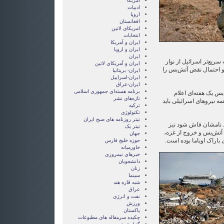
آمریکا
ادبیات
اروپا
افغانستان
امریکای لاتین
انتخابات
ايران و آمريکا
ايران و اروپا
ایران
سریع‌تر اسرائیل از نوار
ایران و آمریکای لاتین
و احتمال نقض آتش‌بس را
ایران- بریتانیا
ایران-اسراییل
ایران-عراق
برنامه هسته‌ای جمهوری اسلامی
س یک هفته‌ای اعلام
تازه‌های نشر
همه نیروهای اسرائیلی باید
ترکیه
تکنولوژی
تیتر روزنامه های صبح ایران
ند نامشان فاش شود نیز
تیتر یک
م آتش‌بس و خروج از غزه،
جهان
اراک اوباما بوده است.
حوزه خلیج فارس
خاورمیانه
خبرهای نیمروزی
دانشجویان
زنان
سینما
شبه قاره هند
عراق
نفت و انرژی
ورزش
پاکستان
چکیده سرمقاله های مطبوعات