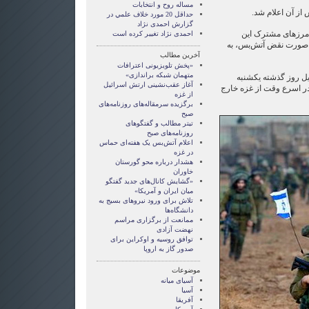
مساله روح و انتخابات
حداقل 20 مورد خلاف علمي در
گزارش احمدی نژاد
ر مرزهای مشترک این
احمدی نژاد تغییر کرده است
 صورت نقض آتش‌بس، به
آخرین مطالب
«پخش تلویزیونی اعترافات
متهمان شبکه براندازی»
ل روز گذشته یکشنبه
آغاز عقب‌نشینی ارتش اسرائیل
ر اسرع وقت از غزه خارج
از غزه
برگزیده سرمقاله‌های روزنامه‌های
صبح
تیتر مطالب و گفتگو‌های
روزنامه‌های صبح
اعلام آتش‌بس یک هفته‌ای حماس
در غزه
هشدار درباره محو گورستان
خاوران
«گشایش کانال‌های جدید گفتگو
میان ایران و آمریکا»
تلاش برای ورود نیرو‌های بسیج به
دانشگاه‌ها
ممانعت از برگزاری مراسم
نهضت‌ آزادی
توافق روسیه و اوکراین برای
صدور گاز به اروپا
موضوعات
آسيای ميانه
آسیا
آفریقا