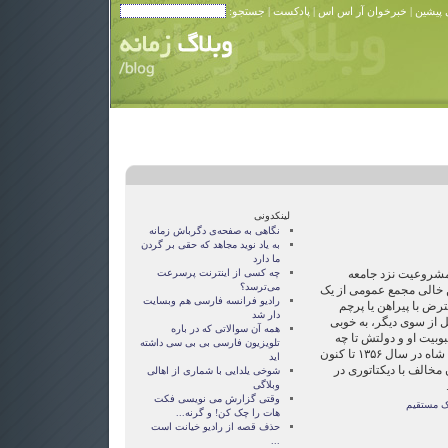
 پیشین
|
خبرخوان آر اس اس
|
پادکست
| جستجو:
لینکدونی
نگاهی به صفحه‌ی دگرباش زمانه
به یاد نوید مجاهد که حقی بر گردن
ما دارد
مشروعیت نزد جامعه
چه کسی از اینترنت پرسرعت
می‌ترسد؟
ن خالی مجمع عمومی از یک
رادیو فرانسه فارسی هم وبسایت
ترض با پیراهن یا پرچم
دار شد
 از سوی دیگر، به خوبی
همه آن سوالاتی که در باره
بیت او و دولتش تا چه
تلویزیون فارسی بی بی سی داشته
اندازه است. از زمان بحران رژیم شاه در سال ۱۳۵۶ تا کنون
اید
 مخالف با دیکتاتوری در
شوخی یلدایی با شماری از اهالی
وبلاگی
وقتی گزارش می نویسی فکت
ک مستقیم
هات را چک کن! و گرنه...
حذف قصه از راديو خيانت است
...