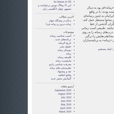
An Iranian in UK
این 25 وبلاگ نویس پرخواننده و
زمانه»ای بود به دنبال
مشهور جهان انگلیسی زبان
ه بودند؛ یا در واقع
رانیان به چنین رسانه‌ای
آخرین مطالب
 در محتوا مستقل عمل کند،
بدنام در پیشگاه جهان
نگران گذشتن از خط
زمانه‌‌ دیروز و زمانه فردا
نباشد. طبیعی است زمانی
د درب‌های رسانه را به روی
موضوعات
د مخاطب‌هایش را درگیر
آسیب شناسی رسانه
برنامه‌های جدید
 «زمانه» به برنامه‌سازان
تاريخ الزمانه
حقوق بشر
|
لینک مستقیم
دوستان زمانه
زمانه
فلسفه رسانه
مانيفست زمانه
معرفت شناسی راديو
نظرسنجی های زمانه
نقد و پيشنهاد
وقايع اتفاقيه
گشایش بخش جدید
آرشیو ماهانه
September 2010
August 2010
July 2010
June 2010
May 2010
April 2010
March 2010