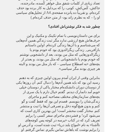
تعداد زیادی از کلمات شفق مثل خواهر کُسده، مادرجنده،
جاکش، کُس‌کش، کونی، را که بی‌دلیل به کار برده بود حذف
کرده‌ام، و تقریباً ده پانزده صفحه‌ی A4 از تحلیل‌های سیاسی
او را – که به نظرم زاتد بود- از متن حذف کرده‌ام.)
چطور شد به فکر نوشتن‌اش افتادی؟
برای من داستان‌نویسی با تمام تکینک و مکنیک و این
حرف‌هاش هیچ ارزشی ندارد مگر ثبت زندگیِ همین آدم‌هایی
که می‌شناسم و با آن‌ها زندگی کرده‌ام. اولین داستانم
بازآفرینی ِ زندگی زیگزالدوزی بود که خودم بودم یا
زیگزالدوزهایی که مثل من بودند، بعد از دانشجویی نوشتم
که خودم بودم یا دانشجویانی که مثل من بودند، و بعدتر از
بچه‌های «به اصطلاح سیاسی – که باز مثل من بودند و البته
هر چیزی بودند مگر سیاسی».
بنابراین وقتی از ایران آمدم بیرون اولین چیزی که به ذهنم
رسید این بود که باید همین آدم‌ها را دنبال کنم. آن روزها یکی
از دوستان دوران دانشکده‌ام مختار پاکی از دوستان خیلی
خوبم آمد دانمارک دیدنم. گفتم خیال دارم با یک سری از
بچه‌های سازمان‌های مختلف مصاحبه کنم و ماجرای
زندگی‌شان را بنویسم. قصدم این بود که فقط گفت و گو
کنم و بدون هیچ‌گونه دخل و تصرفی آن‌ها را ثبت و منتشر
کنم. مختار گفت محشر است! این بهترین کاری است که
می‌شود کرد! و فشرده‌ی ماجرای سفر کسی را برایم
تعریف کرد که در کتاب «پرسه در کوچه پس کوچه‌های
ناآشنا» به نام «امواج بلند دریا» ثبت شده است، و آدرس او
را برایم نوشت که باهاش تماس بگیرم. تماس گرفتم. او