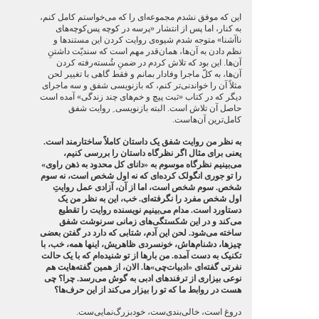
این که موفق نشدم مجموعه‌ای را که می‌خواستم کامل کنم،
به کنار، اما پس از انتشار «پرسه در کوچه پس‌کوچه‌های
ناآشنا» متوجه شدم شیوه‌ی روایت کردن این مستندها و
نظم دادن به آن‌ها، همان‌قدر مهم است که سندیّت داشتنِ
آن‌ها. این بود که تلاش کردم در ضمنِ شُسته‌‌رفته کردن
آن‌ها، به کلّ ماجرا وفادار بمانم و فقط گاهی با تغییر لحن
مثلاً آن را خواندنی‌تر کنم، که بازنویسی شفق و سه ماجرای
دیگر که در کتاب «ثبت پیچ و خم‌های چند زندگی» آمده است
حاصل آن تلاش است. البته بازنویسی ِ روایت شفق
کامل‌ترین آن‌هاست.
به نظر من روایت شفق یک داستان کاملاً ساختارمند است.
یعنی برای مثال اگر نظرگاه داستان را بررسی کنیم،
می‌بینیم نظرگاه موسوم به «دانای کل محدود به ذهن راوی»
را تو جوری انگولک کرده‌ای که نه اول شخص است، نه سوم
شخص. سوم شخص است، اما از آن، آزادی عمل روایتِ
اول شخص مفرد را نگرفته‌ای. خب، این به نظر من یک
دستاورد است. مدام می‌بینیم نویسنده روایت را تقطیع
می‌کند و در این شکستگی‌های زمانی سرنوشت شفق
ساخته می‌شود. لحن این آدم، شتابی که دارد در گفتن بعضی
چیزها، دشنام‌هاش، خونسردی ظاهریش، اینها همه، خب، با
تکنیک به دست آمده. من بارها از تو شنیده‌ام که با یک حالت
نفرتی گفته‌ای «ادبیات‌چی»‌ها. الان، از همین گفته‌هایت هم
نوعی بیزاری از ترفندهای ادبی به گوش می‌رسد. چرا؟ چی
هست در روابط ما که تو را بیزار می‌کند از این حرف‌ها؟
دروغ است، خالی‌بندی‌ست، خودبزرگ‌نمایی‌ست.