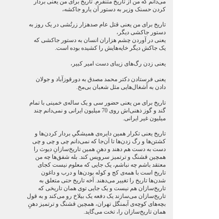
می‌دانم که من از تاریخ متنفرم. تاریخ برای من یعنی بردار
کردن حسنک وزیر به دستور آن یارو جاکشه،
تاریخ برای من یعنی قتل عام صدهزار زرتُشی در یک روز به
دستور جاکشی دیگر،
یعنی در آوردن چشم‌ هزاران انسان به دستور جاکشی که
یک جاکش دیگر خایه‌هایش را کشیده بوده است.
یعنی زدن رگ‌های زیبای دست امیر کبیر،
یعنی فرستادن دکتر محمد مصدق به دورقوزآباد و جولان
دادن به آشغال‌هایی مثل شعبان بی‌مخ.
تاریخ برای من یعنی حضور سی و یک ساله‌ی خمینی با تمام
گند و گوز ذهنی‌اش روی 70 میلیون ایرانی و نمی‌دانم چند
میلیون غیر ایرانی.
تاریخ یعنی تکرار همین دایره‌ی همیشگیِ بردار کردن‌ها و
کشتن‌ها و رگ زدن‌ها تا آن‌جا که نمی‌دانم چی و چی و چی
دست به دست هم دهند و دهنِ همین تاریخ‌سازانِ دیوث را
همچین قشنگ و ترتمیز سرویس کند. بله شفق‌ها چه من
معتقد باشم چه نباشم، یک جایی که معلوم نیست کجای
تاریخ است با همه‌ی کج و کوله بودن‌ها و درب و داغون
شدن‌ها تاریخ را تغییر ‌می‌دهند. آخه تاریخ حتی متعلق به
تاریخ‌سازان هم نیست و یک جایی توی همان تاریخی که
تاریخ‌سازان می‌سازند یک دفعه یک بیلاخ رو می‌کند و به قول
بچه‌های کوچه‌ی آبمنگل تهران، همچین قشنگ و ترتمیز دهنِ
همان تاریخ‌سازان را، تخت می‌گاید.