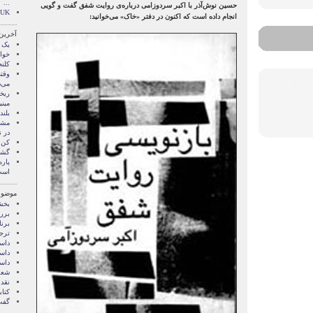
...
حسین نوش‌آذر با اکبر سردوزامی درباره‌ی روایت شفق گفت و گویی
n UK
انجام داده است که اکنون در دفتر «خاک» می‌خوانید:
آخرین
یک 
خوا
کلنج
وقت
می‌د
ريخ
مينی
بلن
مشر
در ن
کن 
گشت
پار
است
موضوع
بخش
برر
برنا
ترج
داس
داست
داست
شعر
نقد
کتاب
گفت