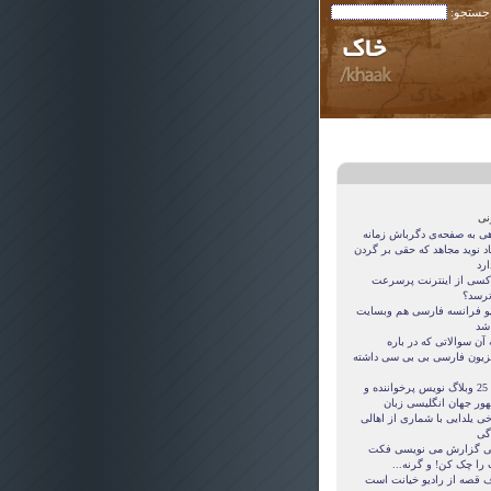
 جستجو:
نی
هی به صفحه‌ی دگرباش زمانه
اد نوید مجاهد که حقی بر گردن
ارد
کسی از اینترنت پرسرعت
ترسد؟
یو فرانسه فارسی هم وبسایت
 شد
آن سوالاتی که در باره
یزیون فارسی بی بی سی داشته
این 25 وبلاگ نویس پرخواننده و
ور جهان انگلیسی زبان
ی یلدایی با شماری از اهالی
اگی
ی گزارش می نویسی فکت
 را چک کن! و گرنه...
 قصه از راديو خيانت است