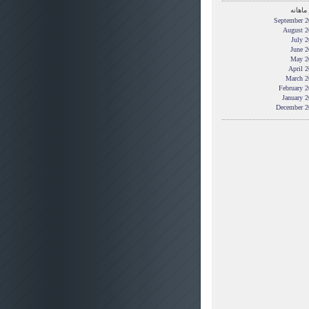
ماهانه
September 2
August 2
July 
June 2
May 2
April 
March 2
February 
January 
December 2