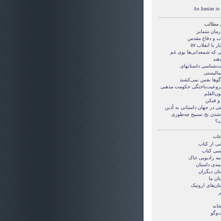
An Iranian i
 مطالب
رمان متمایز
ب و دفاع مقدس
ار با انقلاب ٥٧
ی که شمعدانی‌ها بوی غم
هند
ت‌شناسی داستان‏های
‏ماليستی
دگوها نفس نمی‌کشند
وعیت‌باختگی حکومت مذهبی
ون‌القلم
و فیکن
ی در جهان داستانی به آذین
ه‌شدن نخ تسبیح چه‌طوری
؟
ات
ی از کتاب
سی کتاب
مه رادیویی خاک
مه‌ی داستان
تان دیگران
ان ما
ان‌های اروتیک
خانه
‌وگو