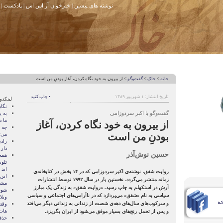
نوشته های پیشین
|
خبرخوان آر اس اس
|
پادکست
|
خانه
>
خاک
>
گفت‌وگو
> از بیرون به خود نگاه کردن، آغاز بودنِ من است
تاریخ انتشار: ۱ شهریور ۱۳۸۹
• چاپ کنید
لینکدو
نگا
گفت‌وگو با اکبر سردوزامی
به ی
ما د
از بیرون به خود نگاه کردن، آغاز
چه 
بودنِ من است
می‌
راد
دار
حسین نوش‌آذر
همه 
تلو
اید
روایت شفق، نوشته‌ی اکبر سردوزامی که در ۱۴ بخش در کتابخانه‌ی
زمانه منتشر می‌گردد، نخستین بار در سال ۱۹۹۲ توسط انتشارات
مشه
آرش در استکهلم به چاپ رسید. «روایت شفق» به زندگی یک مبارز
شوخ
سیاسی به نام «شفق» می‌پردازد که در ناآرامی‌های اجتماعی و سیاسی
وبل
و سرکوب‌های سال‌های دهه‌ی شصت از زندانی به زندانی دیگر می‌افتد
وقت
هات
و پس از تحمل رنج‌های بسیار موفق می‌شود از ایران بگریزد.
حذف