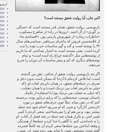
آرشیو 
010
010
2010
اکبر جان، آیا روایت شفق مستند است؟
010
010
بازنویسی ِ روایت شفق، همان قدر مستند است که «سنگی
2010
بر گوری» از آل احمد، «روزها در راه» از شاهرخ مسکوب،
010
«خاطرات زندان» از شهرنوش پارسی پور، «افسانه‌ی ما»
2010
از غلامحسین فروتن که ماجرای بی‌پناهی ِ سیاسی‌های سال
2010
۳۲ را نوشته است و گند و گوز مناسبات حزب توده را ثبت
009
کرده است. یعنی مستند است به اعتبار شناختی که ما داریم
از نوشته‌هایی مثل «گذشته چراغ راه آینده است» و تمام
نوشته‌های دیگری که کم و بیش مناسبات آن دوران را شرح
می‌دهند.
اگر چه بازنویسی روایت شفق از صافی ِ ذهنِ من گذشته
است، اما تلاش کرده‌ام تا آن‌جا که ممکن است بدون دخل و
تصرف در جمله‌های شفق، در همان دایره‌ی لغات او، (که
خیلی به دایره‌ی لغات من نزدیک است) و با همان ذهنیّت،
(که خیلی به ذهنیّت من نزدیک بود) با استفاده از تکنیک
داستان نویسی، صحنه‌هایی را که برایم دردآور بوده، برجسته
کنم که در ذهن بماند. مثلاً چون حرف‌های شفق در مورد
«اردشیر کارگر» و شبی که او می‌رود اعدام شود چند جمله
بیشتر نبود، و من هم او را نمی‌شناختم، سعی کردم با کمی
تغییر لحن، و تکرار همان چند جمله در چئد فصل از کتاب، او
را به یادماندنی کنم. یا گاهی با جدا کردن جمله‌ها از همدیگر،
و وقفه انداختن بین جمله‌ها سعی کردم آن چه کاملاً فشرده
گفته شده، مشخص شود، تا شاید بهتر دیده شود. (در ضمن،