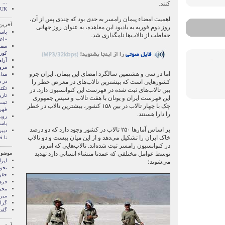
...
کنند.
n UK
اهمیت امضاء پیمان رامسر به حدی بود که چندی پس از آن،
آخرین
روز دوم فوریه به یادبود این معاهده، به عنوان روز جهانی
پاسا
حفاظت از تالاب‌ها نامگذاری شد.
«اع
سفر
کور
آرا
مرو
اما در سی و هشتمین سالگرد امضای این پیمان، ایران جزو
مدار
کشورهایی است که بیشترین تالاب‌های در معرض خطر را
در 
تکثر
بین تالاب‌های ثبت شده در فهرست این کنوانسیون دارد. در
تاری
این فهرست ایران و یونان با هفت تالاب و سپس جمهوری
ثبت 
چک با چهار تالاب در بین ۱۵۸ کشور، بیشترین تالاب در خطر
فهر
را دارا هستند.
رویک
باست
بر اساس آمارها ۲۵۰ تالاب در کشور وجود دارد که دو درصد
دبی
خاک ایران را تشکیل می‌دهد و از این میان بیست و دو تالاب
تا 
در کنوانسیون رامسر ثبت شده‌اند. تالاب‌هایی که امروز
توسط عوامل مختلفی که عمدتا منشاء انسانی دارد تهدید
موضوع
ايرا
می‌شوند؛
تحو
حقو
فره
محی
میر
گزا
گفت