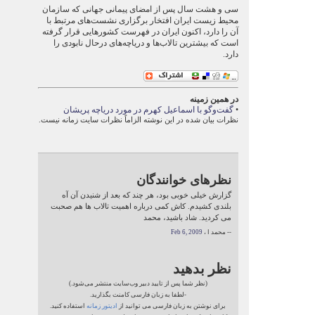
سی و هشت سال پس از امضای پیمانی جهانی که سازمان
محیط زیست ایران افتخار برگزاری نشست‌های مرتبط با
آن را دارد، اکنون ایران در فهرست کشورهایی قرار گرفته
است که بیشترین تالاب‌ها و دریاچه‌های درحال نابودی را
دارد.
در همین زمینه
•
گفت‌وگو با اسماعیل کهرم در مورد دریاچه پریشان
نظرات بیان شده در این نوشته الزاماً نظرات سایت زمانه نیست.
نظرهای خوانندگان
گزارش خیلی خوبی بود، هر چند که بعد از شنیدن آن آه
بلندی کشیدم. کاش کمی درباره اهمیت تالاب ها هم صحبت
می کردید. شاد باشید، محمد
-- محمد ا ،
Feb 6, 2009
نظر بدهید
(نظر شما پس از تایید دبیر وب‌سایت منتشر می‌شود.)
-لطفا به زبان فارسی کامنت بگذارید.
برای نوشتن به زبان فارسی می توانید از
ادیتور زمانه
استفاده کنید.