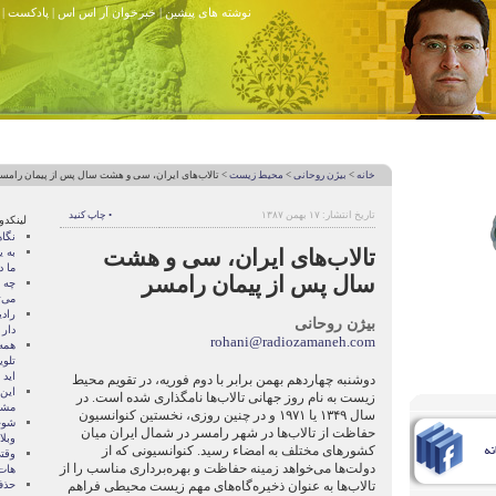
نوشته های پیشین
|
خبرخوان آر اس اس
|
پادکست
|
خانه
>
بیژن روحانی
>
محیط زیست
> تالاب‌های ایران، سی و هشت سال پس از پیمان رامس
تاریخ انتشار: ۱۷ بهمن ۱۳۸۷
• چاپ کنید
لینکدو
نگا
تالاب‌های ایران، سی و هشت
به ی
ما د
سال پس از پیمان رامسر
چه 
می‌
راد
بیژن روحانی
دار
rohani@radiozamaneh.com
همه 
تلو
اید
دوشنبه چهاردهم بهمن برابر با دوم فوریه، در تقویم محیط
زیست به نام روز جهانی تالاب‌ها نامگذاری شده است. در
مشه
سال ۱۳۴۹ یا ۱۹۷۱ و در چنین روزی، نخستین کنوانسیون
شوخ
حفاظت از تالاب‌ها در شهر رامسر در شمال ایران میان
وبل
کشورهای مختلف به امضاء رسید. کنوانسیونی که از
وقت
دولت‌ها می‌خواهد زمینه حفاظت و بهره‌برداری مناسب را از
هات
تالاب‌ها به عنوان ذخیره‌گاه‌های مهم زیست محیطی فراهم
حذف