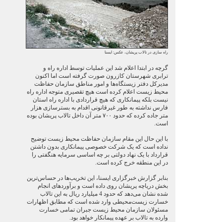
راه سازی در تالاب پریشان، عکس: ایسنا
گرچه در ابتدا اعلام شد این عملیات توسط اداره راه و
ترابری شهرستان کازرون صورت گرفته است اما اکنون
مدیركل دفتر زيستگاه‌ها و امور مناطق سازمان حفاظت
محيط زيست اعلام کرده است هیچ تقصیری متوجه اداره راه
نیست بلکه پيمانكاری كه هيچ قراردادی با اداره راه استان
فارس نداشته به طور غیرقانونی اقدام به بسترسازی هزار
متر جاده کرده كه حدود ۷۰۰ متر آن داخل تالاب پريشان بوده
است.
با این حال این مقام سازمان حفاظت محیط زیست توضیح
نداده است که یک شرکت خصوصی پیمانکاری بدون داشتن
قرارداد با یک نهاد دولتی بر چه اساسی سرمایه هنگفتی را
در این منطقه خرج کرده است.
بنابر گزارش خبرگزاری ایسنا، این تخریب‌ها در حساس‌ترین
بخش دریاچه پریشان روی داده است و برآوردهای انجام
شده نشان می‌دهد كه حدود 4 ميليارد ريال به اين تالاب
خسارت زيست‌محيطی وارد شده است كه مطابق اظهارات
مسئولان سازمان محیط زیست جبران تمامی خسارت
وارده به تالاب بر عهده پيمانكار خواهد بود.