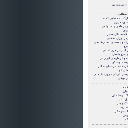
An Iranian i
 مطالب
رگاد؛ بحث‌هایی که به
ماق» می‌رود
 پر ماجرای استوانه‌ی
وش
مگاه سلطان سنجر
 در دوران اسلامی
ک و یافته‌های باستان‌شناسی
مرو
 آیینی در مرو باستان
خ مرو باستان
دو اثر تاریخی ایران در
ست یونسکو
رد جدید عربستان به آثار
انی خود
رستان تاریخی مروی، یک قدم
فراموشی
ات
نيان
لات رسانه ای
ق بشر
نگ و هنر
ط زیست
اث فرهنگی
رش
گو