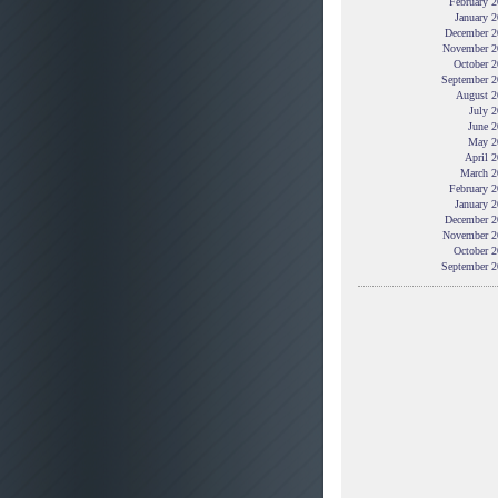
February 
January 
December 2
November 2
October 2
September 2
August 2
July 
June 2
May 2
April 
March 2
February 
January 
December 2
November 2
October 2
September 2