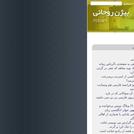
 جستجو:
ر
نی
هی به صفحه‌ی دگرباش زمانه
اد نوید مجاهد که حقی بر گردن
ارد
کسی از اینترنت پرسرعت
ترسد؟
یو فرانسه فارسی هم وبسایت
 شد
آن سوالاتی که در باره
یزیون فارسی بی بی سی داشته
این 25 وبلاگ نویس پرخواننده و
ور جهان انگلیسی زبان
ی یلدایی با شماری از اهالی
اگی
ی گزارش می نویسی فکت
 را چک کن! و گرنه...
 قصه از راديو خيانت است