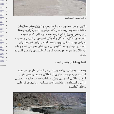
2008
2008
007
007
007
دریاچه ارومیه، عکس:ایسنا
007
007
2007
دلاور نجفی، معاون محيط طبيعی و تنوع‌زيستی سازمان
007
حفاظت محيط زيست در گفت‌وگویی با خبرگزاری ایسنا
007
(سیزدهم بهمن) اعلام کرده است در حالی که وضعیت
2007
تالاب‌های آلاگل، آلماگل و آجیگل که پیش از این در وضعیت
007
بحرانی بودند اندکی بهبود یافته، اما در برابر شرایط برای
2007
تالاب درياچه اروميه، گاوخونی و پریشان بحرانی شده و بايد
2007
اين تالاب‌ها نیز به فهرست قرمز كنوانسيون رامسر افزوده
006
006
شود.
006
006
فقط پیمانکار مقصر است
وضعیت بحرانی دریاچه پریشان در استان فارس در هفته
گذشته مورد توجه بسیاری از فعالان محیط زیستی قرار
گرفت. تالابی که چندی پیش عملیات احداث جاده در بخشی
از آن با استفاده از ماشین آلات سنگین، زیان‌های فراوانی
برجای گذاشت.