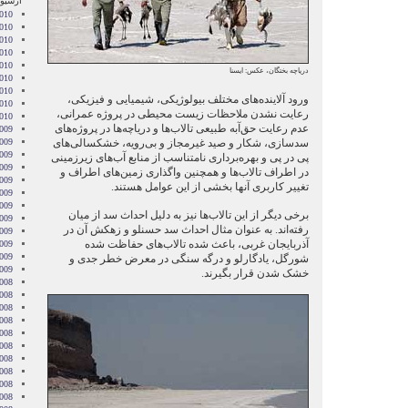
آرشیو 
010
010
2010
010
010
دریاچه بختگان، عکس: ایسنا
2010
010
ورود آلاينده‌های مختلف بيولوژيكی، شيميايی و فيزيكی،
2010
رعایت نشدن ملاحظات زيست محيطی در پروژه عمرانی،
2010
عدم رعايت حق‌آبه طبيعی تالاب‌ها و دریاچه‌ها در پروژه‌های
009
سدسازی، شكار و صيد غيرمجاز و بی‌رويه، خشكسالی‌های
009
009
پی در پی و بهره‌برداری نامتناسب از منابع آب‌های زيرزمينی
009
در اطراف تالاب‌ها و همچنین واگذاری زمین‌های اطراف و
009
تغییر کاربری آنها بخشی از این عوامل هستند.
2009
009
برخی دیگر از این تالاب‌ها نیز به دلیل احداث سد از میان
009
رفته‌اند. به عنوان مثال احداث سد حسنلو و زهکش آن در
2009
آذربایجان غربی، باعث شده تالاب‌های حفاظت شده
009
2009
شورگل، یادگارلو و درگه سنگی در معرض خطر جدی و
2009
خشک شدن قرار بگیرند.
008
008
008
008
008
2008
008
008
2008
008