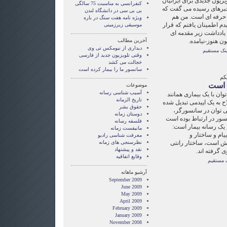
ویزیون جدیدی برای ایرانیان
کنفرانسی به مناسبت 75 سالگی
. خبرهای رسیده می گفت که
بی بی سی در دانشگاه لندن
د حرفه ای است. من هم
ویژه نامه هفت سنگ در باره
م اطمینان یافتم که قرار
موسیقی زیرزمینی
ادداشت زیر مقدمه ای
ن هنوز-نیامده.
آخرین مطالب
دیداری از نیومکس تی وی
ینک مستقیم
وقتی تلویزیون جدید از فارسی
خجالت می کشد
سانسور ما را بیمار کرده است
کم
ه است
موضوعات
آسیب شناسی رسانه
وان با یک بیماری همانند
تاريخ الزمانه
ح به یک اپیدمی تبدیل شده
حقوق بشر
ی توان در سانسورگر،
دوستان زمانه
ور در ارتباط بوده است
فلسفه رسانه
 یک رسانه بیمار است:
مانيفست زمانه
یام و ساختار و
معرفت شناسی راديو
وش است، ساختار رانتی
نظرسنجی های زمانه
نقد و پيشنهاد
 گرفته اند.
وقايع اتفاقيه
 مستقیم
آرشیو ماهانه
September 2009
June 2009
May 2009
April 2009
February 2009
January 2009
November 2008