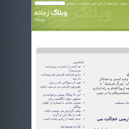
 پیشین
|
خبرخوان آر اس اس
|
پادکست
| جستجو:
لینکدونی
چه کسی از اینترنت پرسرعت
می‌ترسد؟
ی
رادیو فرانسه فارسی هم وبسایت
وحید امینی و خشایار
دار شد
همه آن سوالاتی که در باره
ن "یورگ فرشیلد" با
تلویزیون فارسی بی بی سی داشته
اروپا اقدام به راه اندازی
اید
 اسپانسرهای ما در دوبی
این 25 وبلاگ نویس پرخواننده و
مشهور جهان انگلیسی زبان
ینک مستقیم
شوخی یلدایی با شماری از اهالی
وبلاگی
وقتی گزارش می نویسی فکت
هات را چک کن! و گرنه...
 فارسی خجالت می
حذف قصه از راديو خيانت است
...
An Iranian in UK