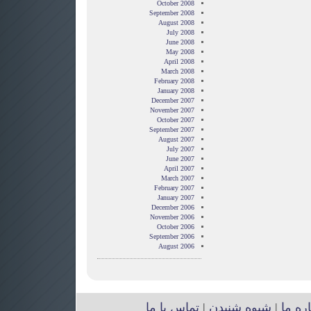
October 2008
September 2008
August 2008
July 2008
June 2008
May 2008
April 2008
March 2008
February 2008
January 2008
December 2007
November 2007
October 2007
September 2007
August 2007
July 2007
June 2007
April 2007
March 2007
February 2007
January 2007
December 2006
November 2006
October 2006
September 2006
August 2006
اره ما
|
شیوه شنیدن
|
تماس با ما