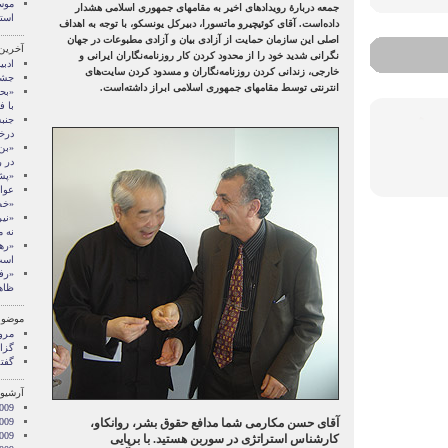
موس
جمعه دربارهٔ رویدادهای اخیر به مقامهای جمهوری اسلامی هشدار
است
داده‌است. آقای کوئیچیرو ماتسورا، دبیرکل یونسکو، با توجه به اهداف
اصلی این سازمان حمایت از آزادی بیان و آزادی مطبوعات در جهان
آخرین
نگرانی شدید خود را از محدود کردن کار روزنامه‌نگاران ایرانی و
ادبی
خارجی، زندانی کردن روزنامه‌نگاران و مسدود کردن سایت‌های
جشن
انترنتی توسط مقامهای جمهوری اسلامی ابراز داشته‌است.
«بح
با ف
جنب
درخ
«بن
در 
«پشت
عوا
«خط
«نی
نه 
«رهب
است
«رف
ظاه
موضوع
مرو
گزا
گفت
آرشیو 
009
آقای حسن مکارمی شما مدافع حقوق بشر، روانکاو،
009
009
کارشناس استراتژی در سوربن هستید. با برپایی