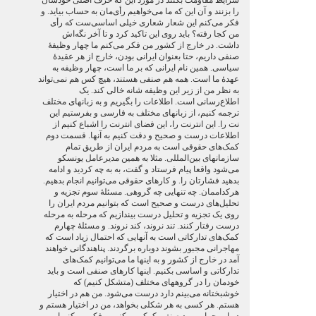
شرایط مقاومت بکنند در مورد این که حرف اصلی خودشان
را بزنند و آن این که ما می‌خواهیم رأی‌مان به حساب بیاید. و
فکر می‌کنم این شعار شعاری خیلی اساسی‌ست که رأی
من کجا رفته؟ باید روی این تاکید کرد و تا آخر نگه‌اش
داشت. در خارج از کشور من فکر می‌کنم ما چهار وظیفهٔ
صنفی داریم، حتا بعنوان ایرانی‌ بودن، خارج از هر عقیدهٔ
سیاسی. همین نام ایرانی که بر ما است، چهار وظیفه به
عهدهٔ ما است. همه هم صنفی هستند، هیچ کس هم نمی‌تواند
به نظر من از زیر این وظیفه شانه خالی کند. یک
اطلاع‌رسانی است. اطلاعات را بگیریم و به زبانهای مختلف
ترجمه کنیم، از زبانهای مختلف به فارسی و بفرستیم این
نت را. این انترنت را، این فضای انترنت را اشباع کنیم از
اطلاعات درست و صحیح و دقت کنیم به آنها. قسمت دوم
کمک‌های حقوقی‌ است به مردم ایران از طریق تمام
سازمانهای بین‌المللی. مثلا به همین مدیرعامل یونسکو
می‌شود واقعا پیام فرستاد و گفت، به به چه کردید و ادامه
بدهید فشارتان را. و کارهای حقوقی می‌توانیم انجام بدهیم.
هرکداممان. چه تنهایی چه گروهی. مسئلهٔ سوم تجزیه و
تحلیل‌های درست و صحیح است که بتوانیم مردم ایران را
روی یک تجزیه و تحلیل درست بیندازیم که مرحله به مرحله
درست رفتار کنند. تند نروند، کند نروند. و مسئلهٔ چهارم
کمک‌های تدارکاتی‌ است به آنهایی که احتمال زیاد است که
مهاجرانی مجبور بشوند دوباره برگردند. پناهندگانی خواهند
آمد در خارج از کشور و به اینها ما می‌توانیم کمک‌های
تدارکاتی و اساسی بکنیم. اینها کارهای صنفی‌ است و باید
خودمان را در گروههای مختلف (متشکل کنیم) که
خوشبختانه می‌بینم دارد درست می‌شود. من هم در اختیار
هستم. هر کسی به هر شکلی بخواهد، من در اختیار هستم و