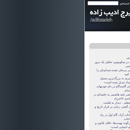
 جستجو:
نی
 در میکونوس؛ تحلیل یک ترور
سی
نی بی‌جان نشده صدای‌تان را
 کنید
بری به بزرگ‌ترین سمبل
بداد تبدیل شده است»
ان گام‌به‌گام در دام خودنهاده
ده‌اند
شر نامه هاشمی به خامنه‌ای در
ی ۲۲‌خرداد
معلم... دیدار به قیامت
 گنجی، زبانی بر فراز تاریخ و
ن
ابات آزاد، گام اول در راه
احات
‌گونه تهمت‌ها، خلاف قانون و
م انسانی است»