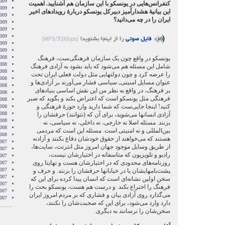
009
کنفرانس‌هایی در یونسکو با این سازمان هم آشنایید. اهمیت
2009
این بیانیهٔ هشدارآمیز دبیرکل یونسکو دربارهٔ رویدادهای اخیر
009
ایران را در چه می‌دانید؟
009
2009
009
2009
2009
008
یونسکو در واقع چون یک سازمان فرهنگی‌ست، فرهنگ
008
شامل این مسئله هم می‌شود که باید بشود به آزادی فرهنگ
008
را عرضه کرد و چون دولتهایی مثل دولت فعلی ایران تحت
008
عنوان مسایل امنیتی‌ـ سیاسی فشار می‌آورند بر آزادی‌ها و
008
بر فرهنگ، در واقع به نظر من این نقش اساسی بنیادهای
2008
فرهنگی مثل یونسکو است که اعتراض بکند و بگوید که صبر
008
کنید! اینجا جایی‌ست که شما دارید وارد حوزهٔ فرهنگی و
008
2008
آزادی انسانها می‌شوید، برای آن که (نتوانند) حرفشان را
008
بزنند. مسئله اصلا نه خارجی، نه داخلی، نه سیاسی، نه
2008
بین‌المللی و نه امنیتی است. مسئله این است که مردمی
2008
هستند که می‌خواهند از حقوق خودشان دفاع بکنند و آزادنه
007
از طریق وسایل موجود جهان امروز مثل انترنت، سایت‌ها،
007
رادیو و تلویزیون که متاسفانه در اختیارشان نیست،
007
روزنامه‌های محدودی که در اختیارشان هست و نهایتا روی
007
007
پشت‌بامهایشان یا در خیابانها حرفشان را بزنند. و حرف و
2007
سخن اولین نشانه‌ای‌ است که انسان پیدا کرده برای این که
007
فرهنگ را اختراع بکند. و درست هم هست، یونسکو بحث را
007
می‌گذارد روی آزادی بیان و فشاری که بر مردم امروز ایران
2007
دارد وارد می‌شود، برای این که صحبت‌شان را نکنند،
سخن‌شان را نرسانند به دیگری.