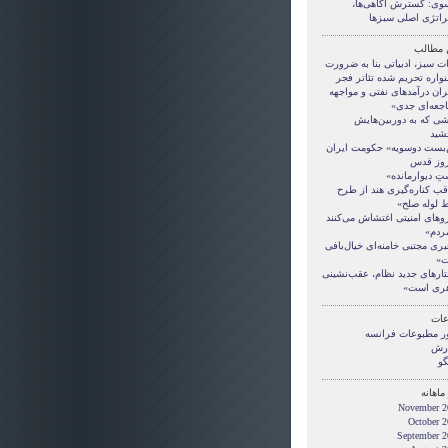
وی: گسترش آگاهی‌ها،
راتژی اصلی سبزها
 مطالب
ات سبز، ادبیاتی بنا به ضرورت
واره تحریم شده تئاتر فجر
ران درآمدهای نفتی و مواجهه
اجعه‌ای جدی»
شی که به دوربین‌هایش
شید
‌بست دوسویه» حکومت ایران
روز قدس
ِ دیوار‌مانده»
قب کناره‌گیری هند از طرح
 لوله صلح»
روهای امنیتی اغتشاش می‌کنند
مردم»
ری مجتبی خامنه‌ای خیال‌بافی
»
تارهای جدید نظام، عقب‌نشینی
ری است»
ات
ر مطبوعات فرانسه
رش
گو
ماهانه
November 2
October 2
September 2