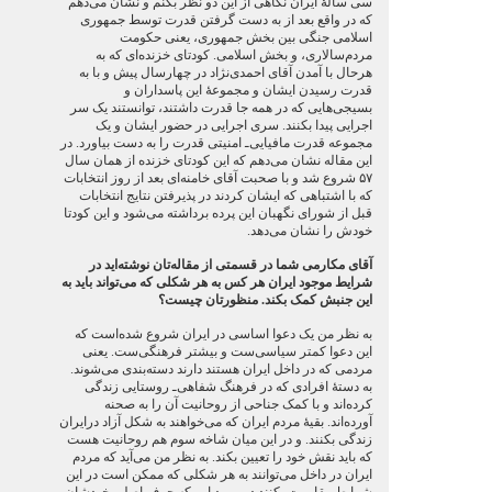
سی سالهٔ ایران نگاهی از این دو نظر بکنم و نشان می‌دهم
که در واقع بعد از به دست گرفتن قدرت توسط جمهوری
اسلامی جنگی بین بخش جمهوری، یعنی حکومت
مردم‌سالاری، و بخش اسلامی. کودتای خزنده‌ای که به
هرحال با آمدن آقای احمدی‌نژاد در چهارسال پیش و با به
قدرت رسیدن ایشان و مجموعهٔ این پاسداران و
بسیجی‌هایی که در همه جا قدرت داشتند، توانستند یک سر
اجرایی پیدا بکنند. سری اجرایی در حضور ایشان و یک
مجموعه قدرت مافیایی‌ـ امنیتی قدرت را به دست بیاورد. در
این مقاله نشان می‌دهم که این کودتای خزنده از همان سال
۵۷ شروع شد و با صحبت آقای خامنه‌ای بعد از روز انتخابات
که با اشتباهی که ایشان کردند در پذیرفتن نتایج انتخابات
قبل از شورای نگهبان این پرده برداشته می‌شود و این کودتا
خودش را نشان می‌دهد.
آقای مکارمی شما در قسمتی از مقاله‌تان نوشته‌اید در
شرایط موجود ایران هر کس به هر شکلی که می‌تواند باید به
این جنبش کمک بکند. منظورتان چیست؟
به نظر من یک دعوا اساسی در ایران شروع شده‌است که
این دعوا کمتر سیاسی‌ست و بیشتر فرهنگی‌ست. یعنی
مردمی که در داخل ایران هستند دارند دسته‌بندی می‌شوند.
به دستهٔ افرادی که در فرهنگ‌ شفاهی‌ـ روستایی زندگی
کرده‌اند و با کمک جناحی از روحانیت آن را به صحنه
آورده‌اند. بقیهٔ مردم ایران که می‌خواهند به شکل آزاد درایران
زندگی بکنند. و در این میان شاخه‌ سوم هم روحانیت هست
که باید نقش خود را تعیین بکند. به نظر من می‌آید که مردم
ایران در داخل می‌توانند به هر شکلی که ممکن است در این