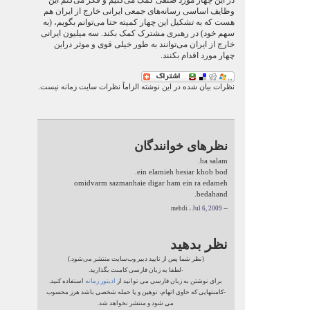
در این چهار مورد صنفی کمک می‌کنیم و فکر می‌کنم این
وظایف اساسی رسانه‌های جمعی ایرانی خارج از ایران هم
هست که به تشکیل این چهار کمیته حتا می‌توانم بگویم، (به
سهم خود) در رهبری مشترک کمک بکند. سه میلیون ایرانی
خارج از ایران می‌توانند به طور خیلی قوی و موثر دراین
چهار مورد اقدام بکنند.
نظرات بیان شده در این نوشته الزاماً نظرات سایت زمانه نیست.
نظرهای خوانندگان
ba salam.
ein elamieh besiar khob bod.
omidvarm sazmanhaie digar ham ein ra edameh
bedahand.
Jul 6, 2009
-- mehdi ،
نظر بدهید
(نظر شما پس از تایید دبیر وب‌سایت منتشر می‌شود.)
-لطفا به زبان فارسی کامنت بگذارید.
برای نوشتن به زبان فارسی می توانید از
ادیتور زمانه
استفاده کنید.
-کامنتهایی که حاوی اتهام، توهین و یا حمله شخصی باشد هرز محسوب
می شود و منتشر نخواهد شد.