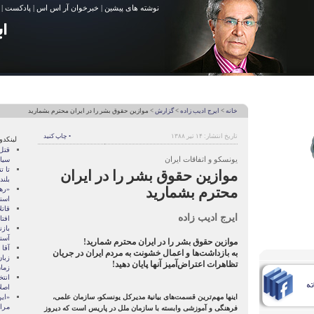
نوشته های پیشین
|
خبرخوان آر اس اس
|
پادکست
|
خانه
>
ایرج ادیب زاده
>
گزارش
> موازین حقوق بشر را در ایران محترم بشمارید
تاریخ انتشار: ۱۴ تیر ۱۳۸۸
• چاپ کنید
لینکدو
قتل
یونسکو و اتفاقات ایران
سیا
تا ت
موازین حقوق بشر را در ایران
بلند
محترم بشمارید
«ره
است
قاتل
ایرج ادیب زاده
افتا
بازن
آستانه‌
موازین حقوق بشر را در ایران محترم شمارید!
آقا 
به بازداشت‌ها و اعمال خشونت به مردم ایران در جریان
زبان
تظاهرات اعتراض‌آمیز آنها پایان دهید!
زما
انتخ
اصل
اینها مهم‌ترین قسمت‌های بیانیهٔ مدیرکل یونسکو، سازمان علمی،
«این
مرا
فرهنگی و آموزشی وابسته با سازمان ملل در پاریس است که دیروز