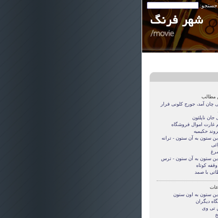
 جستجو:
 مطالب
 چان آمد، جورج کلونی فرار
 جان ناپلئون
م غارت اموال فروشگاه
وند حكيميه
ین ستون به آن ستون - ترانه
ئی
رغ
این ستون به آن ستون - ترس
وقفه کوتاه
اتی با صمد
ات
این ستون به اون ستون
گاه دیگران
ن تی وی
خ