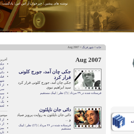
نوشته های پیشین
|
خبرخوان آر اس اس
|
پادکست
|
خانه
>
شهر فرنگ
> Aug 2007
Aug 2007
آخرین
جکی
کرد
جکی چان آمد، جورج کلونی
دائی
فرار کرد
فيل
شهر
جکی چان آمد، جورج کلونی فرار کرد
از ا
سید ابراهیم نبوی
سرا
فرستاده شده در ۲۹ مرداد
|
(7) نظر
|
لینک مستقیم
سیم
از 
یک 
لحظ
دائی جان ناپلئون
دائی جان ناپلئون به روایت پرویز صیاد
موضوع
و ...
از 
از ن
فرستاده شده در ۲۶ مرداد
|
(17) نظر
|
لینک
ببی
مستقیم
تاری