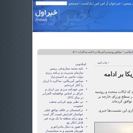
 پیشین
|
خبرخوان آر اس اس
|
پادکست
| جستجو:
اسلامی
> توافق روسیه و آمریکا بر ادامه مذاکرات ۱+۵
• چاپ کنید
لینکدونی
نامه محمد ستاری‌فر، رییس
کا بر ادامه
سازمان مدیریت و برنامه ریزی
دولت خاتمی به احمدی‌نژاد
سناتور آمريکايي: مذاکره با ايران
را آغاز کرده‌ايم
متن عهدنامه مرزى بين ايران و
 که ایالات متحده و روسیه
عراق بر اساس توافقنامه الجزاير
اره ادامه مذاکرات گروه ۱+۵ در سطح وزرای خارجه بر
در سال 1975
توافق کرده‌اند.
بی نظیر بوتو، قربانی مذهب
خشونت
اری این نشست‌ها خبری
ترکمنستان بر خلاف توافق قبلی
خواستار افزایش قیمت گاز است
بوتو برای منطقه ما یک وزنه غیر
قابل انکار بود
ما هنوز به دنبال ماجراجو و
قهرمان هستيم و نه سياستمدار