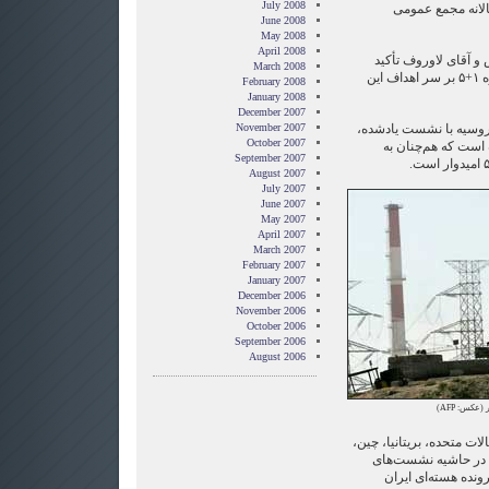
July 2008
انه مجمع عمومی
June 2008
May 2008
April 2008
و آقای لاوروف تأکید
March 2008
کرده‌اند که میان همه اعضای گروه ۱+۵ بر سر اهداف این
February 2008
January 2008
December 2007
روسیه با نشست یادشده،
November 2007
October 2007
 است که هم‌چنان به
September 2007
August 2007
July 2007
June 2007
May 2007
April 2007
March 2007
February 2007
January 2007
December 2006
November 2006
October 2006
September 2006
August 2006
هر (عکس:
AFP
)
لات متحده، بریتانیا، چین،
ا در حاشیه نشست‌های
نده هسته‌ای ایران