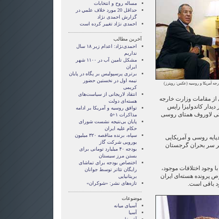
مساله روح و انتخابات
حداقل 20 مورد خلاف علمي در
گزارش احمدی نژاد
احمدی نژاد تغییر کرده است
آخرین مطالب
احمدی‌نژاد: اعدام زیر ۱۸ سال
نداریم
مشکل تامین آب در ۱۱۰۰ شهر
ایران
برتری پرسپولیس بر پگاه در پایان
نیمه اول در نخستین حضور
رجه آمریکا و روسیه (عکس: رویترز)
کریمی
انتقاد لاریجانی از سیاست‌های
 از مقامات وزارت خارجه
هسته‌ای دولت
 دیدار کاندولیزا رایس
توافق روسیه و آمریکا بر ادامه
گئی لاوروف همتای روسی
مذاکرات ۱+۵
پایان بی‌نتیجه نشست شورای
حکام علیه ایران
سپاه، برنده مناقصه ۳۲۰ میلیون
دپایه روسی و آمریکایی
یورویی شرکت گاز
ر سر بحران گرجستان
بودجه ۴۰ میلیارد تومانی برای
بستن مرز سیستان
اختصاص بودجه برای تماشای
ا وجود اختلافات موجود،
رايگان تئاتر توسط جوانان
 پرونده هسته‌ای ایران
بریتانیایی
د باقی است.
تازه‌های نشر: «شوکران»
موضوعات
آسيای ميانه
آسیا