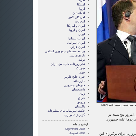
آفریقا
آمریکا
اروپا
افغانستان
امریکای لاتین
انتخابات
ايران و آمريکا
ايران و اروپا
ایران
ایران- بریتانیا
ایران-اسراییل
ایران-عراق
برنامه هسته‌ای جمهوری اسلامی
تازه‌های نشر
ترکیه
تیتر روزنامه های صبح ایران
تیتر یک
جهان
حوزه خلیج فارس
خاورمیانه
خبرهای نیمروزی
دانشجویان
زنان
عراق
ورزش
 و رییس‌جمهور روسیه (عکس:
AFP
)
پاکستان
چکیده سرمقاله های مطبوعات
مروز پنج‌شنبه در
گزارش تصويری
یم‌ها علیه جمهوری
آرشیو ماهانه
September 2008
ضرورتی برای یرگزرای این
August 2008