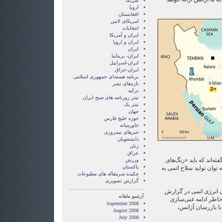
آمریکا
اروپا
افغانستان
امریکای لاتین
انتخابات
ايران و آمريکا
ايران و اروپا
ایران
ایران- بریتانیا
ایران-اسراییل
ایران-عراق
برنامه هسته‌ای جمهوری اسلامی
تازه‌های نشر
ترکیه
تیتر روزنامه های صبح ایران
تیتر یک
جهان
حوزه خلیج فارس
خاورمیانه
خبرهای نیمروزی
دانشجویان
زنان
عراق
فته‌اند که باید «زنگ‌های
ورزش
پاکستان
وان تولید سلاح اتمی به
چکیده سرمقاله های مطبوعات
گزارش تصويری
 انرژی اتمی در گزارش
آرشیو ماهانه
خاطر ادامه غنی‌سازی
September 2008
 با بازرسان آژانس،
August 2008
July 2008