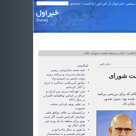
 پیشین
|
خبرخوان آر اس اس
|
پادکست
| جستجو:
اسلامی
> پایان بی‌نتیجه نشست شورای حکام
• چاپ کنید
لینکدونی
نامه محمد ستاری‌فر، رییس
شست شورای
سازمان مدیریت و برنامه ریزی
دولت خاتمی به احمدی‌نژاد
سناتور آمريکايي: مذاکره با ايران
را آغاز کرده‌ايم
متن عهدنامه مرزى بين ايران و
 که برای بررسی برنامه
عراق بر اساس توافقنامه الجزاير
شده بود، بدون صدور
در سال 1975
ایان داد.
بی نظیر بوتو، قربانی مذهب
خشونت
ترکمنستان بر خلاف توافق قبلی
خواستار افزایش قیمت گاز است
بوتو برای منطقه ما یک وزنه غیر
قابل انکار بود
ما هنوز به دنبال ماجراجو و
قهرمان هستيم و نه سياستمدار