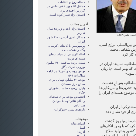
مساله روح و انتخابات
حداقل 20 مورد خلاف علمي در
گزارش احمدی نژاد
احمدی نژاد تغییر کرده است
آخرین مطالب
احمدی‌نژاد: اعدام زیر ۱۸ سال
نداریم
ی اتمی (عکس:
AFP
)
مشکل تامین آب در ۱۱۰۰ شهر
ایران
ین‌المللی انرژی اتمی،
پرسپولیس با کاپیتانی کریمی،
زارش شفاهی محمد
پگاه را شکست داد
 کار کرد.
انتقاد لاریجانی از سیاست‌های
هسته‌ای دولت
سپاه، برنده مناقصه ۳۲۰ میلیون
انیه، نماینده ایران در
یورویی شرکت گاز
ت که بهتر است «با زبان
توافق روسیه و آمریکا بر ادامه
 شود.»
مذاکرات ۱+۵
بودجه ۴۰ میلیارد تومانی برای
ی سلطانیه پس از نشست
بستن مرز سیستان
: «غربی‌ها و آمریکایی‌ها
پایان بی‌نتیجه نشست شورای
ز، موضوع هسته‌ای ایران را
حکام
اختصاص بودجه برای تماشای
رايگان تئاتر توسط جوانان
بریتانیایی
ه مشترکی از ایران
تازه‌های نشر: «شوکران»
ری از خود نشان دهد.
موضوعات
دیه اروپا روز گذشته
آسيای ميانه
 کرد که با وجود انکارهای
آسیا
 کشور به تولید سلاح
آفریقا
 به آژانس ارائه خواهد