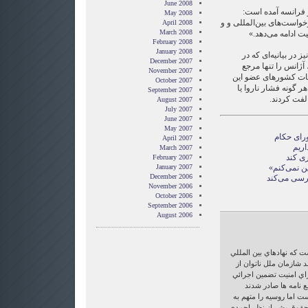
June 2008
و فرانسه آمده است:
May 2008
رخواست‌های بین‌المللی و و
April 2008
March 2008
ت ادامه می‌دهد.»
February 2008
January 2008
در بیانیه‌ای که در
December 2007
انس را تنها مرجع
November 2007
مات کشورهای عضو این
October 2007
هر گونه فشار ناروا یا
September 2007
لفت کردند.
August 2007
July 2007
June 2007
May 2007
ورای حکام
April 2007
اریم
March 2007
ری کند
February 2007
ن نمی‌کنم»
January 2007
December 2006
ررسی می‌کند
November 2006
October 2006
September 2006
August 2006
كه نهادهاي بين المللي
د شازمان ملل ناتوان از
اي امنيت تضمين اجرائي
ع نامه ها صادر شدند
ت اما روسيه را متهم به
 حقوق بشر از نظر احمدي