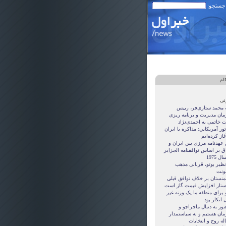
 جستجو:
ام
نی
ه محمد ستاری‌فر، رییس
مان مدیریت و برنامه ریزی
ت خاتمی به احمدی‌نژاد
ور آمريکايي: مذاکره با ايران
غاز کرده‌ايم
 عهدنامه مرزى بين ايران و
ق بر اساس توافقنامه الجزاير
ل 1975
نظیر بوتو، قربانی مذهب
نت
منستان بر خلاف توافق قبلی
ستار افزایش قیمت گاز است
 برای منطقه ما یک وزنه غیر
 انکار بود
نوز به دنبال ماجراجو و
مان هستيم و نه سياستمدار
ه روح و انتخابات