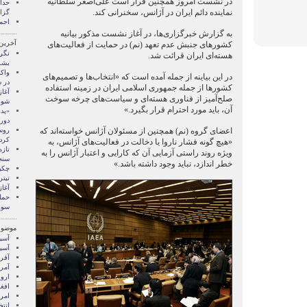
در نشست امروز همچنین قرار است علی‌اصغر سلطانیه
نماینده دائم ایران در آژانس، سخنرانی کند.
گزا
احم
به گزارش خبرگزاری‌ها، در آغاز نشست مذکور بیانیه
آخرین
کشور‌های جنبش عدم تعهد (نم) در حمایت از فعالیت‌های
نگر
هسته‌ای ایران قرائت شد.
بشر
واک
در این بیاینه از جمله آمده است که «انتخاب‌ها و تصمیم‌های
در 
کشورها از جمله جمهوری اسلامی ایران در زمینه استفاده
آغاز
صلح‌آمیز از فناوری هسته‌ای و سیاست‌های چرخه سوخت
شور
آن، باید مورد احترام قرار بگیرد.»
«پدر
دورا
اعضای گروه (نم) همچنین از مسئولان آژانس خواسته‌اند که
کرد
«هیچ گونه فشار ناروا یا دخالت در فعالیت‌های آژانس، به
تازه
ویژه روند راستی آزمایی آن که کارایی و اعتبار آژانس را به
سنج
خطر اندازد، نباید وجود داشته باشد.»
چکی
تیتر
آغا
حمل
سور
موضوع
آسيا
آسیا
آفری
آمری
اروپ
افغ
امری
انتخ