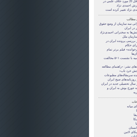
حداقل 20 مورد خلاف علمي در
رش احمدی نژاد
دی نژاد تغییر کرده است
 مطالب
انی سه سازمان از وضع حقوق
 در ایران
نش‌ها به سخنرانی احمدی‌نژاد
سازمان ملل
 بررسی پرونده ایران در
ای حکام
خوانده» فیلم برتر تمام
ن‌ها
روسیه با نشست ۱+۵ مخالفت
‌های نشر: «راهنمای مطالعه
ش خرد ناب»
ده سرمقاله‌های مطبوعات
 روزنامه‌های صبح ایران
ز سال تحصیلی جدید در ایران
ه جورج بوش به ایران و
یه
ات
ی ميانه
قا
کا
ا
انستان
کای لاتین
ابات