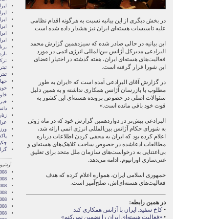
ايرا
ايرا
ایرا
در بخش دیگری از این بیانیه نسبت به هرگونه اقدام نظامی
ایرا
علیه تاسیسات هسته‌ای ایران نیز هشدار داده شده است.
ایر
ایر
این بیانیه در حالی صادر شده که سیزدهمین گزارش محمد
برن
البرادعی مدیرکل آژانس بین‌‌المللی انرژی اتمی در مورد
تازه
فعالیت‌های هسته‌ای ایران، هفته گذشته در اختیار اعضای
ترکی
این شورا قرار گرفته است.
تیتر
تیتر
جها
در گزارش آقای البرادعی آمده است که «ایران به طور
حوز
مطلوب با بازرسان آژانس همکاری نداشته و به همین دلیل
خاور
سئوالات اصلی در خصوص پرونده هسته‌ای این کشور به
خبر
قوت خود باقی مانده است.»
دان
زنا
البرادعی پیش‌تر در دوازدهمین گزارش خود که در ماه ژوئن
عرا
به شورای حکام آژانس بین‌المللی انرژی اتمی ارائه شد،
ور
اعلام کرده بود که ایران به مخفی کردن اطلاعات درباره
پاک
چکی
مطالعات ادعاشده در خصوص ساخت کلاهک‌های هسته‌ای و
گزا
بی‌اعتنایی به درخواست‌های سازمان ملل متحد برای تعلیق
غنی‌سازی اورانیوم، ادامه می‌دهد.
آرشیو 
008
جمهوری اسلامی ایران، همواره اعلام کرده که هدف
008
فعالیت‌های هسته‌ای‌اش، صلح‌آمیز است.
2008
008
008
در همین رابطه:
2008
•
کاخ سفید: ایران با آژانس همکاری کند
008
•
«فعالیت هسته‌ای ایران را تضمین نمی‌کنم»