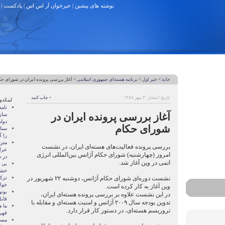
نوشته های پیشین
|
خبرخوان آر اس اس
|
پادکست
|
خانه
>
خبر اول
>
برنامه هسته‌ای جمهوری اسلامی
> آغاز بررسی پرونده ایران در شورای حک
تاریخ انتشار: ۳ مهر ۱۳۸۷
• چاپ کنید
لینکدو
نام
آغاز بررسی پرونده ایران در
ساز
دول
شورای حکام
سنات
را آ
متن
بررسی پرونده فعالیت‌های هسته‌ای ایران، در نشست
عرا
امروز (چهارشنبه) شورای حکام آژانس بین‌المللی انرژی
در سا
اتمی در وین آغاز شد.
بی 
خشو
نشست دوره‌ای شورای حکام آژانس، دوشنبه ۲۲ شهریور در
ترک
خوا
وین آغاز به کار کرده است.
بوتو
در این نشست علاوه بر بررسی پرونده هسته‌ای ایران،
قابل
تدوین بودجه سال ۲۰۰۹ آژانس و امنیت هسته‌ای و مقابله با
ما ه
تروریسم هسته‌ای، در دستور کار قرار دارد.
قهر
مسال