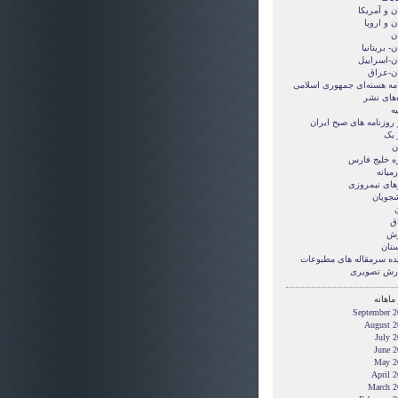
ن و آمريکا
ن و اروپا
ن
ن- بریتانیا
ان-اسراییل
ان-عراق
امه هسته‌ای جمهوری اسلامی
‌های نشر
ه
 روزنامه های صبح ایران
 یک
ن
ه خلیج فارس
میانه
های نیمروزی
شجویان
ن
ق
زش
ستان
ده سرمقاله های مطبوعات
رش تصويری
ماهانه
September 2
August 2
July 
June 2
May 2
April 
March 2