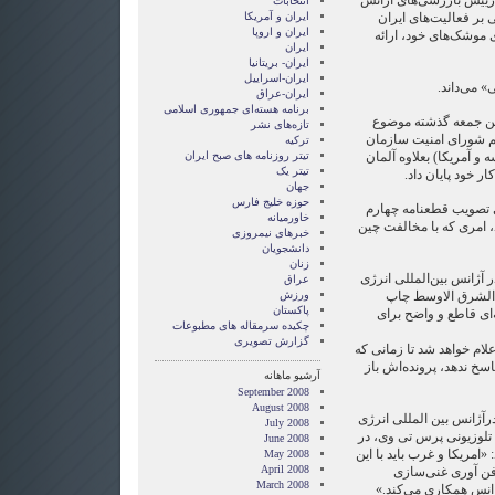
، رییس بازرسی‌های آژانس
انتخابات
 بر فعالیت‌های ایران
ايران و آمريکا
ايران و اروپا
 موشک‌های خود، ارائه
ایران
ایران- بریتانیا
ایران-اسراییل
» می‌داند.
ایران-عراق
برنامه هسته‌ای جمهوری اسلامی
ین جمعه گذشته موضوع
تازه‌های نشر
م شورای امنیت سازمان
ترکیه
ه و آمریکا) بعلاوه آلمان
تیتر روزنامه های صبح ایران
تیتر یک
ر خود پایان داد.
جهان
حوزه خلیج فارس
ی تصویب قطعنامه‌ چهارم
خاورمیانه
د، امری که با مخالفت چین
خبرهای نیمروزی
دانشجویان
زنان
 آژانس بین‌المللی انرژی
عراق
ه الشرق الاوسط چاپ
ورزش
پاکستان
‌ای قاطع و واضح برای
چکیده سرمقاله های مطبوعات
گزارش تصويری
علام خواهد شد تا زمانی که
سخ ندهد، پرونده‌اش باز
آرشیو ماهانه
September 2008
August 2008
درآژانس بین المللی انرژی
July 2008
 تلوزیونی پرس تی وی، در
June 2008
«امریکا و غرب باید با این
May 2008
April 2008
د فن آوری غنی‌سازی
March 2008
ژانس همکاری می‌کند.»