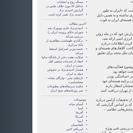
.
مساله روح و انتخابات
حداقل 20 مورد خلاف علمي در
ست که «ایران به طور
گزارش احمدی نژاد
احمدی نژاد تغییر کرده است
 نداشته و به همین دلیل
سته‌ای ایران به قوت
آخرین مطالب
احمدی‌نژاد عازم نیویورک شد
شورای حکام پرونده ایران را
زارش خود که در ماه ژوئن
بررسی می‌کند
انرژی اتمی ارائه شد،
برکناری طهماسب مظاهری از
 کردن اطلاعات درباره
بانک مرکزی
ت کلاهک‌های هسته‌ای و
نخست‌وزیر اسرائیل استعفا
ان ملل متحد برای تعلیق
می‌کند
شکایت هفت دختر از باشگاه سایپا
انتقاد از تحدیدات مذهبی اهل
تسنن در ایران
وضوع فعالیت‌های
هشدار احمدی‌نژاد در خصوص
حث خواهد بود.
حمله به ایران
 بر «ساختگی بودن
تازه‌های نشر: «واژگان نشانه –
ن برنامه هسته‌ای خود
معناشناسی»
چنان انتظار دارند
چکیده سرمقاله‌های مطبوعات
از تهران دریافت کنند.
تیتر روزنامه‌های صبح ایران
از تحقیقات آژانس درباره
موضوعات
، که بر اساس گزارشی که
آسيای ميانه
آسیا
زمایش‌هایی نظامی –
آفریقا
آمریکا
اروپا
افغانستان
ه بررسی فنی ویژه
امریکای لاتین