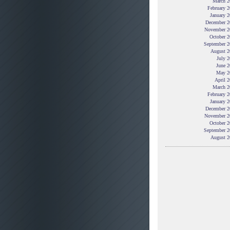
March 2
February 
January 
December 2
November 2
October 2
September 2
August 2
July 
June 2
May 2
April 
March 2
February 
January 
December 2
November 2
October 2
September 2
August 2