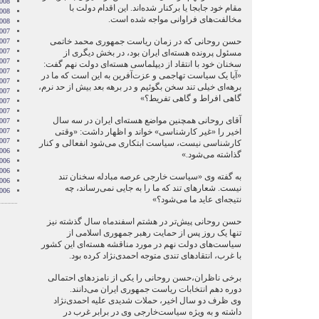
008
مقام خود جابجا یا برکنار شده‌اند. این اقدام دولت با
2008
مخالفت‌های فراوانی مواجه شده است.
2008
007
حسن روحانی که در زمان ریاست جمهوری محمد خاتمی
007
007
مسئول پرونده هسته‌ای ایران بود، در بخش دیگری از
007
سخنان خود با انتقاد از دیپلماسی هسته‌ای دولت نهم گفت:
007
«آیا یک سیاست تهاجمی و عزت‌آفرین به این است که ما در
2007
برهه‌ای خیلی تند سخن بگوئیم و در برهه بعد بیش از حد نرم،
007
گاهی افراط و گاهی تفریط؟»
007
2007
آقای روحانی همچنین مواضع هسته‌ای ایران در سه سال
007
اخیر را «غیر کارشناسی» خواند و اظهار داشت: «وقتی
2007
2007
کارشناسی نیست، سیاست ابتکاری می‌شود انفعالی و کنار
006
گذاشته می‌شود.»
006
006
به گفته وی «سیاست خارجی عرصه مبادله سخنان تند
006
نیست. شعارهای تند که ما را به جایی نمی‌رساند، چه
006
نتیجه‌ای عاید ما می‌شود؟»
حسن روحانی پیش‌تر در هشتم اسفندماه سال گذشته نیز
تنها یک روز پس از حمایت رهبر جمهوری اسلامی از
سیاست‌های دولت نهم در مورد مناقشه هسته‌ای این کشور
با غرب، انتقاد‌های تندی متوجه احمدی‌نژاد کرده بود.
برخی ناظران،حسن روحانی را یکی از نامزد‌های احتمالی
دوره دهم انتخابات ریاست جمهوری ایران می‌دانند.
وی ظرف دو سال اخیر، حملات شدیدی علیه احمدی‌نژاد
داشته و به ویژه سیاست‌خارجی وی در برابر غرب در