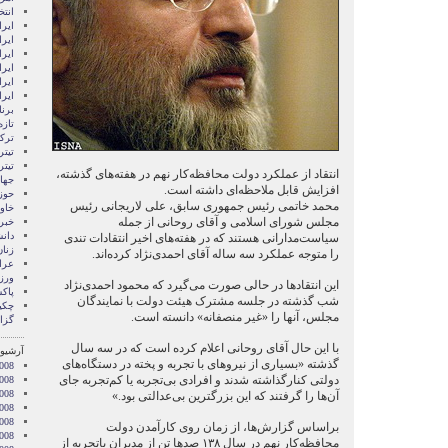
انتخ
ايرا
ايرا
ایرا
ایرا
ایر
ایر
برن
تازه
ترکی
تیتر
تیتر
انتقاد از عملکرد دولت محافظه‌کار نهم در هفته‌های گذشته،
جها
افزایش قابل ملاحظه‌ای داشته است.
حوز
محمد خاتمی رئیس جمهوری سابق، علی لاریجانی رئیس
خاور
مجلس شورای اسلامی و آقای روحانی از جمله
خبر
دان
سیاست‌مدارانی هستند که در هفته‌های اخیر انتقادات تندی
زنا
را متوجه عملکرد سه ساله آقای احمدی‌نژاد کرده‌اند.
عرا
ور
این انتقاد‌ها در حالی صورت می‌گیرد که محمود احمدی‌نژاد
پاک
شب گذشته در جلسه مشترک هیئت دولت با نمایندگان
چکی
مجلس، آنها را «غیر منصفانه» دانسته است.
گزا
با این حال آقای روحانی اعلام کرده است که در سه سال
آرشیو 
گذشته «بسیاری از نیروهای با تجربه و پخته در دستگاه‌های
008
دولتی کنارگذاشته شدند و افرادی بی‌تجربه یا کم‌تجربه جای
008
2008
‌آن‌ها را گرفتند که این بزرگترین بی‌عدالتی بود.»
008
008
براساس گزارش‌ها، از زمان روی کارآمدن دولت
2008
محافظه‌کار نهم در سال ۱۳۸ صدها تن از مدیران باتجربه از