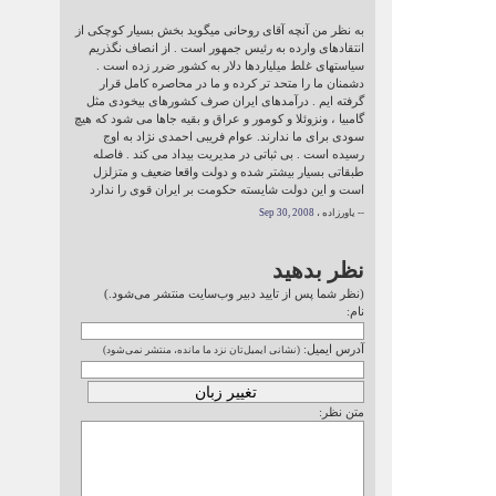
به نظر من آنچه آقای روحانی میگوید بخش بسیار کوچکی از
انتقادهای وارده به رئیس جمهور است . از انصاف نگذریم
سیاستهای غلط میلیاردها دلار به کشور ضرر زده است .
دشمنان ما را متحد تر کرده و ما در محاصره کامل قرار
گرفته ایم . درآمدهای ایران صرف کشورهای بیخودی مثل
گامبیا ، ونزوئلا و کومور و عراق و بقیه جاها می شود که هیچ
سودی برای ما ندارند. عوام فریبی احمدی نژاد به اوج
رسیده است . بی ثباتی در مدیریت بیداد می کند . فاصله
طبقاتی بسیار بیشتر شده و دولت واقعا ضعیف و متزلزل
است و این دولت شایسته حکومت بر ایران قوی را ندارد
-- یاورزاده ،
Sep 30, 2008
نظر بدهید
(نظر شما پس از تایید دبیر وب‌سایت منتشر می‌شود.)
نام:
آدرس ایمیل:
(نشانی ایمیل‌تان نزد ما مانده، منتشر نمی‌شود)
متن نظر: