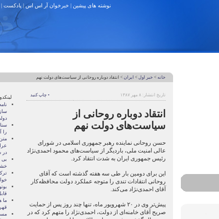
نوشته های پیشین
|
خبرخوان آر اس اس
|
پادکست
|
خانه
>
خبر اول
>
ایران
> انتقاد دوباره روحانی از سیاست‌های دولت نهم
تاریخ انتشار: ۸ مهر ۱۳۸۷
• چاپ کنید
لینکدو
نام
انتقاد دوباره روحانی از
ساز
دول
سیاست‌های دولت نهم
سنات
را آ
متن
حسن روحانی نماینده رهبر جمهوری اسلامی در شورای
عرا
عالی امنیت ملی، باردیگر از سیاست‌های محمود احمدی‌نژاد
در سا
رئیس جمهوری ایران به شدت انتقاد کرد.
بی 
خشو
این برای دومین بار طی سه هفته گذشته است که آقای
ترک
خوا
روحانی انتقادات تندی را متوجه عملکرد دولت محافظه‌کار
بوتو
آقای احمدی‌نژاد می‌کند.
قابل
ما ه
پیش‌تر وی در ۲۰ شهرویور ماه، تنها چند روز پس از حمایت
قهر
صریح آقای خامنه‌ای از دولت، احمدی‌نژاد را متهم کرد که در
مسال