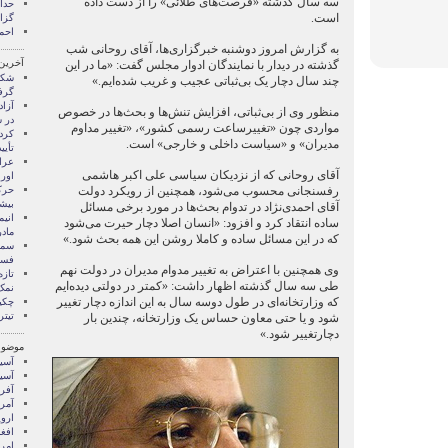
سه سال گذشته «فرصت‌های طلائی» را از دست داده
است.
گزا
احم
به گزارش امروز دوشنبه خبرگزاری‌ها، آقای روحانی شب
آخرین
گذشته در دیدار با نمایندگان ادوار مجلس گفت: «ما در این
شکا
چند سال دچار یک بی‌ثباتی عجیب و غریب شده‌ایم.»
گرف
آزاد
منظور وی از بی‌ثباتی، افزایش‌ تنش‌ها و بحث‌ها در خصوص
در 
مواردی چون «تغییرساعت رسمی کشور»، «تغییر مداوم
کرد
مدیران» و «سیاست‌ داخلی و خارجی» است.
تأیی
عرا
آقای روحانی که از نزدیکان سیاسی علی اکبر هاشمی
اورا
رفسنجانی محسوب می‌شود، همچنین از رویکرد دولت
بیش
آقای احمدی‌نژاد در تدوام بحث‌ها در مورد برخی مسائل
انی
ساده انتقاد کرد و افزود: «انسان اصلا دچار حیرت می‌شود
مادر
که در این مسائل ساده و کاملا روشن این همه بحث شود.»
سمی
فست
وی همچنین با اعتراض به تغییر مدوام مدیران در دولت نهم
تازه
طی سه سال گذشته اظهار داشت: «کمتر در دولتی دیده‌ایم
نمک
که وزارتخانه‌ای در طول دوسه سال به این اندازه دچار تغییر
چکی
تیتر
شود و یا حتی معاون حساس یک وزارتخانه، چندین بار
دچارتغییر شود.»
موضوع
آسيا
آسیا
آفری
آمری
اروپ
افغ
امری