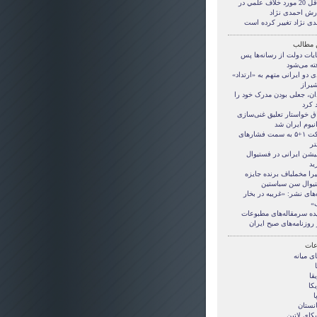
حداقل 20 مورد خلاف علمي در
رش احمدی نژاد
دی نژاد تغییر کرده است
 مطالب
یات دولت از رسانه‌ها پس
ته می‌شود
ی دو ایرانی متهم به «ارتداد»
شیراز
ان، جعلی بودن مدرک خود را
د کرد
ق خواستار تعلیق غنی‌سازی
نیوم ایران شد
حرکت ۱+۵ به سمت فشارهای
تر
میشن ایرانی در فستیوال
ید
را مخملباف برنده جایزه
یوال سن سباستین
‌های نشر: «غریبه در بخار
»
ده سرمقاله‌های مطبوعات
 روزنامه‌های صبح ایران
ات
ی ميانه
قا
کا
ا
انستان
کای لاتین