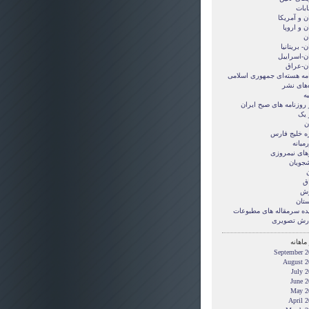
ابات
ن و آمريکا
ن و اروپا
ن
ن- بریتانیا
ان-اسراییل
ان-عراق
امه هسته‌ای جمهوری اسلامی
‌های نشر
ه
 روزنامه های صبح ایران
 یک
ن
ه خلیج فارس
میانه
های نیمروزی
شجویان
ن
ق
زش
ستان
ده سرمقاله های مطبوعات
رش تصويری
ماهانه
September 2
August 2
July 
June 2
May 2
April 