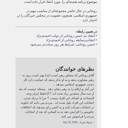
موضوع برنامه هسته‌ای را، مورد انتقاد قرار داده است.
روحانی در حال حاضر مجموعه‌ای از مناصب مهم در
جمهوری اسلامی، همچون عضویت در مجلس خبرگان را در
اختیار دارد .
در همین رابطه:
•
انتقاد تند حسن روحانی از دولت احمدی‌نژاد
•
انتقادبی‌سابقه روحانی از احمدی‌نژاد
•
حسن روحانی: شرایط هر روز سخت‌تر می‌شود
نظرهای خوانندگان
آقاي روحاني كه مشاور رهبر است ابتدا بهتر است برود به
رهبر مشاوره بدهد و به او تذكر بدهد كه حمايتت دارد كار
دست جمهوري اسلامي ميدهد ...
اين آمار و ارقام را به رهبر نشان دهد . مسئله جيست كه بعد
از سه سال منتقدين زياد شده اند ؟ آيا فقط ايران وجه
المصاحه ي اهداف اين افراد نيست ؟ جرا با نزديك شدن
انتخابات اين افراد بلبل شده اند . مردم مي دانند كه جكونه
در انتخابات شركت كنند و به كسي راي ميدهند كه اختلافات
حكومتي را افزايش دهد نه به كساني كه بعد از انتخابات
مردم را فراموش مي كنند .
-- فرهاد-فرياد ،
Sep 29, 2008