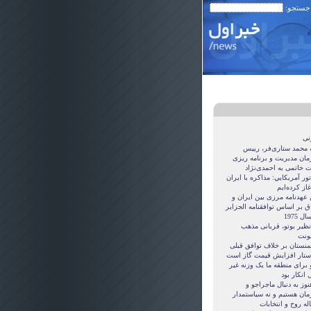
 جستجو:
نی
ه محمد ستاری‌فر، رییس
مان مدیریت و برنامه ریزی
ت خاتمی به احمدی‌نژاد
ور آمريکايي: مذاکره با ايران
غاز کرده‌ايم
 عهدنامه مرزى بين ايران و
ق بر اساس توافقنامه الجزاير
ل 1975
نظیر بوتو، قربانی مذهب
نت
منستان بر خلاف توافق قبلی
ستار افزایش قیمت گاز است
 برای منطقه ما یک وزنه غیر
 انکار بود
نوز به دنبال ماجراجو و
مان هستيم و نه سياستمدار
ه روح و انتخابات