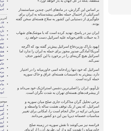
منطقه، بلکه در کل جهان به بار خواهد آورد.»
گزا
بر اساس این گزارش، در ماه‌های اخیر، چندین سیاستمدار
احم
اسرائیلی از احتمال حمله نظامی پیشدستانه به ایران برای
آخرین
جلوگیری از دستیابی این کشور به سلاح هسته‌ای سخن گفته
۴
بودند.
دانش
تازه
ایران نیز در پاسخ، تهدید کرده است که با موشک‌های شهاب
دید
3 به حملات تلافی‌جویانه علیه اسرائیل دست خواهد زد.
جای
تصو
ایهود باراک وزیردفاع اسرائیل پیش‌تر گفته بود که اگرچه
ابتلای ۱۱۴ ایرانی
آمریکا آمادگی صدور مجوز برای حمله به ایران را ندارد اما
هشد
اسرائیل هیچ گزینه‌ای را در برخورد با این کشور حذف
حمله
نمی‌کند.
خان
پس 
اسرائیل که خود تنها زرادخانه اتمی خاورمیانه را در اختیار
پرس
دارد، پیش‌تر به تاسیسات هسته‌ای عراق و خاک سوریه
فوتب
حمله کرده است.
می‌
بیا
تل‌آویو، ایران را اصلی‌ترین دشمن استراتژیک خود می‌داند و
در 
از پیشرفت‌های هسته‌ای تهران به شدت نگران است.
ابو
برخی تحلیل گران مذاکرات جاری صلح میان سوریه و
موضوع
آسيا
اسرائیل، که پس از یک توقف هشت ساله با واسطه و
آسیا
میزبانی ترکیه در حال انجام است را، امکانی برای تغییر
آفری
مناسبات خصمانه دیرپا بین این دو کشور می‌دانند.
آمری
اروپ
فرانسه نیز می‌کوشد تا نقش سوریه در زمینه صلح
افغ
خاورمیانه را تقویت کند و از این طریق آن را از انزوای
امری