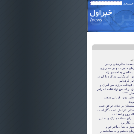
 جستجو:
نی
ه محمد ستاری‌فر، رییس
مان مدیریت و برنامه ریزی
ت خاتمی به احمدی‌نژاد
ور آمريکايي: مذاکره با ايران
غاز کرده‌ايم
 عهدنامه مرزى بين ايران و
ق بر اساس توافقنامه الجزاير
ل 1975
نظیر بوتو، قربانی مذهب
نت
منستان بر خلاف توافق قبلی
ستار افزایش قیمت گاز است
ه روح و انتخابات
 برای منطقه ما یک وزنه غیر
 انکار بود
نوز به دنبال ماجراجو و
مان هستيم و نه سياستمدار