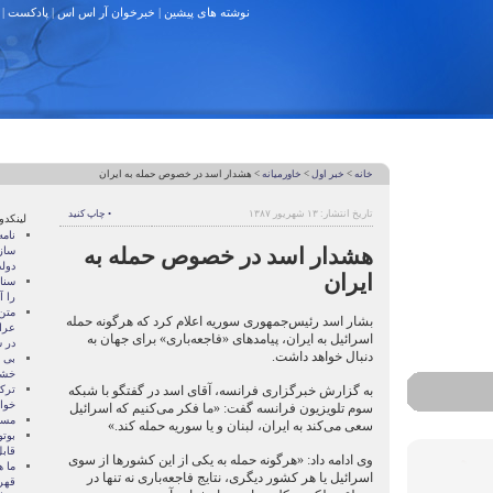
نوشته های پیشین
|
خبرخوان آر اس اس
|
پادکست
|
خانه
>
خبر اول
>
خاورمیانه
> هشدار اسد در خصوص حمله به ایران
تاریخ انتشار: ۱۳ شهریور ۱۳۸۷
• چاپ کنید
لینکدو
نام
هشدار اسد در خصوص حمله به
ساز
دول
ایران
سنات
را آ
متن
بشار اسد رئیس‌جمهوری سوریه اعلام کرد که هرگونه حمله
عرا
اسرائیل به ایران، پیامدهای «فاجعه‌باری» برای جهان به
در سا
دنبال خواهد داشت.
بی 
خشو
به گزارش خبرگزاری فرانسه، آقای اسد در گفتگو با شبکه
ترک
خوا
سوم تلویزیون فرانسه گفت: «ما فکر می‌کنیم که اسرائیل
مسال
سعی می‌کند به ایران، لبنان و یا سوریه حمله کند.»
بوتو
قابل
وی ادامه داد: «هرگونه حمله به یکی از این کشورها از سوی
ما ه
اسرائیل یا هر کشور دیگری، نتایج فاجعه‌باری نه تنها در
قهر