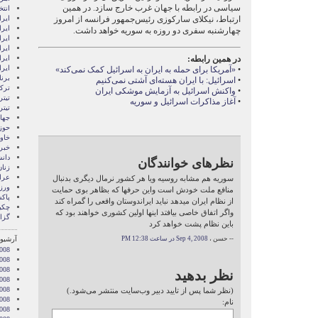
سیاسی در رابطه با جهان غرب خارج سازد. در همین
انتخ
ارتباط، نیکلای سارکوزی رئیس‌جمهور فرانسه از امروز
ايرا
ايرا
چهارشنبه سفری دو روزه به سوریه خواهد داشت.
ایرا
ایرا
در همین رابطه:
ایر
ایر
•
«آمریکا برای حمله به ایران به اسرائیل کمک نمی‌کند»
برن
•
اسرائیل: با ایران هسته‌ای آشتی نمی‌کنیم
ترکی
•
واکنش اسرائیل به آزمایش موشکی ایران
تیتر
•
آغاز مذاکرات اسرائیل و سوریه
تیتر
جها
حوز
خاور
خبر
دان
نظرهای خوانندگان
زنا
عرا
سوریه هم مشابه روسیه ویا هر کشور نرمال دیگری بدنبال
ور
منافع ملت خودش است واین حرفها که بظاهر بوی حمایت
پاک
از نظام ایران میدهد نباید ایراندوستان واقعی را گمراه کند
چکی
واگر اتفاق خاصی بیافتد اینها اولین کشوری خواهند بود که
گزا
باین نظام پشت خواهد کرد
-- حسن ،
Sep 4, 2008 در ساعت 12:38 PM
آرشیو 
008
008
2008
نظر بدهید
008
008
(نظر شما پس از تایید دبیر وب‌سایت منتشر می‌شود.)
2008
نام:
008