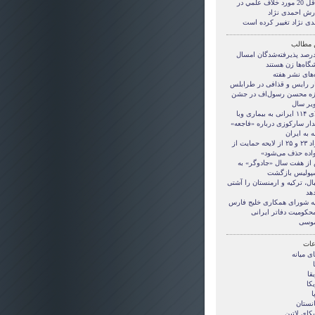
حداقل 20 مورد خلاف علمي در
رش احمدی نژاد
دی نژاد تغییر کرده است
 مطالب
۶ درصد پذیرفته‌شدگان امسال
گاه‌ها زن هستند
‌های نشر هفته
ار رایس و قذافی در طرابلس
زه محسن رسول‌اف در جشن
یر سال
 به بیماری وبا
ار سارکوزی درباره «فاجعه»
 به ایران
«مواد ۲۳ و ۲۵ از لایحه حمایت از
واده حذف می‌شود»
از هفت سال «جادوگر» به
پولیس بازگشت
ال، ترکیه و ارمنستان را آشتی
دهد
نیه شورای همکاری خلیج فارس
محکومیت دفاتر ایرانی
موسی
ات
ی ميانه
قا
کا
ا
انستان
کای لاتین