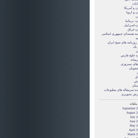
ابات
ن و آمريکا
ن و اروپا
ن
ن- بریتانیا
ان-اسراییل
ان-عراق
امه هسته‌ای جمهوری اسلامی
ه
 روزنامه های صبح ایران
 یک
ن
ه خلیج فارس
میانه
های نیمروزی
شجویان
ن
ق
زش
ستان
ده سرمقاله های مطبوعات
رش تصويری
ماهانه
September 2
August 2
July 
June 2
May 2
April 
March 2