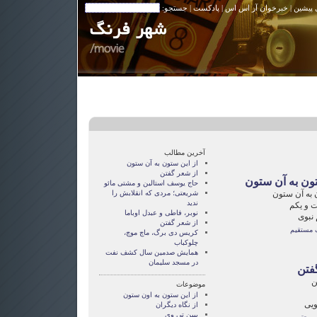
 پیشین
|
خبرخوان آر اس اس
|
پادکست
| جستجو:
آخرین مطالب
از این ستون به آن ستون
از شعر گفتن
تون به آن ستون
حاج یوسف استالین و مشتی مائو
 به آن ستون
شریعتی؛ مردی که انقلابش را
ندید
 و یکم
نوبر، فاطی و عبدل اوباما
 نبوی
از شعر گفتن
 مستقیم
کریس دی‌ برگ، ماچ موچ،
چلوکباب
همایش صدمین سال کشف نفت
در مسجد سلیمان
فتن
ن
موضوعات
از این ستون به اون ستون
ویی
از نگاه دیگران
ببین تی وی