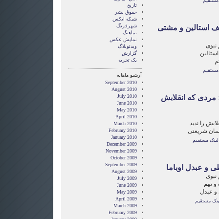
مستقیم
تاریخ
حقوق بشر
شبکه ایکس
شهرفرنگ
ف استالین و مشتی
نمآهنگ
نمایش عکس
 نبوی
ویدئوبلاگ
ستالین
گزارش
یک تجربه
م
مستقیم
آرشیو ماهانه
September 2010
August 2010
مردی که انقلابش
July 2010
June 2010
May 2010
April 2010
لابش را ندید
March 2010
حسان شریعتی
February 2010
January 2010
لینک مستقیم
December 2009
November 2009
October 2009
September 2009
ی و عبدل اوباما
August 2009
 نبوی
July 2009
 و نهم
June 2009
 و عبدل
May 2009
April 2009
ینک مستقیم
March 2009
February 2009