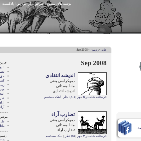
نوشته های پیشین
|
خبرخوان آر اس اس
|
پادکست
|
خانه
>
زم‌تون
> Sep 2008
Sep 2008
آخرین
اندی
تضا
اندیشه انتقادی
حق 
دموکراسی یعنی...
گفت
رسان
مانا نیستانی
هوی
اندیشه انتقادی
انتخ
فرستاده شده در ۵ مهر
|
(21) نظر
|
لینک مستقیم
قدر
آزا
آزاد
تضارب آراء
موضوع
دموکراسی یعنی...
طرح
مانا نیستانی
مانا
تضارب آراء
آرشیو 
فرستاده شده در ۳ مهر
|
(8) نظر
|
لینک مستقیم
010