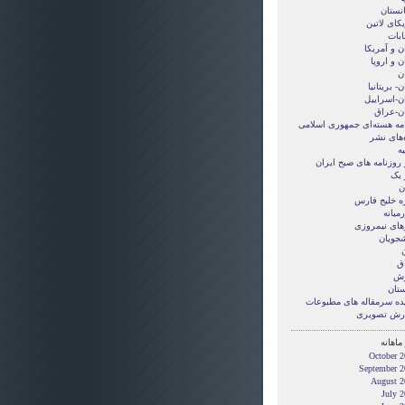
انستان
کای لاتین
ابات
ن و آمريکا
ن و اروپا
ن
ن- بریتانیا
ان-اسراییل
ان-عراق
امه هسته‌ای جمهوری اسلامی
‌های نشر
ه
 روزنامه های صبح ایران
 یک
ن
ه خلیج فارس
میانه
های نیمروزی
شجویان
ن
ق
زش
ستان
ده سرمقاله های مطبوعات
رش تصويری
ماهانه
October 2
September 2
August 2
July 