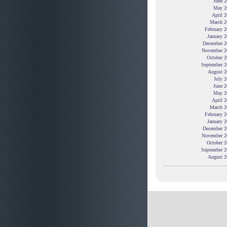
June 2
May 2
April 
March 2
February 
January 
December 2
November 2
October 2
September 2
August 2
July 
June 2
May 2
April 
March 2
February 
January 
December 2
November 2
October 2
September 2
August 2