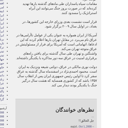
مقامات سپاه پاسداران طی ماه‌های گذشته بارها تهدید
افغ
امری
کرده‌اند که در صورت بروز جنگ می‌توانند این آبراه
انتخ
استراتژیک را مسدود ‌کنند.
ايرا
ايرا
قرار است نشست بعدی وزرای خارجه این کشور‌ها، در
ایرا
بغداد، در اوایل سال ۲۰۰۹ برگزار شود.
ایرا
ایر
آمریکا از ایران همواره به عنوان یکی از عوامل ناآرامی‌ها در
ایر
عراق نام می‌برد. در مقابل تهران بارها اعلام کرده که این
برن
تازه
ادعاها، اتهاماتی است که آمریکا برای فرار از مسئولیتش در
ترکی
عراق متوجه تهران می‌کند.
تیتر
واشنگتن و تهران طی سال گذشته برای یافتن راه‌های
تیتر
برقراری امنیت در عراق سه دور مذاکره با یکدیگر داشته‌اند.
جها
حوز
دولت نوری مالکی در عراق، دولتی شیعه ونزدیک به ایران
خاور
است. محمود احمدی‌نژاد در اسفندماه سال گذشته به عراق
خبر
دان
سفر کرد تا اولین رئیس جمهوری ایران پس از انقلاب سال
زنا
۱۳۵۷ باشد که از کشوری همسایه که هشت سال درگیر
عرا
جنگ با یکدیگر بودند دیدار می کند.
ور
پاک
چکی
گزا
آرشیو 
نظرهای خوانندگان
008
...
008
جل الخالق!!
008
2008
Oct 1, 2008
-- majid ،