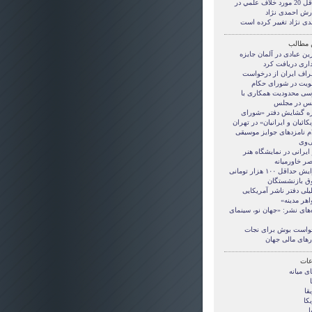
حداقل 20 مورد خلاف علمي در
رش احمدی نژاد
دی نژاد تغییر کرده است
 مطالب
ین عبادی در آلمان جایزه
داری دریافت کرد
راف ایران از درخواست
یت در شورای حکام
سی محدودیت‌ همکاری با
نس در مجلس
زه گشایش دفتر «شورای
کائیان و ایرانیان» در تهران
ام نامزدهای جوایز موسیقی
ی‌وی
 ایرانی در نمایشگاه هنر
صر خاورمیانه
افزایش حداقل ۱۰۰ هزار تومانی
ق بازنشستگان
یلی دفتر ناشر آمریکایی
اهر مدینه»
‌های نشر: «جهان نو، سینمای
واست بوش برای نجات
ارهای مالی جهان
ات
ی ميانه
قا
کا
ا