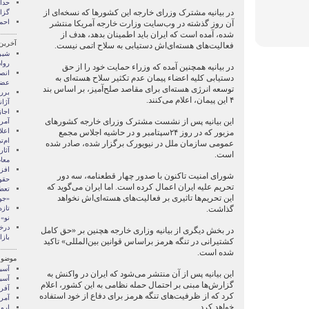
در بیانیه مشترک وزرای خارجه این کشور‌ها که نسخه‌ای از
گزا
احم
آن روز گذشته در وب‌سایت وزارت خارجه آمریکا منتشر
شده، آمده است که ایران باید اطمینان بدهد، هدف از
آخرین
فعالیت‌های هسته‌ای‌اش دستیابی به سلاح اتمی نیست.
شیر
روا
در بیانیه همچنین آمده که وزراء حمایت خود را از حق
انص
دستیابی کلیه اعضاء پیمان عدم تکثیر سلاح هسته‌ای به
عضو
توسعه انرژی هسته‌ای برای مقاصد صلح‌آمیز، بر اساس بند
برر
۴ این پیمان، اعلام می‌کنند.
آژا
اجا
این بیانیه پس از نشست مشترک وزرای خارجه کشورهای
آمری
اعل
مزبور که در روز ۲۴سپتامبر و در حاشیه اجلاس مجمع
ام‌ت
عمومی سازمان ملل در نیویورک برگزار شده، صادر شده
آثار
است.
معا
شورای امنیت تاکنون با صدور چهار قطعنامه، سه دور
حقو
تحریم علیه ایران اعمال کرده است. اما ایران می‌گوید که
تعط
این تحریم‌ها تاثیری بر فعالیت‌های هسته‌ای‌اش نخواهد
«جو
گذاشت.
تازه
نو»
درخ
در بخش دیگری از بیانیه وزاری خارجه هچنین بر «حق کامل
باز
کشتیرانی در تنگه هرمز براساس قوانین بین‌المللی» تاکید
شده است.
موضوع
آسيا
این بیانیه پس از آن منتشر می‌شود که ایران در واکنش به
آسیا
گزارش‌ها مبنی بر احتمال حمله نظامی به این کشور، اعلام
آفری
کرد که از ظرفیت‌های تنگه هرمز برای دفاع از خود استفاده
آمری
خواهد کرد.
اروپ