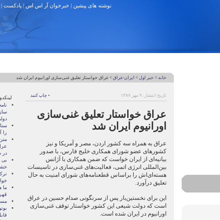
نوشته های پیشین
|
خبرخوان آر اس اس
|
پادکست
|
خانه
>
خبر اول
>
ایران-عراق
> عراق خواستار تعلیق غنی‌سازی اورانیوم ایران شد
تاریخ انتشار: ۹ مهر ۱۳۸۷
• چاپ کنید
لینکدو
نام
عراق خواستار تعلیق غنی‌سازی
ساز
دول
اورانیوم ایران شد
سنات
را آ
متن
عراق به همراه سه کشور اردن، مصر و آمریکا و نیز
عرا
کشورهای عضو شورای همکاری خلیج فارس، با صدور
در سا
بیانیه‌ای از ایران خواست که ضمن همکاری با آژانس
بی 
بین‌المللی انرژی اتمی، فعالیت‌های غنی‌سازی در تاسیسات
خشو
ترک
هسته‌ای‌اش را براساس قطعنامه‌های شورای امنیت به حال
خوا
تعلیق درآورد.
ما ه
قهر
این برای نخستین‌بار پس از سرنگونی صدام حسین در عراق
مسال
است که دولت شیعی این کشور خواستار توقف غنی‌سازی
بوتو
اورانیوم در ایران شده است.
قابل