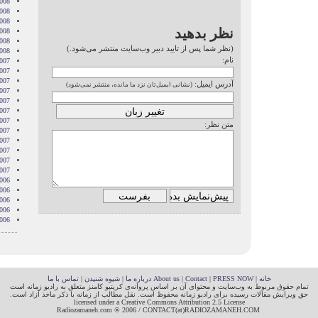
008
008
2008
نظر بدهید
008
2008
(نظر شما پس از تایید دبیر وب‌سایت منتشر می‌شود.)
2008
نام:
007
007
007
آدرس ایمیل:
(نشانی ایمیل‌تان نزد ما مانده، منتشر نمی‌شود)
007
007
2007
007
متن نظر:
007
2007
007
2007
2007
006
006
006
006
006
خانه
|
PRESS NOW
|
Contact
|
About us
درباره ما
|
شیوه شنیدن
|
تماس با ما
تمام حقوق مربوط به وب‌سایت و محتوای آن بر اساس پروانه‌ی کریتیو کامنز متعلق به رادیو زمانه است
حق ویرایش مقالات رسیده برای رادیو زمانه محفوظ است. نقل مطالب از زمانه با ذکر ماخذ آزاد است.
licensed under a Creative Commons Attribution 2.5 License
Radiozamaneh.com ® 2006 / CONTACT(at)RADIOZAMANEH.COM