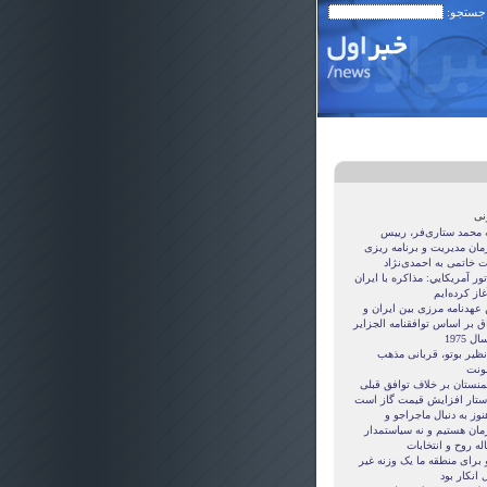
 جستجو:
نی
ه محمد ستاری‌فر، رییس
مان مدیریت و برنامه ریزی
ت خاتمی به احمدی‌نژاد
ور آمريکايي: مذاکره با ايران
غاز کرده‌ايم
 عهدنامه مرزى بين ايران و
ق بر اساس توافقنامه الجزاير
ل 1975
نظیر بوتو، قربانی مذهب
نت
منستان بر خلاف توافق قبلی
ستار افزایش قیمت گاز است
نوز به دنبال ماجراجو و
مان هستيم و نه سياستمدار
ه روح و انتخابات
 برای منطقه ما یک وزنه غیر
 انکار بود