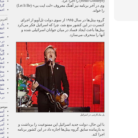
(Hello Goodbye) را اجرا کرد.
وی در آخر برنامه نیز آهنگ معروف «لت ایت بی» (Let It Be)
گزا
احم
را خواند.
آخرین
گروه بیتل‌ها در سال ۱۹۶۵ از سوی دولت تل‌آویو از اجرای
پل 
کنسرت در این کشور منع شد، چرا که اسرائیل فکر می‌کرد
انتق
بیتل‌ها باعث ایجاد فساد در میان جوانان اسرائیلی شده و
«مد
آنها را منحرف می‌سازد.
تصوی
در 
کام
وزا
آلما
فرا
انف
۱۷کشته بر جای گذاشت
پیش
ایرا
هاش
شود
نشا
سیا
در م
موضوع
آسيا
پل مک‌کارتنی در اسرائیل
آسیا
آفری
با این حال، دولت جدید اسرائیل این ممنوعیت را برداشت و
آمری
اروپ
به بازمانده سابق گروه بیتل‌ها اجازه داد در این کشور برنامه
افغ
اجرا کند.
امری