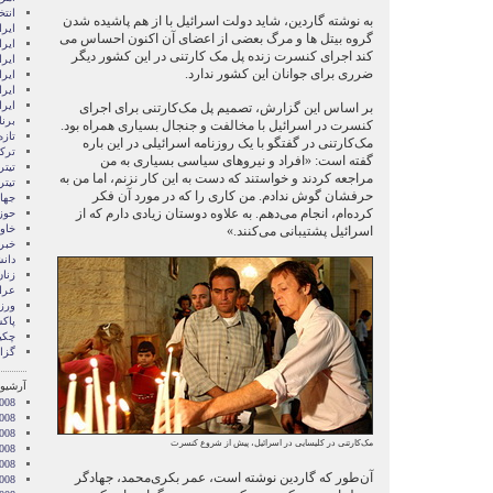
انتخ
به نوشته گاردین، شاید دولت اسرائیل با از هم پاشیده شدن
ايرا
گروه بیتل ها و مرگ بعضی از اعضای آن اکنون احساس می
ايرا
کند اجرای کنسرت زنده پل مک کارتنی در این کشور دیگر
ایرا
ضرری برای جوانان این کشور ندارد.
ایرا
ایر
ایر
بر اساس این گزارش، تصمیم پل مک‌کارتنی برای اجرای
برن
کنسرت در اسرائیل با مخالفت و جنجال بسیاری همراه بود.
تازه
مک‌کارتنی در گفتگو با یک روزنامه اسرائیلی در این باره
ترکی
گفته است: «افراد و نیروهای سیاسی بسیاری به من
تیتر
مراجعه کردند و خواستند که دست به این کار نزنم، اما من به
تیتر
حرفشان گوش ندادم. من کاری را که در مورد آن فکر
جها
کرده‌ام، انجام می‌دهم. به علاوه دوستان زیادی دارم که از
حوز
خاور
اسرائیل پشتیبانی می‌کنند.»
خبر
دان
زنا
عرا
ور
پاک
چکی
گزا
آرشیو 
008
008
2008
مک‌کارتنی در کلیسایی در اسرائیل، پیش از شروع کنسرت
008
008
آن‌طور که گاردین نوشته است، عمر بکری‌محمد، جهادگر
2008