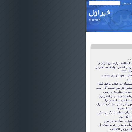
 جستجو:
نی
 عهدنامه مرزى بين ايران و
ق بر اساس توافقنامه الجزاير
ل 1975
نظیر بوتو، قربانی مذهب
نت
منستان بر خلاف توافق قبلی
ستار افزایش قیمت گاز است
ه محمد ستاری‌فر، رییس
مان مدیریت و برنامه ریزی
ت خاتمی به احمدی‌نژاد
ور آمريکايي: مذاکره با ايران
غاز کرده‌ايم
 برای منطقه ما یک وزنه غیر
 انکار بود
نوز به دنبال ماجراجو و
مان هستيم و نه سياستمدار
ه روح و انتخابات