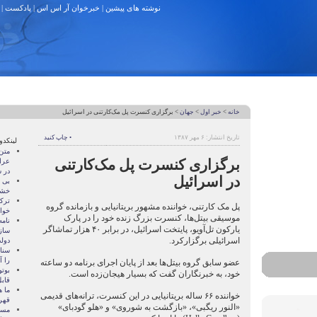
نوشته های پیشین
|
خبرخوان آر اس اس
|
پادکست
|
خانه
>
خبر اول
>
جهان
> برگزاری کنسرت پل مک‌کارتنی در اسرائیل
تاریخ انتشار: ۶ مهر ۱۳۸۷
• چاپ کنید
لینکدو
متن
برگزاری کنسرت پل مک‌کارتنی
عرا
در سا
در اسرائیل
بی 
خشو
ترک
پل مک کارتنی، خواننده مشهور بریتانیایی و بازمانده گروه
خوا
موسیقی بیتل‌ها، کنسرت بزرگ زنده خود را در پارک
نام
یارکون تل‌آویو، پایتخت اسرائیل، در برابر ۴۰ هزار تماشاگر
ساز
اسرائیلی برگزارکرد.
دول
سنات
را آ
عضو سابق گروه بیتل‌ها بعد از پایان اجرای برنامه دو ساعته
بوتو
خود، به خبرنگاران گفت که بسیار هیجان‌زده است.
قابل
ما ه
خواننده ۶۶ ساله بریتانیایی در این کنسرت، ترانه‌های قدیمی
قهر
«النور ریگبی»، «بازگشت به شوروی» و «هلو گود‌بای»
مسال