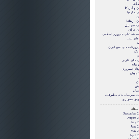
ابات
ن و آمريکا
ن و اروپا
ن
ن- بریتانیا
ان-اسراییل
ان-عراق
امه هسته‌ای جمهوری اسلامی
‌های نشر
ه
 روزنامه های صبح ایران
 یک
ن
ه خلیج فارس
میانه
های نیمروزی
شجویان
ن
ق
زش
ستان
ده سرمقاله های مطبوعات
رش تصويری
ماهانه
September 2
August 2
July 
June 2
May 2
April 