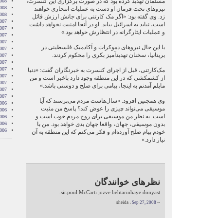
مسلمان تهدید کرده بود که در صورت برگزاری این کنسرت،
008
2008
نیروهای تحت فرمان او دست به عملیات انتحاری خواهند
2008
زد. وی گفته بود: «اگر مک کارتنی برای جانش ارزش قائل
007
است، نباید به اسرائیل بیاید. او در آنجا امنیت نخواهد داشت
007
و عملیات ایثارگرانه در انتظارش خواهد بود.»
007
007
با این حال نیروهای دموکرات و آکادمیک فلسطینی در
007
بریتانیا، سخنان تهدیدآمیز بکری را محکوم کردند.
2007
007
007
مک‌کارتنی، قبل از اجرای کنسرت به خبرنگاران گفت: «دنیا
2007
از کشمکشی که در این منطقه وجود دارد باخبر است و من
007
مایلم آمدنم به اینجا، پیامی برای صلح و دوستی باشد.»
2007
2007
وی همچنین افزود: «سال‌هاست مردم می‌پرسند که آیا
006
موسیقی می‌تواند چیزی را عوض کند؟ پاسخ من مثبت
006
است. به نظر من موسیقی برای روح مردم خوب است و
006
بدون موسیقی، جهان، واقعا جهان بدی خواهد بود. من با
006
006
خودم پیام صلح آورده‌ام و فکر می‌کنم که این منطقه به آن
نیاز دارد.»
نظرهای خوانندگان
sir.poul McCarti jozve behtarinhaye donyast.
Sep 27, 2008
-- sheida ،