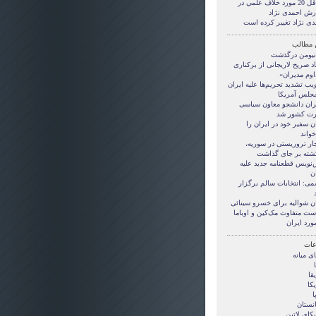
حداقل 20 مورد خلاف علمي در
رش احمدی نژاد
دی نژاد تغییر کرده است
 مطالب
نیومن درگذشت
اد صریح لاریجانی از برکناری‌
اوم مدیران»
ب تشدید تحریم‌ها علیه ایران
مجلس آمریکا
ران دانشجو معاون سیاسی
رت کشور شد
ن سفیر خود در ایران را
خواند
جار تروریستی در سوریه،
‌نویس قطعنامه جدید علیه
ن
می: انتخابات سالم برگزار
ن شوالیه برای خسرو سینائی
ست متفاوت مک‌کین و اوباما
ورد ایران
ات
ی ميانه
قا
کا
ا
انستان
کای لاتین