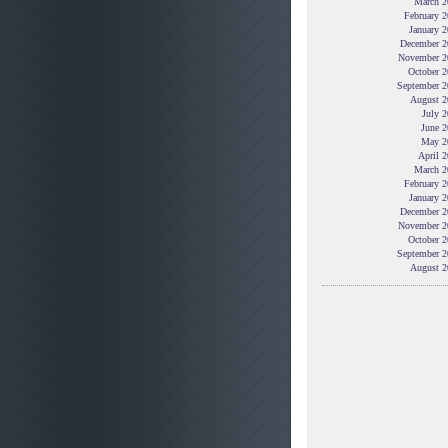
March 2
February 
January 
December 2
November 2
October 2
September 2
August 2
July 
June 2
May 2
April 
March 2
February 
January 
December 2
November 2
October 2
September 2
August 2