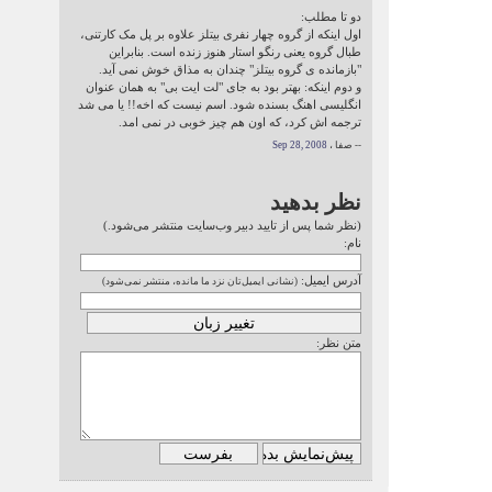
دو تا مطلب:
اول اینکه از گروه چهار نفری بیتلز علاوه بر پل مک کارتنی،
طبال گروه یعنی رنگو استار هنوز زنده است. بنابراین
"بازمانده ی گروه بیتلز" چندان به مذاق خوش نمی آید.
و دوم اینکه: بهتر بود به جای "لت ایت بی" به همان عنوان
انگلیسی اهنگ بسنده شود. اسم نیست که اخه!! یا می شد
ترجمه اش کرد، که اون هم چیز خوبی در نمی امد.
-- صفا ،
Sep 28, 2008
نظر بدهید
(نظر شما پس از تایید دبیر وب‌سایت منتشر می‌شود.)
نام:
آدرس ایمیل:
(نشانی ایمیل‌تان نزد ما مانده، منتشر نمی‌شود)
متن نظر: