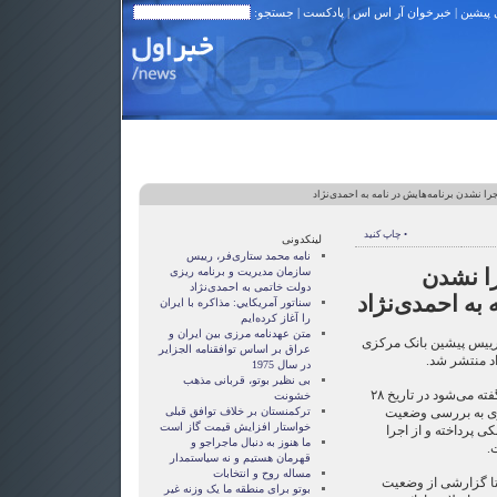
 پیشین
|
خبرخوان آر اس اس
|
پادکست
| جستجو:
را نشدن برنامه‌هایش در نامه به احمدی‌نژاد
• چاپ کنید
لینکدونی
نامه محمد ستاری‌فر، رییس
را نشدن
سازمان مدیریت و برنامه ریزی
دولت خاتمی به احمدی‌نژاد
 به احمدی‌نژاد
سناتور آمريکايي: مذاکره با ايران
را آغاز کرده‌ايم
متن عهدنامه مرزى بين ايران و
ییس پیشین بانک مرکزی
عراق بر اساس توافقنامه الجزاير
د منتشر شد.
در سال 1975
بی نظیر بوتو، قربانی مذهب
به گزارش ایسنا، در این نامه که گفته می‌شود در تاریخ ۲۸
خشونت
ی به بررسی وضعیت
ترکمنستان بر خلاف توافق قبلی
خواستار افزایش قیمت گاز است
ی پرداخته و از اجرا
ما هنوز به دنبال ماجراجو و
.
قهرمان هستيم و نه سياستمدار
مساله روح و انتخابات
تا گزارشی از وضعیت
بوتو برای منطقه ما یک وزنه غیر