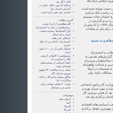
ری اسلامی ارائه دهد.
قابل انکار بود
حداقل 20 مورد خلاف علمي در
این سمت نوشته شده است،
گزارش احمدی نژاد
مت ریاست بانک مرکزی
احمدی نژاد تغییر کرده است
رح عملیات نجات سیستم
آخرین مطالب
رز» و دو گزارش در
گله مظاهری از اجرا نشدن
خصوص «ارز مصرفی دولتی در سال ۱۳۸۶» را که پیش از
برنامه‌هایش در نامه به احمدی‌نژاد
د، برای یكی از مقامات
آواز گنجشک‌ها، نماینده منتخب
ایران برای اسکار
تازه‌های نشر هفته
مظاهری به محمود
احمدی‌نژاد: اعدام زیر ۱۸ سال
نداریم
مشکل تامین آب در ۱۱۰۰ شهر
اب به احمدی‌نژاد
ایران
پرسپولیس با کاپیتانی کریمی،
 گزارش‌های تقدیمی به
پگاه را شکست داد
ت صاحبنظران و مدیران
انتقاد لاریجانی از سیاست‌های
ربی و شناخت واقع‌بینانه
هسته‌ای دولت
به تصمیمات در آن‌ها
سپاه، برنده مناقصه ۳۲۰ میلیون
 مشكلات باشد، ولی
یورویی شرکت گاز
توافق روسیه و آمریکا بر ادامه
مذاکرات ۱+۵
بودجه ۴۰ میلیارد تومانی برای
وزارت کار و امور اجتماعی
بستن مرز سیستان
ه در مورد میزان بهره و
بود. از همین رو وزیر کار
موضوعات
واستار برکناری وی شد.
آسيای ميانه
آسیا
ی با سیاست‌های اقتصادی
آفریقا
 مهم‌ترین عوامل برکناری
آمریکا