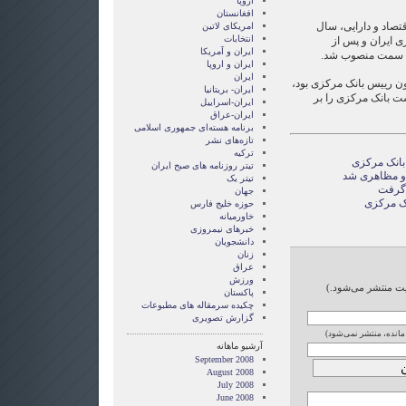
اروپا
افغانستان
صاد و دارایی، سال
امریکای لاتین
انتخابات
ی ایران و پس از
ايران و آمريکا
این سمت منصوب شد.
ايران و اروپا
ایران
ون رییس بانک مرکزی بود،
ایران- بریتانیا
ت بانک مرکزی را بر
ایران-اسراییل
ایران-عراق
برنامه هسته‌ای جمهوری اسلامی
تازه‌های نشر
ترکیه
بانک مرکزی
تیتر روزنامه های صبح ایران
 و مظاهری شد
تیتر یک
 گرفت
جهان
نک مرکزی
حوزه خلیج فارس
خاورمیانه
خبرهای نیمروزی
دانشجویان
زنان
عراق
ورزش
ایت منتشر می‌شود.)
پاکستان
چکیده سرمقاله های مطبوعات
گزارش تصويری
 مانده، منتشر نمی‌شود)
آرشیو ماهانه
September 2008
August 2008
July 2008
June 2008