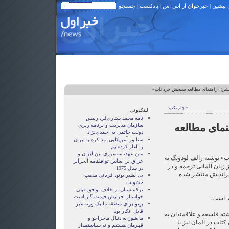
 پیشین
|
خبرخوان آر اس اس
|
پادکست
| جستجو:
نشر: «راهنمای مطالعه سنجش خرد ناب»
• چاپ کنید
لینکدونی
نامه محمد ستاری‌فر، رییس
نمای مطالعه
سازمان مدیریت و برنامه ریزی
دولت خاتمی به احمدی‌نژاد
سناتور آمريکايي: مذاکره با ايران
را آغاز کرده‌ايم
متن عهدنامه مرزى بين ايران و
 نوشته‌ رالف لودویگ به
عراق بر اساس توافقنامه الجزاير
 زبان آلمانی ترجمه و در
در سال 1975
مهراندیش منتشر شده
بی نظیر بوتو، قربانی مذهب
خشونت
ترکمنستان بر خلاف توافق قبلی
خواستار افزایش قیمت گاز است
د است.
بوتو برای منطقه ما یک وزنه غیر
قابل انکار بود
ه‌ فلسفه و علاقمندان به
ما هنوز به دنبال ماجراجو و
اب در آلمان نیز با
قهرمان هستيم و نه سياستمدار