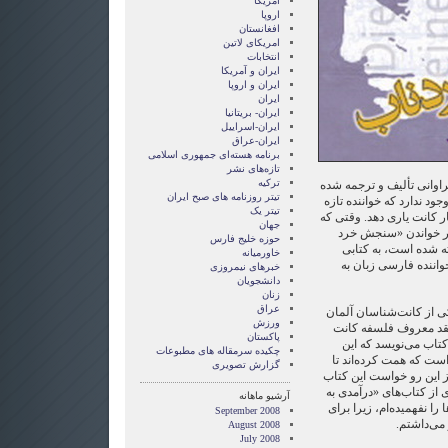
آمریکا
اروپا
افغانستان
امریکای لاتین
انتخابات
ايران و آمريکا
ايران و اروپا
ایران
ایران- بریتانیا
ایران-اسراییل
ایران-عراق
برنامه هسته‌ای جمهوری اسلامی
تازه‌های نشر
ترکیه
اوانی تألیف و ترجمه شده
تیتر روزنامه های صبح ایران
د ندارد که خواننده‌ تازه‌
تیتر یک
ثار کانت یاری دهد. وقتی که
جهان
 در خواندن «سنجش خرد
حوزه خلیج فارس
ه شده است، به کتابی
خاورمیانه
واننده‌ فارسی زبان به
خبرهای نیمروزی
دانشجویان
زنان
عراق
ی از کانت‌شناسان آلمان
ورزش
نقد معروف فلسفه کانت
پاکستان
تاب می‌نویسد که این
چکیده سرمقاله های مطبوعات
ت که همت کرده‌اند تا
گزارش تصويری
از این رو خواست این کتاب
 از کتاب‌های «درآمدی به
آرشیو ماهانه
 را نفهمیده‌ام، زیرا برای
September 2008
 می‌داشتم.
August 2008
July 2008