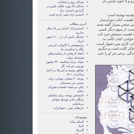
و و تا کنون چندین بار
مساله روح و انتخابات
حداقل 20 مورد خلاف علمي در
گزارش احمدی نژاد
قدمه نوشته است:
احمدی نژاد تغییر کرده است
و اهمیت کتاب دوران‌ساز
آخرین مطالب
ی سخن بسیار گفته شده
احمدی‌نژاد: اعدام زیر ۱۸ سال
 نیست. از سوی دیگر کسی
نداریم
 به اهمیت سنجش خرد ناب
مشکل تامین آب در ۱۱۰۰ شهر
خواندن کتاب کانت به
ایران
نان، کاری بس دشوار است.
پرسپولیس با کاپیتانی کریمی،
فکر کانت است و دیگری
پگاه را شکست داد
دگی. برخی نثر او را حتی
انتقاد لاریجانی از سیاست‌های
هسته‌ای دولت
سپاه، برنده مناقصه ۳۲۰ میلیون
یورویی شرکت گاز
توافق روسیه و آمریکا بر ادامه
مذاکرات ۱+۵
بودجه ۴۰ میلیارد تومانی برای
بستن مرز سیستان
پایان بی‌نتیجه نشست شورای
حکام
اختصاص بودجه برای تماشای
رايگان تئاتر توسط جوانان
بریتانیایی
تازه‌های نشر: «شوکران»
موضوعات
آسيای ميانه
آسیا
آفریقا