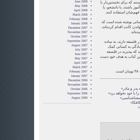
June 2008
ند که برای نخستین‌بار با
May 2008
وز باشند، یا دانشجو، یا
April 2008
 فهم‌شان استفاده کنند.
March 2008
February 2008
کسانی نوشته شده است که
January 2008
اندن کانت اقدام کرده‌اند،
December 2007
ه‌اند.
November 2007
October 2007
September 2007
 فلسفه دارند، به ساده
August 2007
 سادگی به کسانی کمک
July 2007
 که بپذیرند در فلسفه‌
June 2007
ه این کتاب به هدف خود دست
May 2007
April 2007
March 2007
February 2007
January 2007
December 2006
November 2006
 پدر و مادر»
October 2006
ا با خود نخواهد برد»
September 2006
– معناشناسی»
August 2006
کافکا»
»