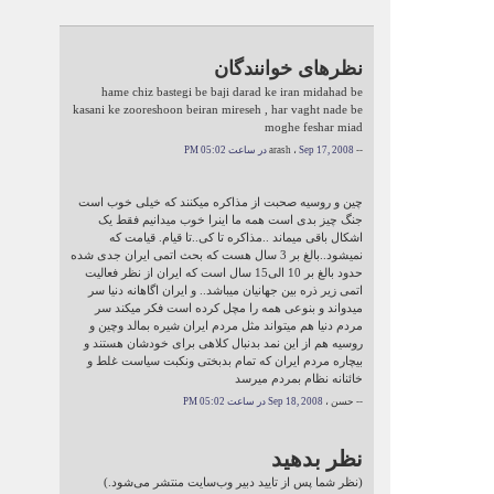
نظرهای خوانندگان
hame chiz bastegi be baji darad ke iran midahad be
kasani ke zooreshoon beiran mireseh , har vaght nade be
moghe feshar miad
-- arash ،
Sep 17, 2008 در ساعت 05:02 PM
چین و روسیه صحبت از مذاکره میکنند که خیلی خوب است
جنگ چیز بدی است همه ما اینرا خوب میدانیم فقط یک
اشکال باقی میماند ..مذاکره تا کی..تا قیام. قیامت که
نمیشود..بالغ بر 3 سال هست که بحث اتمی ایران جدی شده
حدود بالغ بر 10 الی15 سال است که ایران از نظر فعالیت
اتمی زیر ذره بین جهانیان میباشد.. و ایران اگاهانه دنیا سر
میدواند و بنوعی همه را مچل کرده است فکر میکند سر
مردم دنیا هم میتواند مثل مردم ایران شیره بمالد وچین و
روسیه هم از این نمد بدنبال کلاهی برای خودشان هستند و
بیچاره مردم ایران که تمام بدبختی ونکبت سیاست غلط و
خائنانه نظام بمردم میرسد
-- حسن ،
Sep 18, 2008 در ساعت 05:02 PM
نظر بدهید
(نظر شما پس از تایید دبیر وب‌سایت منتشر می‌شود.)