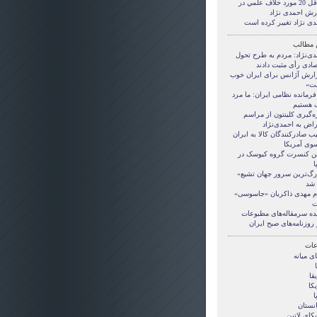
حداقل 20 مورد خلاف علمي در
رش احمدی نژاد
دی نژاد تغییر کرده است
 مطالب
دی‌نژاد: مردم به طرح تحول
صادی رأی مثبت دادند
ارش آژانس برای ایران خوب
ت»
رمانده نظامی ایران: ما مرد
 هستیم
ه‌گیری کلینتون از مراسم
راض به احمدی‌نژاد
ب صادرکنندگان کالا به ایران
سوی آمریکا
ین کنسرت گروه کیوسک در
ا
رگ‌ترین سرور جهان تشیع»
شد
ام مهدی ذاکریان «جاسوسی»
ت
ده سرمقاله‌های مطبوعات
 روزنامه‌های صبح ایران
ات
ی ميانه
قا
کا
ا
انستان
کای لاتین