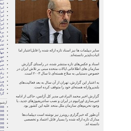
انتخ
ايرا
ايرا
ایرا
ایرا
ایر
ایر
برن
تازه
ترکی
تیتر
تیتر
سایر دیپلمات ‌ها نیز اسناد تازه ارائه شده را قابل‌اعتبار اما
جها
اثبات‌ناپذیر دانسته‌اند.
حوز
خاور
اسناد و عکس‌های تازه منتشر شده، در راستای گزارش
خبر
سازمان های اطلاعاتی ایالات متحده مبنی بر تلاش ایران در
دان
خصوص دستیابی به سلاح هسته‌ای تا سال ۲۰۰۳ است.
زنا
عرا
ور
به اعتبار این گزارش، تهران از آن سال به بعد فعالیت‌های
پاک
بلندپروازانه هسته‌ای خود را متوقف کرده است.
چکی
گزا
گزارش اخیر محمد البرادعی مدیر کل آژانس، حاکی از ادامه
غنی‌سازی اورانیوم در ایران و نصب سانتریفیوژهای جدید، با
آرشیو 
وجود تحریم‌های سازمان ملل متحد علیه این کشور بود.
008
008
آن‌طور که خبرگزاری رویترز نیز نوشته است دیپلمات‌ها
2008
مدارک تازه ارائه شده را بسیار قابل اعتماد و تخصصی
008
008
دانسته اند.
2008