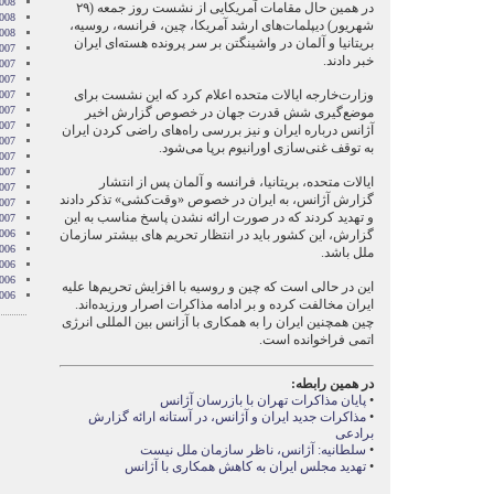
008
در همین حال مقامات آمریکایی از نشست روز جمعه (۲۹
2008
شهریور) دیپلمات‌های ارشد آمریکا، چین، فرانسه، روسیه،
2008
بریتانیا و آلمان در واشینگتن بر سر پرونده هسته‌ای ایران
007
خبر دادند.
007
007
وزارت‌خارجه ایالات متحده اعلام کرد که این نشست برای
007
007
موضع‌گیری شش قدرت جهان در خصوص گزارش اخیر
2007
آژانس درباره ایران و نیز بررسی راه‌های راضی کردن ایران
007
به توقف غنی‌سازی اورانیوم برپا می‌شود.
007
2007
ایالات متحده، بریتانیا، فرانسه و آلمان پس از انتشار
007
گزارش آژانس، به ایران در خصوص «وقت‌کشی» تذکر دادند
2007
و تهدید کردند که در صورت ارائه نشدن پاسخ مناسب به این
2007
گزارش، این کشور باید در انتظار تحریم های بیشتر سازمان
006
006
ملل باشد.
006
006
این در حالی است که چین و روسیه با افزایش تحریم‌ها علیه
006
ایران مخالفت کرده و بر ادامه مذاکرات اصرار ورزیده‌اند.
چین همچنین ایران را به همکاری با آزانس بین المللی انرژی
اتمی فراخوانده است.
در همین رابطه:
•
پایان مذاکرات تهران با بازرسان آژانس
•
مذاکرات جدید ایران و آژانس، در آستانه ارائه گزارش
برادعی
•
سلطانیه: آژانس، ناظر سازمان ملل نیست
•
تهدید مجلس ایران به کاهش همکاری با آژانس