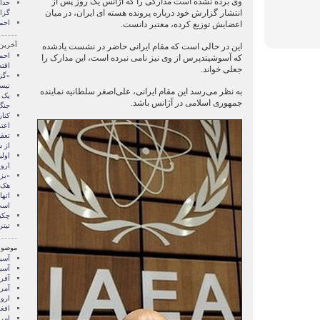
وی برده نشده است مدارکی را که آژانس یک روز پس از
انتشار گزارش خود درباره پرونده هسته ای ایران، در میان
گزا
احم
اعضایش توزیع کرده، معتبر دانست.
آخرین
این در حالی است که مقام ایرانی حاضر در نشست یادشده
احم
که آسوشیتدپرس از وی نیز نامی نبرده است، این مدارک را
اقت
جعلی خواند.
«گز
نیس
به نظر می‌رسد این مقام ایرانی، علی‌اصغر سلطانیه نماینده
یک ف
جمهوری اسلامی در آژانس باشد.
جنگ
کنار
اعت
تعقی
از 
اول
اروپ
«بز
هک 
اته
اس
چکی
تیتر
موضوع
آسيا
آسیا
آفری
آمری
اروپ
افغ
امری