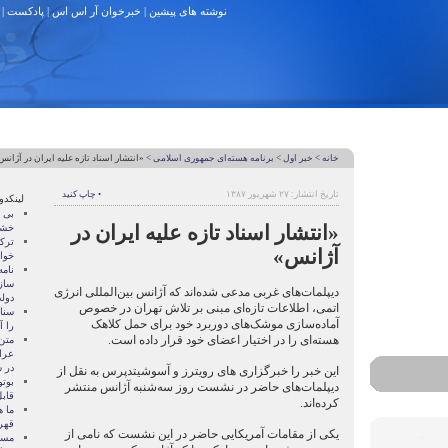
نوشته های پیشین
|
خبرخوان آر اس اس
|
پادکست
|
خانه
>
خبر اول
>
برنامه هسته‌ای جمهوری اسلامی
> «انتشار اسناد تازه علیه ایران در آژانس
تاریخ انتشار: ۲۷ شهریور ۱۳۸۷
• چاپ کنید
لینکدو
بی 
«انتشار اسناد تازه علیه ایران در
خشو
ترک
آژانس»
خوا
نام
ساز
دیپلمات‌های غربی مدعی شده‌اند که آژانس بین‌المللی انرژی
دول
اتمی، اطلاعات تازه‌ای مبنی بر تلاش تهران در خصوص
سنات
آماده‌سازی موشک‌های دوربرد خود برای حمل کلاهک
را آ
هسته‌ای را در اختیار اعضای خود قرار داده است.
متن
عرا
در سا
این خبر را خبرگزاری های رویترز و آسوشیتدپرس به نقل از
بوتو
دیپلمات‌های حاضر در نشست روز سه‌شنبه آژانس منتشر
قابل
کرده‌اند.
ما ه
قهر
یکی از مقامات آمریکایی حاضر در این نشست که نامی از
مسال