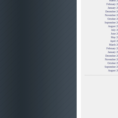
March 2
February 
January 
December 2
November 2
October 2
September 2
August 2
July 
June 2
May 2
April 
March 2
February 
January 
December 2
November 2
October 2
September 2
August 2