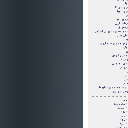
ابات
ن و آمريکا
ن و اروپا
ن
ن- بریتانیا
ان-اسراییل
ان-عراق
امه هسته‌ای جمهوری اسلامی
‌های نشر
ه
 روزنامه های صبح ایران
 یک
ن
ه خلیج فارس
میانه
های نیمروزی
شجویان
ن
ق
زش
ستان
ده سرمقاله های مطبوعات
رش تصويری
ماهانه
September 2
August 2
July 
June 2
May 2
April 