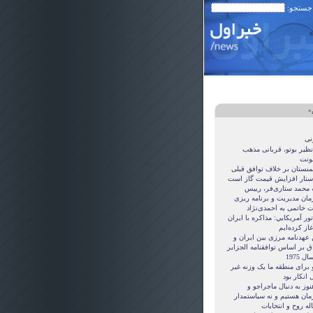
 جستجو:
»
نی
نظیر بوتو، قربانی مذهب
نت
منستان بر خلاف توافق قبلی
ستار افزایش قیمت گاز است
ه محمد ستاری‌فر، رییس
مان مدیریت و برنامه ریزی
ت خاتمی به احمدی‌نژاد
ور آمريکايي: مذاکره با ايران
غاز کرده‌ايم
 عهدنامه مرزى بين ايران و
ق بر اساس توافقنامه الجزاير
ل 1975
 برای منطقه ما یک وزنه غیر
 انکار بود
نوز به دنبال ماجراجو و
مان هستيم و نه سياستمدار
ه روح و انتخابات