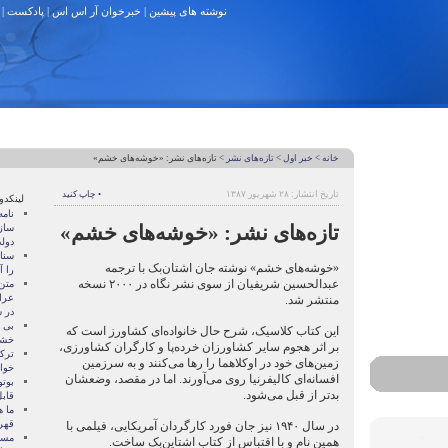
نوشته های پیشین
|
خبرخوان آر اس اس
|
پادکست
|
خانه
>
خبر اول
>
تازه‌های نشر
> تازه‌های نشر: «خوشه‌های خشم»
تاریخ انتشار: ۲۸ شهریور ۱۳۸۷
• چاپ کنید
لینکدو
نام
تازه‌های نشر: «خوشه‌های خشم»
ساز
دول
سنات
«خوشه‌های خشم» نوشته جان اشتان‌بک با ترجمه
را آ
عبدالحسین شریفیان از سوی نشر نگاه در ۲۰۰۰ نسخه
متن
عرا
منتشر شد.
در سا
بی 
این کتاب کلاسیک، شرح حال خانواده‌ای کشاورز است که
خشو
بر اثر هجوم سایر کشاورزان خرده‌پا و کارگران کشاورزی،
ترک
زمین‌های خود در اوکلاهما را رها می‌کنند و به سرزمین
خوا
افسانه‌ای کالیفرنیا روی می‌آورند. اما در مقصد، وضعشان
بوتو
بدتر از قبل می‌شود.
قابل
ما ه
قهر
در سال ۱۹۴۰ نیز جان فورد کارگردان آمریکایی، فیلمی با
مسال
همین نام و با اقتباس از کتاب اشتاین‌بک ساخت.