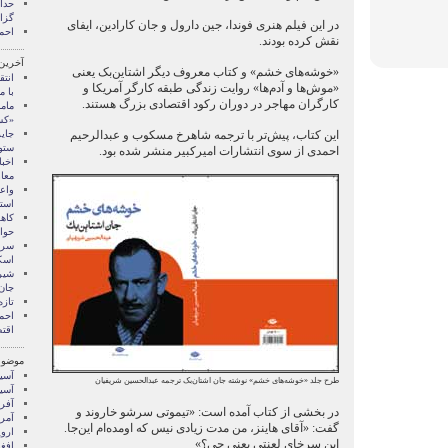
گزا
در این فیلم هنری فوندا، جین دارول و جان کارادین، ایفای
احم
نقش کرده بودند.
آخرین
«خوشه‌های خشم» و کتاب معروف دیگر اشتاین‌بک یعنی
انتق
«موش‌ها و آدم‌ها» روایت زندگی طبقه کارگر آمریکا و
با 
کارگران مهاجر در دوران رکود اقتصادی بزرگ هستند.
مام
«کس
این کتاب، پیش‌تر با ترجمه شاهرخ مسکوب و عبدالرحیم
جای
ستو
احمدی از سوی انتشارات امیرکبیر منشر شده بود.
اخب
معا
واع
است
حوا
سران
اسک
شیره
جان
تازه
احم
اقت
موضوع
آسيا
طرح جلد «خوشه‌های خشم» نوشته جان اشتان‌بک ترجمه عبدالحسین شریفیان
آسیا
آفری
در بخشی از کتاب آمده است: «تیموتی سرشو خاروند و
آمری
گفت: «آقای هاینز، من مدت زیادی نیس که اومده‌ام این‌جا.
اروپ
این سرخای لعنتی یعنی چی؟»
افغ