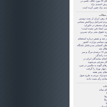
حداقل 20 مورد خلاف علمي در
رش احمدی نژاد
دی نژاد تغییر کرده است
 مطالب
اد رهبر ایران از بحث دوستی
مردم اسرائیل و واکنش مشایی
وران مستقر در خاوران:
ی اینجا دفن نشده است»
زه حقوق بشر برای نسرین
ده
ار ضد و نقیض درباره استعفای
ون سیاسی وزارت کشور
ظی آشتیانی مدیرعامل باشگاه
قلال شد
کاهش ۱۷ درصدی مرگ و میر
دث رانندگی
جام نمایندگان ایران در
ار معرفی می‌شوند
ای آلوده به ملامین در چین،
 چهار نوزاد را گرفت
‌های نشر هفته
دی‌نژاد: مردم به طرح تحول
صادی رأی مثبت دادند
ات
ی ميانه
قا
کا
ا
انستان