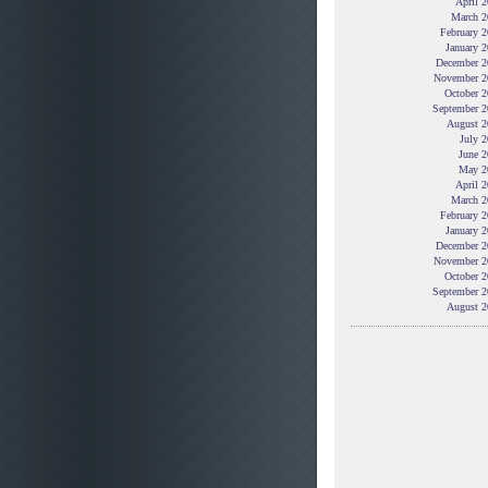
April 
March 2
February 
January 
December 2
November 2
October 2
September 2
August 2
July 
June 2
May 2
April 
March 2
February 
January 
December 2
November 2
October 2
September 2
August 2