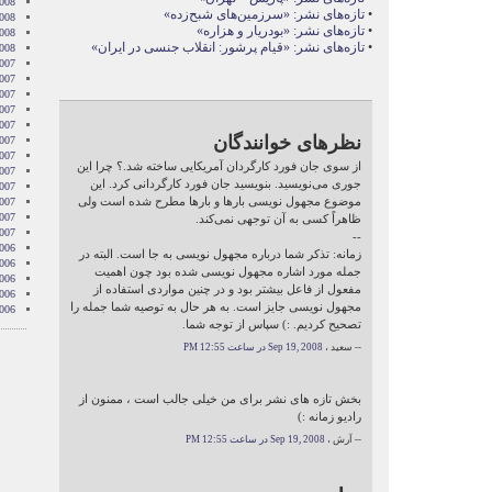
2008
•
تازه‌های نشر: «سرزمین‌های شبح‌زده»
008
•
تازه‌های نشر: «بودریار و هزاره»
2008
•
تازه‌های نشر: «قیام پرشور: انقلاب جنسی در ایران»
2008
007
007
007
007
007
نظرهای خوانندگان
2007
007
از سوی جان فورد کارگردان آمریکایی ساخته شد.؟ چرا این
007
جوری می‌نویسید. بنویسید جان فورد کارگردانی کرد. این
2007
موضوع مجهول نویسی بارها و بارها مطرح شده است ولی
007
2007
ظاهراً کسی به آن توجهی نمی‌کند.
2007
--
006
زمانه: تذکر شما درباره مجهول نویسی به جا است. البته در
006
جمله مورد اشاره مجهول نویسی شده بود چون اهمیت
006
مفعول از فاعل بیشتر بود و در چنین مواردی استفاده از
006
مجهول نویسی جایز است. به هر حال به توصیه شما جمله را
006
تصحیح کردیم. :) سپاس از توجه شما.
-- سعید ،
Sep 19, 2008 در ساعت 12:55 PM
بخش تازه های نشر برای من خیلی جالب است ، ممنون از
رادیو زمانه :)
-- آرش ،
Sep 19, 2008 در ساعت 12:55 PM