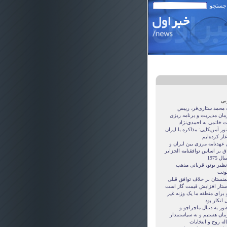
 جستجو:
نی
ه محمد ستاری‌فر، رییس
مان مدیریت و برنامه ریزی
ت خاتمی به احمدی‌نژاد
ور آمريکايي: مذاکره با ايران
غاز کرده‌ايم
 عهدنامه مرزى بين ايران و
ق بر اساس توافقنامه الجزاير
ل 1975
نظیر بوتو، قربانی مذهب
نت
منستان بر خلاف توافق قبلی
ستار افزایش قیمت گاز است
 برای منطقه ما یک وزنه غیر
 انکار بود
نوز به دنبال ماجراجو و
مان هستيم و نه سياستمدار
ه روح و انتخابات