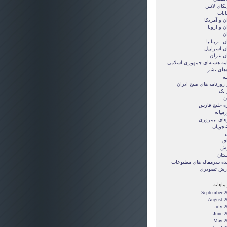
کای لاتین
ابات
ن و آمريکا
ن و اروپا
ن
ن- بریتانیا
ان-اسراییل
ان-عراق
امه هسته‌ای جمهوری اسلامی
‌های نشر
ه
 روزنامه های صبح ایران
 یک
ن
ه خلیج فارس
میانه
های نیمروزی
شجویان
ن
ق
زش
ستان
ده سرمقاله های مطبوعات
رش تصويری
ماهانه
September 2
August 2
July 
June 2
May 2