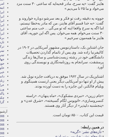
هاینز گفت: «یه سرخ، مادر قحبه‌ایه که ساعتی ۳۰ سنت مزد
امری
انتخ
می‌خواد و ما ۲۵ تا می‌دیم.»
ايرا
ايرا
جوونه یه دقیقه رفت تو فکر و بعد سرشو دوباره خواروند و
ایرا
گفت: «به خدا قسم آقای هاینز، من که مادر به‌خطا نیستم،
ایرا
اما اگه یه سرخ واقعا اینه که تو می‌گی ... خب منم ساعتی
ایر
۳۰ سنت می‌خوام. همه می‌خوان. پس اگه این جوریه، آقای
ایر
هاینز ما همه‌مون سرخیم.»
برن
تازه
ترکی
جان اشتاین بک، داستان‌نویس مشهور آمریکایی در ۱۹۰۲ در
تیتر
کالیفرنیا زاده شد. وی پس از ناتمام گذاردن تحصیلات
تیتر
دانشگاهی خود در رشته زیست‌شناسی و سال‌ها زندگی
جها
پرمشقت، سرانجام به روزنامه‌نگاری و نویسندگی روی
حوز
آورد.
خاور
خبر
اشتاین‌بک در سال ۱۹۶۲ موفق به دریافت جایزه نوبل شد.
دان
زنا
پیش از او تنها دو آمریکایی دیگر یعنی ارنست همینگوی و
عرا
ویلیام فالکنر، این جایزه را به دست آورده بودند.
ور
پاک
«جام زرین»، «نبردی مشکوک»، «ماه پنهان»، «راسته
چکی
کنسروسازی»، «اتوبوس لگام گسیخته»، «شرق عدن» و
گزا
«پنجشنبه دلپذیر» از دیگر آثار وی هستند.
آرشیو 
قیمت این کتاب، ۸۵۰۰ تومان است.
008
008
2008
در همین رابطه:
008
•
تازه‌های نشر: «گربه»
008
•
تازه‌های نشر: «پاریس – تهران»