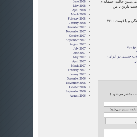
می‌بینین حالت احمقانه‌ای
June 2008
May 2008
وست دارین با من
April 2008
March 2008
February 2008
«گربه» در ۶۱ صفحه، به صورت رنگی و با قیمت ۳۶۰۰
January 2008
December 2007
November 2007
October 2007
September 2007
August 2007
ح‌زده»
July 2007
June 2007
قلاب جنسی در ایران»
May 2007
ر
April 2007
March 2007
February 2007
January 2007
December 2006
November 2006
October 2006
September 2006
ایت منتشر می‌شود.)
August 2006
 مانده، منتشر نمی‌شود)