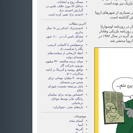
مساله روح و انتخابات
 بلژیک نیز بوده است.
حداقل 20 مورد خلاف علمي در
گزارش احمدی نژاد
 بسیاری از شهرهای اروپا
احمدی نژاد تغییر کرده است
یش گذاشته است.
آخرین مطالب
 در روزنامه لوسوار((
احمدی‌نژاد: اعدام زیر ۱۸ سال
این روزنامه بلژیکی وفادار
نداریم
مانده است. نخستین جلد ماجراهای گربه در سال ۱۹۸۶ در
مشکل تامین آب در ۱۱۰۰ شهر
روپا منتشر شد.
ایران
پرسپولیس با کاپیتانی کریمی،
پگاه را شکست داد
انتقاد لاریجانی از سیاست‌های
هسته‌ای دولت
سپاه، برنده مناقصه ۳۲۰ میلیون
یورویی شرکت گاز
توافق روسیه و آمریکا بر ادامه
مذاکرات ۱+۵
بودجه ۴۰ میلیارد تومانی برای
بستن مرز سیستان
پایان بی‌نتیجه نشست شورای
حکام
اختصاص بودجه برای تماشای
رايگان تئاتر توسط جوانان
بریتانیایی
تازه‌های نشر: «شوکران»
موضوعات
آسيای ميانه
آسیا
آفریقا