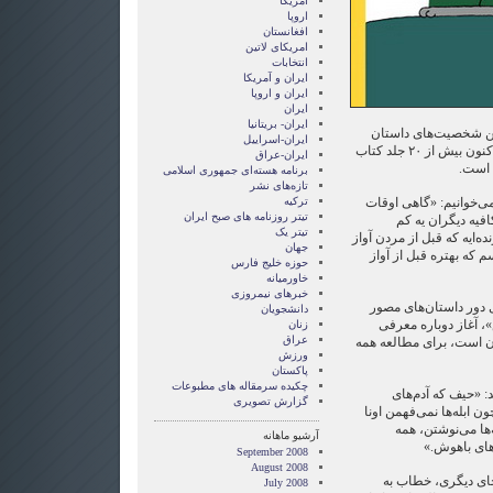
آمریکا
اروپا
افغانستان
امریکای لاتین
انتخابات
ايران و آمريکا
ايران و اروپا
ایران
ایران- بریتانیا
ین شخصیت‌های داستان
ایران-اسراییل
مصور جهان درآمد. آقای گلوک تا کنون بیش از ۲۰ جلد کتاب
ایران-عراق
 است.
برنامه هسته‌ای جمهوری اسلامی
تازه‌های نشر
می‌خوانیم: «گاهی اوقات
ترکیه
تیتر روزنامه های صبح ایران
فیه دیگران یه کم
تیتر یک
ه‌ایه که قبل از مردن آواز
جهان
م که بهتره قبل از آواز
حوزه خلیج فارس
خاورمیانه
خبرهای نیمروزی
 دور داستان‌های مصور
دانشجویان
 آغاز دوباره معرفی
زنان
عراق
ن است، برای مطالعه همه
ورزش
پاکستان
چکیده سرمقاله های مطبوعات
د: «حیف که آدم‌های
گزارش تصويری
 ابله‌ها نمی‌فهمن اونا
‌ها می‌نوشتن، همه
آرشیو ماهانه
های باهوش.»
September 2008
August 2008
ی دیگری، خطاب به
July 2008