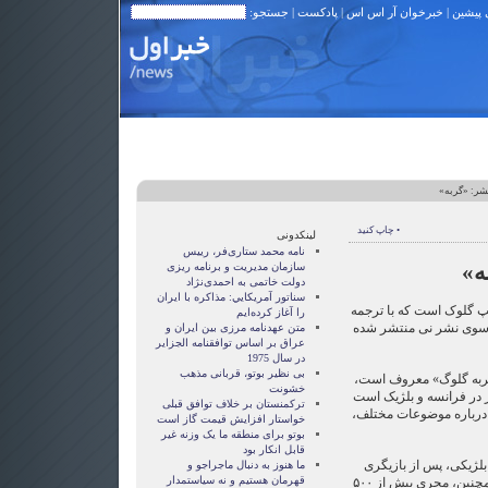
 پیشین
|
خبرخوان آر اس اس
|
پادکست
| جستجو:
نشر: «گربه»
• چاپ کنید
لینکدونی
نامه محمد ستاری‌فر، رییس
ه»
سازمان مدیریت و برنامه ریزی
دولت خاتمی به احمدی‌نژاد
سناتور آمريکايي: مذاکره با ايران
پ گلوک است که با ترجمه
را آغاز کرده‌ايم
ر ۳۳۰۰ نسخه از سوی نشر نی منتشر شده
متن عهدنامه مرزى بين ايران و
عراق بر اساس توافقنامه الجزاير
در سال 1975
بی نظیر بوتو، قربانی مذهب
ربه گلوگ» معروف است،
خشونت
در فرانسه و بلژیک است
ترکمنستان بر خلاف توافق قبلی
ه درباره موضوعات مختلف،
خواستار افزایش قیمت گاز است
بوتو برای منطقه ما یک وزنه غیر
قابل انکار بود
بلژیکی، پس از بازیگری
ما هنوز به دنبال ماجراجو و
قهرمان هستيم و نه سياستمدار
تئاتر به گویندگی روی آورد. وی همچنین، مجری بیش از ۵۰۰