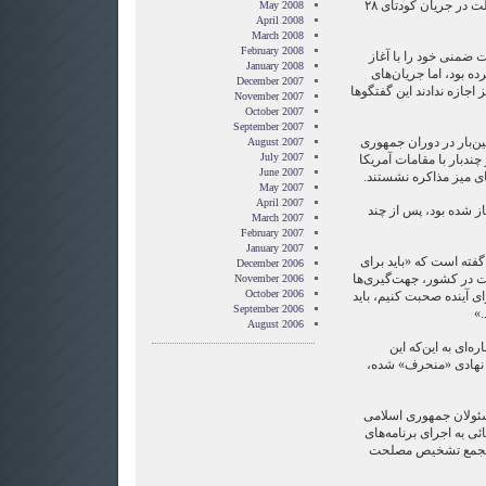
است از مردم ایران به خاطر دخالت در جریان کودتای ۲۸
May 2008
April 2008
March 2008
February 2008
 ضمنی خود را با آغاز
January 2008
ده بود، اما جریان‌های
December 2007
اجازه ندادند این گفتگو‌ها
November 2007
October 2007
September 2007
ین‌بار در دوران جمهوری
August 2007
July 2007
ند‌بار با مقامات آمریکا
June 2007
ای میز مذاکره نشستند.
May 2007
April 2007
از شده بود، پس از چند
March 2007
February 2007
January 2007
گفته است که «باید برای
December 2006
ت در كشور، جهت‌گیری‌ها
November 2006
October 2006
 آینده صحبت كنیم، باید
September 2006
.»
August 2006
‌ای به این‌که این
 نهادی «منحرف» شده،
ئولان جمهوری اسلامی
ائی به اجرای برنامه‌های
اله مصوب مجمع تشخیص مصلحت