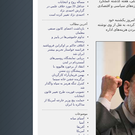
ملی، هفته گذشته عملکرد
مساله روح و انتخابات
زه‌های سیاسی و اقتصادی
حداقل 20 مورد خلاف علمي در
گزارش احمدی نژاد
احمدی نژاد تغییر کرده است
امروز یکشنبه خود
آخرین مطالب
رده، به نقل از وی نوشته
بازداشت اعضای کانون صنفی
ردن هزینه‌های اداره
معلمان
تداوم خاموشی‌ها در پاییز و
زمستان
ائتلاف حاکم بر اوکراین فروپاشید
فرانسه خواستار تحریم بیشتر
ایران شد
برپایی نمایشگاه روسپی‌های
آمستردام در لندن
انتقاد از برخورد هاليوود با
هنرپیشگان زن مسن
بهمن فرمان‌آراء کارگردان
برگزیده جشن خانه سینما
کنترل تنگه هرمز به سپاه واگذار
شد
تصویب فوریت طرح تغییر قاتون
انتخابات
حمایت پنج وزیر خارجه آمریکا از
مذاکره با ایران
موضوعات
آسيای ميانه
آسیا
آفریقا
آمریکا