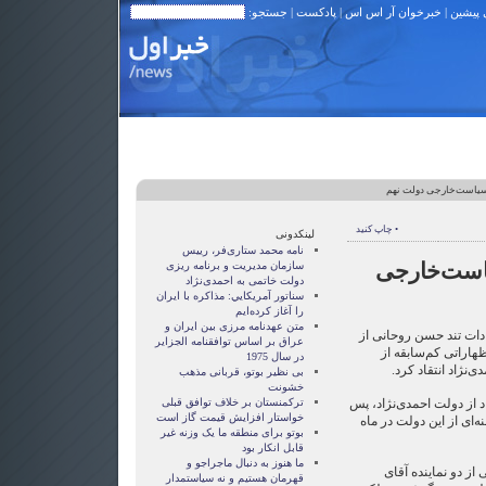
 پیشین
|
خبرخوان آر اس اس
|
پادکست
| جستجو:
 سیاست‌خارجی دولت نهم
• چاپ کنید
لینکدونی
نامه محمد ستاری‌فر، رییس
یاست‌خارجی
سازمان مدیریت و برنامه ریزی
دولت خاتمی به احمدی‌نژاد
سناتور آمريکايي: مذاکره با ايران
را آغاز کرده‌ايم
متن عهدنامه مرزى بين ايران و
دات تند حسن روحانی از
عراق بر اساس توافقنامه الجزاير
هاراتی کم‌سابقه از
در سال 1975
نژاد انتقاد کرد.
بی نظیر بوتو، قربانی مذهب
خشونت
د از دولت احمدی‌نژاد، پس
ترکمنستان بر خلاف توافق قبلی
خواستار افزایش قیمت گاز است
ه‌ای از این دولت در ماه
بوتو برای منطقه ما یک وزنه غیر
قابل انکار بود
ما هنوز به دنبال ماجراجو و
 از دو نماینده آقای
قهرمان هستيم و نه سياستمدار