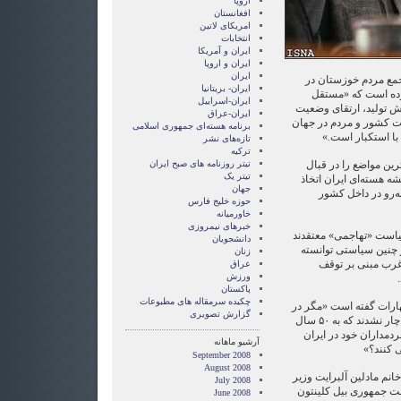
اروپا
افغانستان
امریکای لاتین
انتخابات
ايران و آمريکا
ايران و اروپا
ایران
جمع مردم خوزستان در
ایران- بریتانیا
ده است که «مستقل
ایران-اسراییل
ش تولید، ارتقای وضعیت
ایران-عراق
یت كشور و مردم در جهان
برنامه هسته‌ای جمهوری اسلامی
با استكبار است.»
تازه‌های نشر
ترکیه
ین مواضع را در قبال
تیتر روزنامه های صبح ایران
تیتر یک
ه هسته‌ای ایران اتخاذ
جهان
نه‌رو در داخل کشور
حوزه خلیج فارس
خاورمیانه
خبرهای نیمروزی
یاست «تهاجمی» معتقدند
دانشجویان
ز چنین سیاستی توانسته
زنان
 غرب مبنی بر توقف
عراق
ورزش
پاکستان
چکیده سرمقاله های مطبوعات
هارات گفته است «مگر در
گزارش تصويری
زمان دولت قبل رهبران آمریكا ناچار نشدند كه به ۵۰ سال
مداران خود در ایران
آرشیو ماهانه
 كنند؟»
September 2008
August 2008
انم مادلین آلبرایت وزیر
July 2008
ت جمهوری بیل کلینتون
June 2008