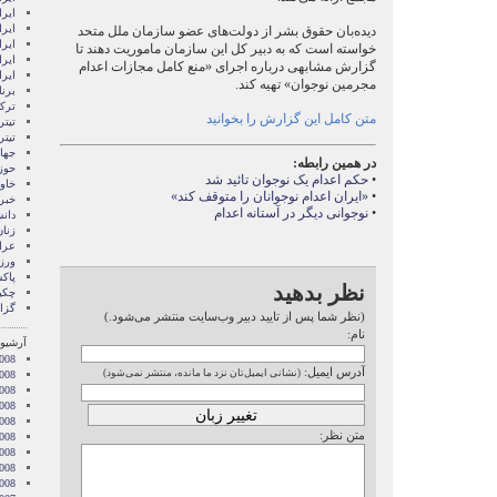
ايرا
ایرا
دیده‌بان‌ حقوق بشر از دولت‌های عضو سازمان ملل متحد
ایرا
خواسته است که به دبیر کل این سازمان ماموریت دهند تا
ایر
گزارش مشابهی درباره اجرای «منع کامل مجازات اعدام
ایر
مجرمین نوجوان» تهیه کند.
برن
ترکی
متن کامل این گزارش را بخوانید
تیتر
تیتر
جها
در همین رابطه:
حوز
•
حکم اعدام یک نوجوان تائید شد
خاور
•
«ایران اعدام نوجوانان را متوقف کند»
خبر
•
نوجوانی دیگر در آستانه اعدام
دان
زنا
عرا
ور
پاک
نظر بدهید
چکی
گزا
(نظر شما پس از تایید دبیر وب‌سایت منتشر می‌شود.)
نام:
آرشیو 
008
آدرس ایمیل:
(نشانی ایمیل‌تان نزد ما مانده، منتشر نمی‌شود)
008
2008
008
008
متن نظر:
2008
008
2008
2008