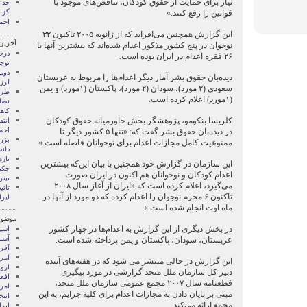
نیاز برای حمایت از حقوق کودکان، تناقض‌های موجود با
قوانین را رفع کنند.»
گزا
احم
این گزارش همچنین می‌افراید که از ژانویه ۲۰۰۵ تاکنون ۳۲
آخرین
نوجوان در پنج کشور مذکور اعدام شده‌اند که بیشترین آنها با
درخ
۲۶ فقره اعدام در ایران بوده است.
نوجو
دوم
دیده‌بان حقوق بشر آمار دیگر اعدام‌ها را مربوط به عربستان
لرزا
سعودی (۲ مورد)، سودان (۲ مورد)، پاکستان (۱مورد) و یمن
طرح
(۱مورد) اعلام کرده است.
نصا
کاه
کلریسا بنکومو، پژوهشگر بخش خاورمیانه حقوق کودکان
انتق
احمد
در دیده‌بان حقوق بشر گفت که: «تنها ۵ کشور دیگر تا
بزر
ممنوعیت کامل مجازات اعدام برای نوجوانان فاصله است.»
دان
تازه
این سازمان در گزارش خود همچنین با بیان این‌که بیشترین
چکی
اعدام کودکان و نوجوانان هم اکنون در ایران صورت
تیتر
می‌گیرد، اعلام کرده است که «ایران از آغاز سال ۲۰۰۸
تائی
تاکنون ۶ مجرم نوجوان را اعدام کرده که دو مورد از آنها در
ایرا
ماه اوت انجام شده است.»
موضوع
در بخش دیگری از این گزارش به اعدام‌ها در چهار کشور
آسيا
آسیا
عربستان، سودان، پاکستان و یمن پرداخته شده است.
آفری
آمری
این گزارش در حالی منتشر می شود که در هفته‌های آینده
اروپ
دبیر کل سازمان ملل متحد گزارشی در مورد پیگیری
افغ
قطعنامه سال ۲۰۰۷ مجمع عمومی سازمان ملل متحد،
امری
مبنی بر پایان دادن به مجازات اعدام برای کلیه جرایم، به این
انتخ
مجمع ارائه می‌کند.
ايرا