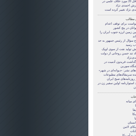
حداقل 20 مورد خلاف علمي در
رش احمدی نژاد
دی نژاد تغییر کرده است
 مطالب
واست برای توقف اعدام
انان در پنج کشور
ین زمین لرزه جنوب ایران را
ند
 سؤال از رئیس جمهور به حد
ب رسید
ش تولید نفت از سوی اوپک
اد تند حسن روحانی از دولت
ی‌نژاد
گداشت فریدون آدمیت در
شگاه سوربن
‌های نشر: «دیوانه‌ای در شهر»
ده سرمقاله‌های مطبوعات
 روزنامه‌های صبح ایران
د استوارنامه اولین سفیر زن در
ن
ات
ی ميانه
قا
کا
ا
انستان
کای لاتین
ابات
ن و آمريکا