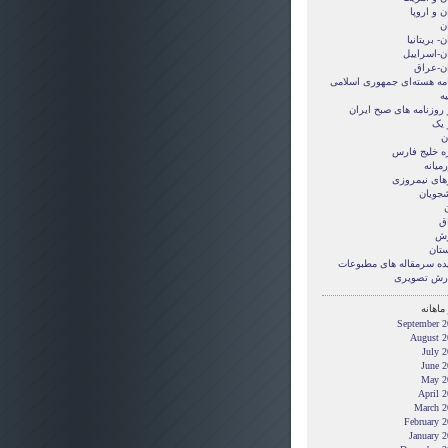
ن و اروپا
ن
ن- بریتانیا
ان-اسراییل
ان-عراق
امه هسته‌ای جمهوری اسلامی
ه
 روزنامه های صبح ایران
 یک
ن
ه خلیج فارس
میانه
های نیمروزی
شجویان
ن
ق
زش
ستان
ده سرمقاله های مطبوعات
رش تصويری
ماهانه
September 2
August 2
July 
June 2
May 2
April 
March 2
February 
January 