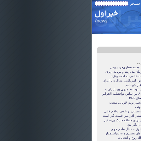
 جستجو:
نی
ه محمد ستاری‌فر، رییس
مان مدیریت و برنامه ریزی
ت خاتمی به احمدی‌نژاد
ور آمريکايي: مذاکره با ايران
غاز کرده‌ايم
 عهدنامه مرزى بين ايران و
ق بر اساس توافقنامه الجزاير
ل 1975
نظیر بوتو، قربانی مذهب
نت
منستان بر خلاف توافق قبلی
ستار افزایش قیمت گاز است
 برای منطقه ما یک وزنه غیر
 انکار بود
نوز به دنبال ماجراجو و
مان هستيم و نه سياستمدار
ه روح و انتخابات