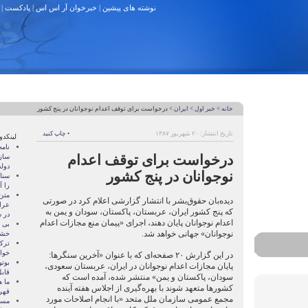
نوشته های پیشین
|
خبرخوان آر اس اس
|
پادکست
|
خانه
>
خبر اول
>
ایران
> درخواست برای توقف اعدام نوجوانان در پنج کشور
تاریخ انتشار: ۲۰ شهریور ۱۳۸۷
• چاپ کنید
لینکدو
نام
درخواست برای توقف اعدام
ساز
دول
نوجوانان در پنج کشور
سنات
را آ
متن
دیده‌بان حقوق‌بشر با انتشار گزارشی اعلام کرد در صورتی
عرا
که پنج کشور ایران، عربستان، پاکستان، سودان و یمن به
در سا
اعدام نوجوانان پایان دهند، اجرای «پیمان منع مجازات اعدام
بی 
نوجوانان» جهانی خواهد شد.
خشو
ترک
خوا
در این گزارش ۲۰ صفحه‌ای که با عنوان «آخرین سنگرها:
بوتو
پایان مجازات اعدام نوجوانان در ایران، عربستان سعودی،
قابل
سودان، پاکستان و یمن» منتشر شده، آمده است که
ما ه
کشور‌ها متعهد شوند با بهره‌گیری از اجلاس هفته آینده
قهر
مجمع عمومی سازمان ملل متحد «با انجام اصلاحات مورد
مسال