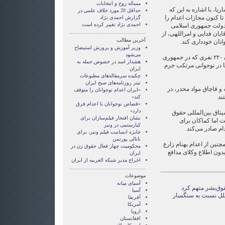
مساله روح و انتخابات
ا، با اشاره به این که
حداقل 20 مورد خلاف علمي در
تا کنون مجازات اعدام را
گزارش احمدی نژاد
احمدی نژاد تغییر کرده است
، از دولت جمهوری اسلامی
ایان فدایی و امراللهی، از
آخرین مطالب
انان خودداری کند.
وزیر آموزش و پرورش استیضاح
می‌شود
آقای کلویل گفته است که از میان ۲۲۰ نفری که در جمهوری
هشدار اسد در خصوص حمله به
ه‌اند، ۶ تن از آنها در نوجوانی مرتکب جرم
ایران
چکیده سرمقاله‌های مطبوعات
تیتر روزنامه‌های صبح ایران
و قاچاق مواد مخدر، در
«ایران اعدام نوجوانان را متوقف
ند.
کند»
«قصاص نوجوانان با اعدام فرق
دارد»
ثاق بین‌المللی حقوق
نشان افتخار فیلم‌سازان برای
 اما کماکان برای
کیارستمی در ونیز
جايزه انسانيت فيلم ونيز، برای
ناتالی پورتمن
ین از اعدام بهنام زارع
محکومیت چهار فعال حقوق زن در
دون اطلاع وکلای مدافع
ایران
اخراج مدیر شبکه العربیه از ایران
موضوعات
آسيای ميانه
قوق‌بشر متهم کرد
آسیا
لل نسبت به سنگسار
آفریقا
آمریکا
اروپا
افغانستان