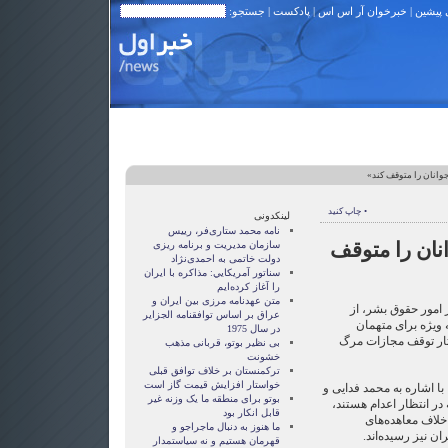
 پیشین
|
خبرخوان آر اس اس
|
پادکست
| جستجو:
وانان را متوقف کند»
• چاپ کنید
لینکدونی
نامه محمد ستاری‌فر، رییس
نان را متوقف
سازمان مدیریت و برنامه ریزی
دولت خاتمی به احمدی‌نژاد
سناتور آمريکايي: مذاکره با ايران
را آغاز کرده‌ايم
متن عهدنامه مرزى بين ايران و
امور حقوق بشر، از
عراق بر اساس توافقنامه الجزاير
ه ویژه برای متهمان
در سال 1975
ستار توقف مجازات مرگ
بی نظیر بوتو، قربانی مذهب
خشونت
ترکمنستان بر خلاف توافق قبلی
خواستار افزایش قیمت گاز است
با اشاره به محمد فدایی و
بوتو برای منطقه ما یک وزنه غیر
 در انتظار اعدام هستند،
قابل انکار بود
خلاف معاهده‌های
ما هنوز به دنبال ماجراجو و
ان نیز رسیده‌اند.
قهرمان هستيم و نه سياستمدار