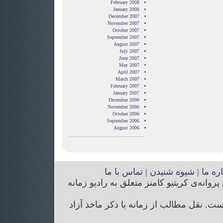
February 2008
January 2008
December 2007
November 2007
October 2007
September 2007
August 2007
July 2007
June 2007
May 2007
April 2007
March 2007
February 2007
January 2007
December 2006
November 2006
October 2006
September 2006
August 2006
اره ما
|
شیوه شنیدن
|
تماس با ما
انه‌ی کریتیو کامنز متعلق به رادیو زمانه
. نقل مطالب از زمانه با ذکر ماخذ آزاد