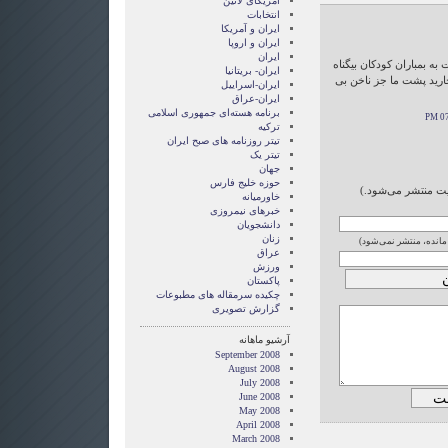
امریکای لاتین
انتخابات
ايران و آمريکا
ايران و اروپا
ایران
به بمباران کودکان بیگناه
ایران- بریتانیا
ارید پشت ما جز ناخن بی
ایران-اسراییل
ایران-عراق
برنامه هسته‌ای جمهوری اسلامی
ترکیه
تیتر روزنامه های صبح ایران
تیتر یک
جهان
حوزه خلیج فارس
ایت منتشر می‌شود.)
خاورمیانه
خبرهای نیمروزی
دانشجویان
زنان
 مانده، منتشر نمی‌شود)
عراق
ورزش
پاکستان
چکیده سرمقاله های مطبوعات
گزارش تصويری
آرشیو ماهانه
September 2008
August 2008
July 2008
June 2008
May 2008
April 2008
March 2008