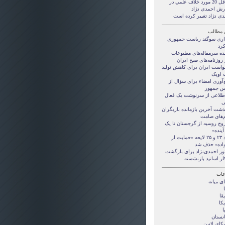
حداقل 20 مورد خلاف علمي در
رش احمدی نژاد
دی نژاد تغییر کرده است
 مطالب
اری سوگند ریاست جمهوری
کرد
ده سرمقاله‌های مطبوعات
 روزنامه‌های صبح ایران
واست ایران برای کاهش تولید
 اوپک
‌آوری امضاء برای سؤال از
س جمهور
اطلاعی از سرنوشت یک فعال
ی
ذشت آخرین بازمانده بازیگران
م‌های صامت
وج روسیه از گرجستان تا یک
آینده»
مواد ۲۳ و ۲۵ لایحه «حمایت از
واده» حذف شد
ور احمدی‌نژاد برای بازگشت
ار اساتید بازنشسته
ات
ی ميانه
قا
کا
ا
انستان
کای لاتین