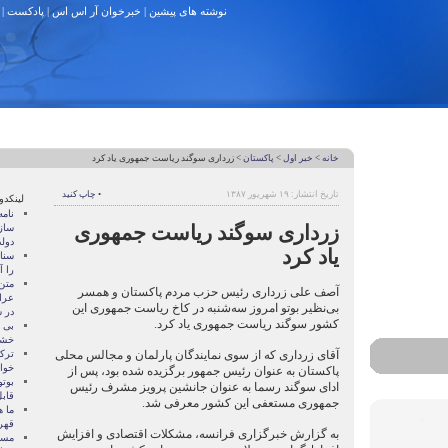
نوشته های پیشین
|
خبرخوان آر اس اس
|
پادکست
|
خانه
>
خبر اول
>
پاکستان
> زرداری سوگند ریاست جمهوری یاد کرد
تاریخ انتشار: ۱۹ شهریور ۱۳۸۷
• چاپ کنید
لینکدو
نام
زرداری سوگند ریاست جمهوری
ساز
دول
یاد کرد
سنات
را آ
متن
آصف علی زرداری رئیس حزب مردم پاکستان و همسر
عرا
بی‌نظیر بوتو امروز سه‌شنبه در کاخ ریاست جمهوری این
در سا
کشور سوگند ریاست جمهوری یاد کرد.
بی 
خشو
آقای زرداری که از سوی نمایندگان پارلمان و مجالس محلی
ترک
خوا
پاکستان به عنوان رئیس جمهور برگزیده شده بود، پس از
بوتو
ادای سوگند رسما به عنوان جانشین پرویز مشرف رئیس
قابل
جمهوری مستعفی این کشور معرفی شد.
ما ه
قهر
به گزارش خبرگزاری فرانسه، مشکلات اقتصادی و افزایش
مسال