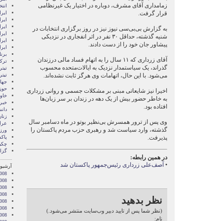
زمامداری آقای مشرف، دوباره در اختیار یک غیرنظامی
انتخ
قرار گرفت.
ايرا
ايرا
ایرا
به گزارش بی‌بی‌سی نیوز نیز در روز برگزاری انتخابات در
ایرا
شنیه گذشته، حداقل ۳۰ نفر در اثر انفجاری در نزدیکی
ایر
پیشاور جان خود را از دست دادند.
ایر
برن
آقای زرداری که ۱۱ سال را به اتهام فساد مالی درزندان
ترکی
گذراند، یک سیاستمدار نزدیک به ایالات‌متحده محسوب
تیتر
می‌شود. با این حال، اتهامات وی هرگز ثابت نشده‌اند.
تیتر
جها
حوز
اخیرا نیز شایعاتی مبنی بر مشکلات جسمی و روانی زرداری
خاور
به خاطر حضور بیش از یک دهه در زندان بر سر زبان‌ها
خبر
افتاده بود.
دان
زنا
وی پس از ترور همسرش بی‌نظیر بوتو در ماه دسامبر سال
عرا
گذشته، وارد سیاست شد و رهبری حزب مردم پاکستان را
ور
پذیرفت.
پاک
چکی
گزا
در همین رابطه:
•
آصف‌علی زرداری رئیس‌جمهور پاکستان شد
آرشیو 
008
008
2008
008
نظر بدهید
008
2008
(نظر شما پس از تایید دبیر وب‌سایت منتشر می‌شود.)
008
نام: