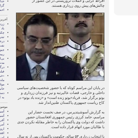
افراط گرایی و حملات تروریستی در این کشور از
چالش‌های پیش روی زرداری هستند.
گزا
احم
آخرین
زرد
یاد 
چکی
تیتر
درخ
نفت
جمع
ریی
بی‌
مدن
درگ
فیل
«خر
ماه 
در پایان این مراسم کوتاه که با حضور شخصیت‌های سیاسی
خان
داخلی و خارجی، قضات عالیرتبه و نیز فرزندان زرداری و
دست
بوتو برگزار شد، فریاد«بوتو زنده است» و «زنده باد بوتو» در
به ک
کاخ ریاست جمهوری پاکستان طنین‌انداز شد.
موضوع
آسيا
به گزارش آسوشیتدپرس، در صف نخست حضار این
آسیا
مراسم، حامد کرزی رئیس جمهوری افغانستان حضور
آفری
داشت که دولت وی پاکستان را به خاطر مقابله نکردن جدی
آمری
با طالبان مورد اتهام قرار داده است.
اروپ
افغ
با انتخاب زرداری ۵۳ ساله، حکومت پاکستان پس از نه سال
امری