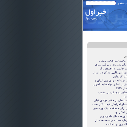
 جستجو:
نی
ه محمد ستاری‌فر، رییس
مان مدیریت و برنامه ریزی
ت خاتمی به احمدی‌نژاد
ور آمريکايي: مذاکره با ايران
غاز کرده‌ايم
 عهدنامه مرزى بين ايران و
ق بر اساس توافقنامه الجزاير
ل 1975
نظیر بوتو، قربانی مذهب
نت
منستان بر خلاف توافق قبلی
ستار افزایش قیمت گاز است
 برای منطقه ما یک وزنه غیر
 انکار بود
نوز به دنبال ماجراجو و
مان هستيم و نه سياستمدار
ه روح و انتخابات