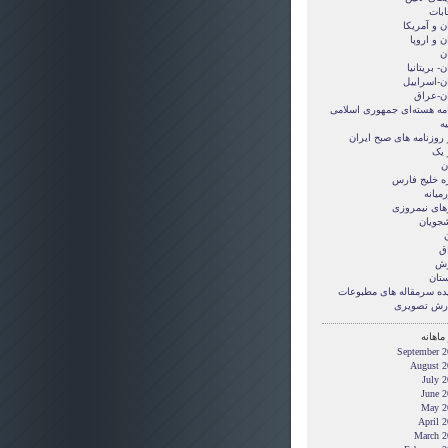
ابات
ن و آمريکا
ن و اروپا
ن
ن- بریتانیا
ان-اسراییل
ان-عراق
امه هسته‌ای جمهوری اسلامی
ه
 روزنامه های صبح ایران
 یک
ن
ه خلیج فارس
میانه
های نیمروزی
شجویان
ن
ق
زش
ستان
ده سرمقاله های مطبوعات
رش تصويری
ماهانه
September 2
August 2
July 
June 2
May 2
April 
March 2