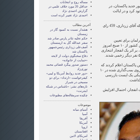
مساله روح و انتخابات
 جدید پاکستان، در
حداقل 20 مورد خلاف علمي در
را از آن خود کرد و در ایالت
گزارش احمدی نژاد
احمدی نژاد تغییر کرده است
آخرین مطالب
گزارش‌های تکمیلی حاکی است که آقای زرداری، 459 رای
هشدار نسبت به کمبود گاز در
زمستان
حکم تخلیه تئاتر پارس صادر شد
رلمان برای تعیین
سفر عبدالله گل به ارمنستان
رئیس‌جمهور جدید پاکستان در این کشور از ۱۰ صبح امروز
آصف‌علی زرداری رئیس‌جمهور
بر اثر یک انفجار انتحاری
پاکستان شد
دفاع سخنگوی دولت از لایحه
«حمایت از خانواده»
س پاکستان اعلام کردند که
دستور صدور پیگرد قضائی محمد
نوری‌زاد
صبح امروز شنبه، انفجار یک خودروی بمب‌گذاری شده در ۱۰
«دور جدید روابط آمریکا و لیبی»
دیکی یک ایست بازرسی
کیفرخواست «ارتداد» برای دو
مسیحی در شیراز
تازه‌های نشر: «ناشناس در شبکه
 انفجار، احتمال افزایش
اینترنت»
چکیده سرمقاله‌های مطبوعات
موضوعات
آسيای ميانه
آسیا
آفریقا
آمریکا
اروپا
افغانستان
امریکای لاتین