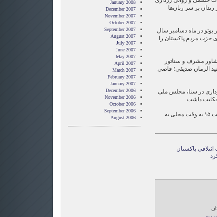
لات جسمی و روانی زرداری
January 2008
زندان بر سر زبان‌ها
December 2007
November 2007
October 2007
September 2007
بوتو در ماه دسامبر سال
August 2007
 حزب مردم پاکستان را
July 2007
June 2007
May 2007
شاور مشرف و سناتور
April 2007
ید الزمان صدیقی؛ قاضی
March 2007
February 2007
January 2007
December 2006
رداری در سنا، مجلس ملی
November 2006
حکایت داشت.
October 2006
September 2006
رای‌گیری پارلمانی پاکستان ساعت ۱۵ به وقت محلی به
August 2006
ائتلافی پاکستان
رد
ان.