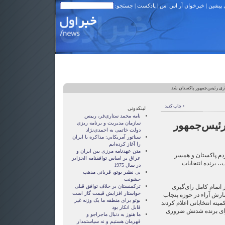
 پیشین
|
خبرخوان آر اس اس
|
پادکست
| جستجو:
ری رئیس‌جمهور پاکستان شد
• چاپ کنید
لینکدونی
نامه محمد ستاری‌فر، رییس
ئیس‌جمهور
سازمان مدیریت و برنامه ریزی
دولت خاتمی به احمدی‌نژاد
سناتور آمريکايي: مذاکره با ايران
را آغاز کرده‌ايم
متن عهدنامه مرزى بين ايران و
م پاکستان و همسر
عراق بر اساس توافقنامه الجزاير
،، برنده انتخابات
در سال 1975
بی نظیر بوتو، قربانی مذهب
خشونت
 اتمام کامل رای‌گیری
ترکمنستان بر خلاف توافق قبلی
خواستار افزایش قیمت گاز است
مارش آراء در حوزه پنجاب
بوتو برای منطقه ما یک وزنه غیر
میته انتخاباتی اعلام کردند
قابل انکار بود
۳ رای را که برای برنده شدنش ضروری
ما هنوز به دنبال ماجراجو و
قهرمان هستيم و نه سياستمدار