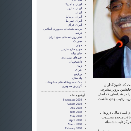
انتخابات
ايران و آمريکا
ايران و اروپا
ایران
ایران- بریتانیا
ایران-اسراییل
ایران-عراق
برنامه هسته‌ای جمهوری اسلامی
ترکیه
تیتر روزنامه های صبح ایران
تیتر یک
جهان
حوزه خلیج فارس
خاورمیانه
خبرهای نیمروزی
دانشجویان
زنان
عراق
ورزش
پاکستان
چکیده سرمقاله های مطبوعات
 که قانون‌گذاران
گزارش تصويری
ب جانشین پرویز مشرف
را در شرایطی که آصف
آرشیو ماهانه
ریبا رقیب جدی نداشت
September 2008
August 2008
July 2008
June 2008
ل را به اتهام فساد مالی درزندان
May 2008
ایالات‌متحده محسوب
April 2008
رگز ثابت نشده‌اند.
March 2008
February 2008